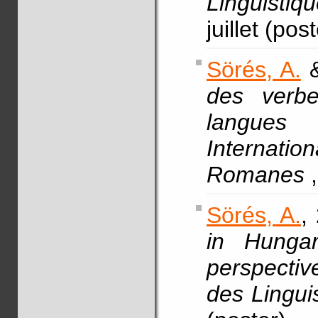
Linguist
juillet (pos
Sörés, A.
&
des verb
langues
Internation
Romanes
Sörés, A.
,
in Hungar
perspectiv
des Lingui