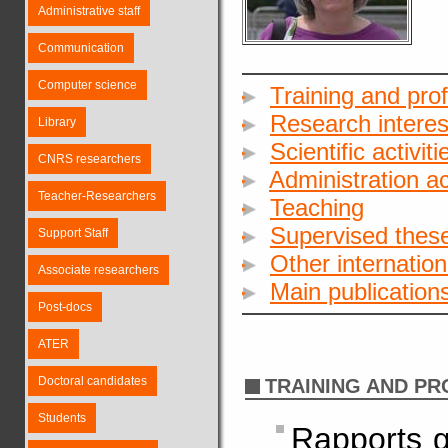
Administrative staff
Communication
Computer science
Training and pro
Research interes
Library
Scientific activiti
CNRS researchers
Administration act
Teacher-Researchers
Teaching
Supervised these
Support Staff
Other internationa
Associate researchers
Main publication
Post-docs
ATER
Doctoral candidates
TRAINING AND P
Students
Rapports g