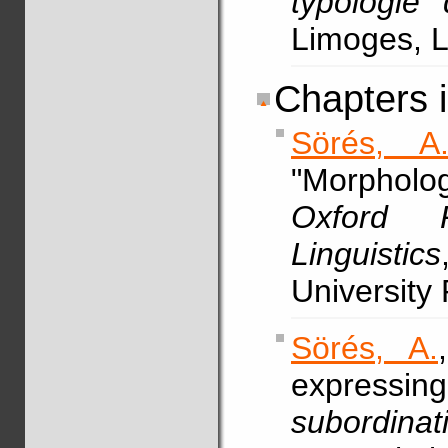
typologie
Limoges, L
Chapters 
Sörés, A
"Morpholo
Oxford 
Linguistics
University
Sörés, A.
expressin
subordinat