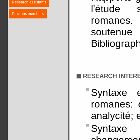
Research assistants
l'étude 
Previous members
romanes. 
soutenue
Bibliograph
RESEARCH INTER
Syntaxe 
romanes: o
analycité;
Syntaxe 