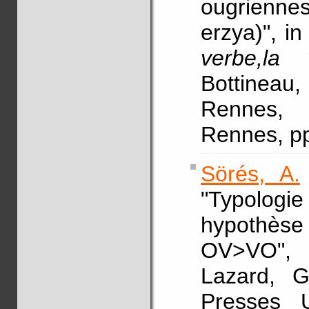
ougrienne
erzya)", i
verbe,la 
Bottineau, 
Rennes, 
Rennes, pp
Sörés, A.
"Typologi
hypothèse
OV>VO",
Lazard, G
Presses U