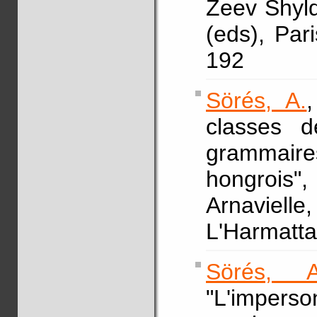
Zeev Shyldk
(eds), Par
192
Sörés, A.
classes 
grammair
hongrois
Arnaviell
L'Harmatta
Sörés, A
"L'impers