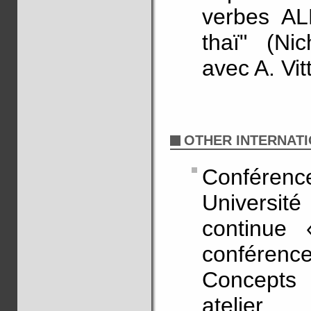
verbes AL
thaï" (Ni
avec A. Vit
OTHER INTERNATI
Conférenc
Universi
continue 
conférenc
Concepts 
atelier.