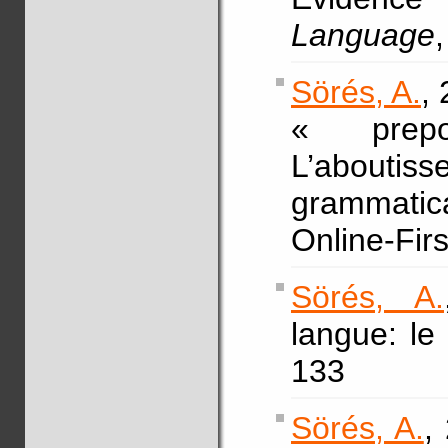
Language
Sörés, A.
,
« prepo
L’abouti
grammatica
Online-Fir
Sörés, A.
langue: le
133
Sörés, A.
,