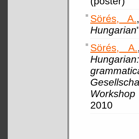
(poster)
Sörés, A.
Hungarian
Sörés, A.
Hunga
grammatica
Gesellsch
Workshop
2010