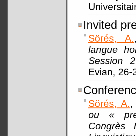
Universita
Invited pr
Sörés, A.
langue ho
Session 2
Evian, 26-
Conferenc
Sörés, A.
,
ou « prep
Congrès I