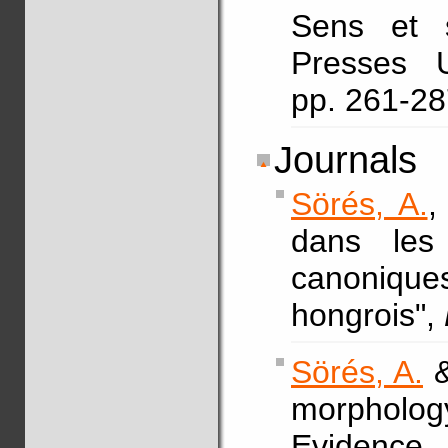
Sens et s
Presses U
pp. 261-2
Journals
Sörés, A.
,
dans les 
canoniques
hongrois",
Sörés, A.
&
morpholo
Evidence