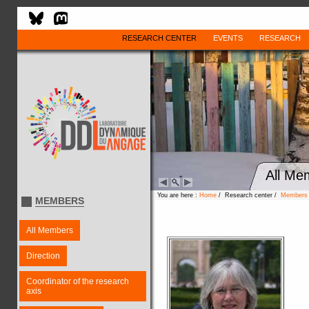
RESEARCH CENTER
EVENTS
RESEARCH
All Me
You are here :
Home
/ Research center /
Members
MEMBERS
All Members
Direction
Coordinator of the research
axis