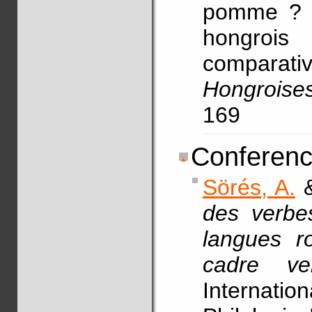
pomme ? L
hongrois
compara
Hongroises
169
Conferenc
Sörés, A.
des verbe
langues ro
cadre v
Internati