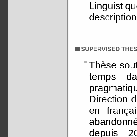
Linguisti
descriptio
SUPERVISED THES
Thèse sout
temps dan
pragmatiq
Direction 
en françai
abandonnée
depuis 20