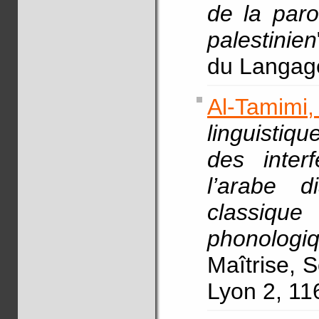
de la paro
palestinien
du Langage
Al-Tamim
linguistiqu
des inter
l’arabe d
classique
phonologiq
Maîtrise, 
Lyon 2, 11