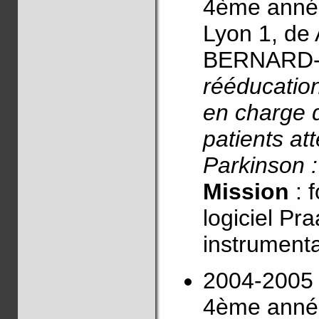
4ème année
Lyon 1, de
BERNARD
rééducation
en charge d
patients at
Parkinson :
Mission
: 
logiciel Pr
instrumenta
2004-2005 
4ème année