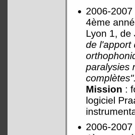
2006-2007 
4ème année
Lyon 1, d
de l'apport
orthophoni
paralysies 
complètes"
Mission
: 
logiciel Pr
instrumenta
2006-2007 