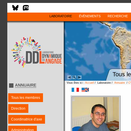
LABORATOIRE
ÉVÈNEMENTS
RECHERCHE
Tous l
Vous êtes ici :
Accueil
/ Laboratoire /
Annuaire
/
C
ANNUAIRE
Tous les membres
Direction
Coordinatrice d'axe
Administration