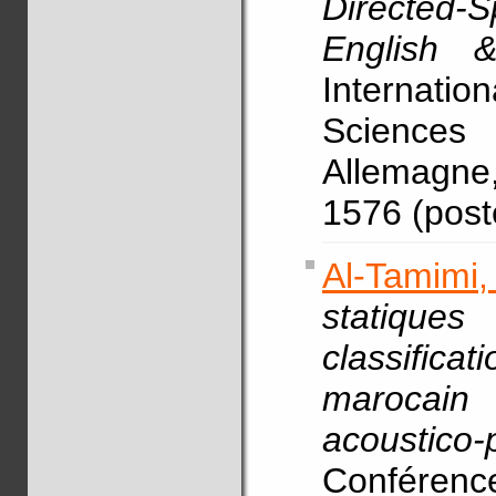
Directed-
English 
Internat
Science
Allemagne
1576 (pos
Al-Tamimi,
statiqu
classific
marocain 
acoustico-
Conférence