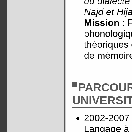
du dialecte
Najd et Hij
Mission
: 
phonologiq
théoriques 
de mémoir
PARCOU
UNIVERSI
2002-2007 
Langage à l