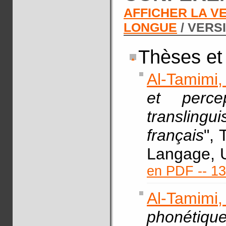
AFFICHER LA V
LONGUE
/ VERS
Thèses et
Al-Tamimi,
et perce
translingu
français
",
Langage, U
en PDF -- 1
Al-Tamim
phonétique