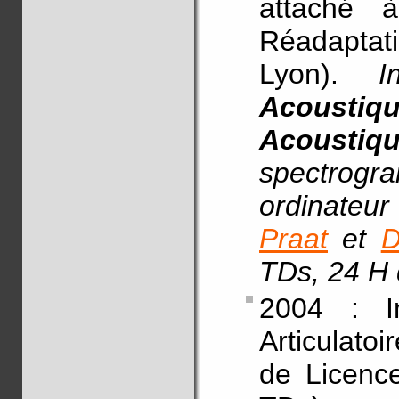
attaché à
Réadaptat
Lyon).
I
Acoustiqu
Acoustiq
spectrog
ordinateur
Praat
et
D
TDs, 24 H 
2004 : In
Articulato
de Licenc