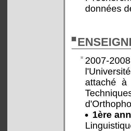
données de
ENSEIGN
2007-2008
l'Univers
attaché à 
Techniqu
d'Orthopho
1ère an
Linguistiq