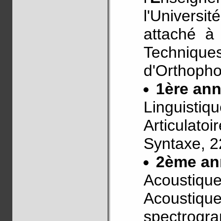
l'Univers
attaché à 
Techniqu
d'Orthopho
1ère an
Linguistiq
Articulatoi
Syntaxe, 2
2ème an
Acoustique
Acoustique
spectrogr