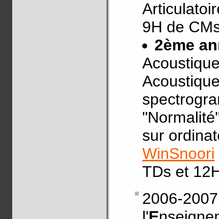
Articulatoi
9H de CMs
2ème an
Acoustique
Acoustique
spectrogr
"Normalité"
sur ordinat
WinSnoori
TDs et 12H
2006-20
l'
E
nseig