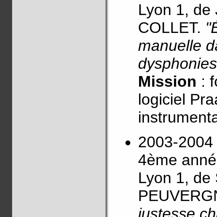
Lyon 1, de
COLLET.
"
manuelle d
dysphonies 
Mission
: 
logiciel Pr
instrumenta
2003-2004 
4ème année
Lyon 1, de
PEUVERG
justesse ch