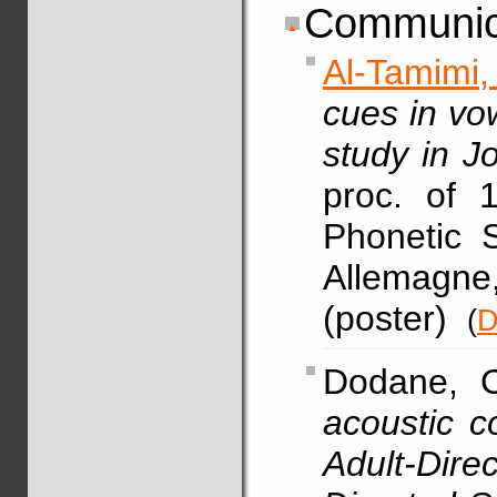
Communica
Al-Tamimi,
cues in vow
study in J
proc. of 1
Phonetic 
Allemagne
(poster)
(
D
Dodane, 
acoustic c
Adult-Di