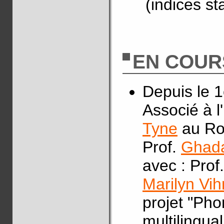
(indices s
EN COUR
Depuis le 
Associé à l
Tyne
au Roy
Prof.
Ghada
avec : Prof
Marilyn Vi
projet "Pho
multilingua