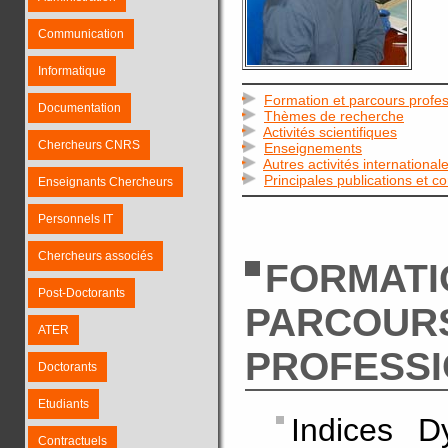
Communication
Informatique
Formation et parcours profes
Documentation
Thèmes de recherche
Activités scientifiques
Chercheurs CNRS
Enseignements
Autres activités international
Principales publications et c
Enseignants Chercheurs
Personnels IT
Chercheurs associés
FORMATI
Post-Doctorants
PARCOUR
ATER
PROFESS
Doctorants
Etudiants
Indices D
Contractuels