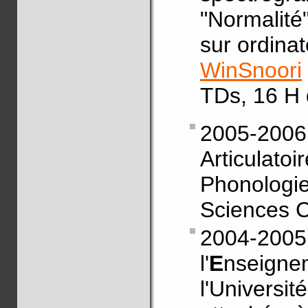
"Normalité"
sur ordinat
WinSnoori
TDs, 16 H 
2005-2006 
Articulat
Phonologie
Sciences C
2004-20
l'
E
nseig
l'Univers