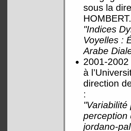
sous la dir
HOMBERT. Le
"Indices D
Voyelles : 
Arabe Diale
2001-2002 
à l’Univers
direction 
:
"Variabilit
perception 
jordano-pal