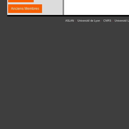
Anciens Membres
ASLAN
-
Université de Lyon
-
CNRS
-
Université 