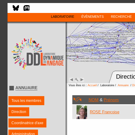
LABORATOIRE
ÉVÈNEMENTS
RECHERCHE
Directi
Vous êtes ici :
Accueil
/ Laboratoire /
Annuaire
/
Di
ANNUAIRE
NOM
&
Prénom
Tous les membres
Direction
ROSE Françoise
Coordinatrice d'axe
Administration