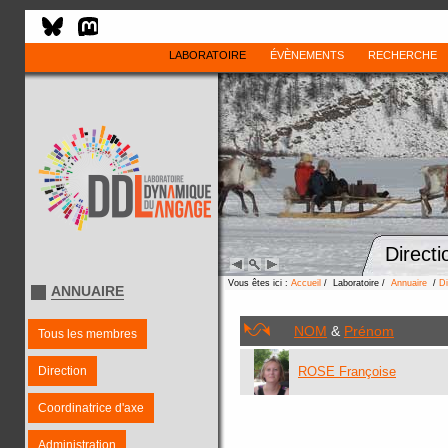
LABORATOIRE
ÉVÈNEMENTS
RECHERCHE
Directi
Vous êtes ici :
Accueil
/ Laboratoire /
Annuaire
/
Di
ANNUAIRE
NOM
&
Prénom
Tous les membres
Direction
ROSE Françoise
Coordinatrice d'axe
Administration