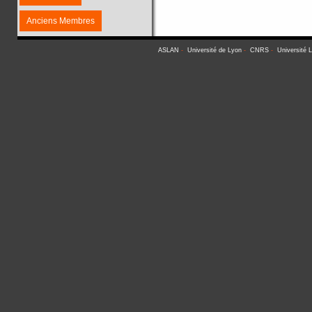
Anciens Membres
ASLAN
-
Université de Lyon
-
CNRS
-
Université 