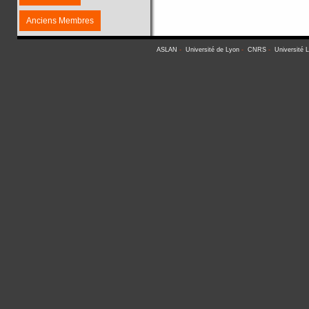
Anciens Membres
ASLAN
-
Université de Lyon
-
CNRS
-
Université 