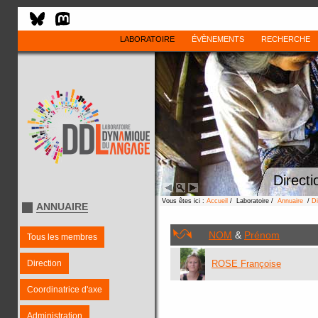
LABORATOIRE
ÉVÈNEMENTS
RECHERCHE
Directi
Vous êtes ici :
Accueil
/ Laboratoire /
Annuaire
/
Di
ANNUAIRE
NOM
&
Prénom
Tous les membres
Direction
ROSE Françoise
Coordinatrice d'axe
Administration