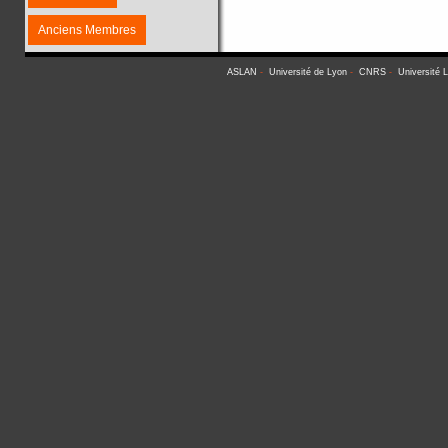
Anciens Membres
ASLAN
-
Université de Lyon
-
CNRS
-
Université 