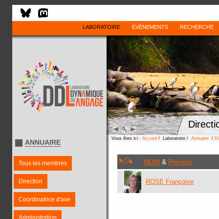
LABORATOIRE
ÉVÈNEMENTS
RECHERCHE
Directi
Vous êtes ici :
Accueil
/ Laboratoire /
Annuaire
/
Di
ANNUAIRE
NOM
&
Prénom
Tous les membres
Direction
ROSE Françoise
Coordinatrice d'axe
Administration