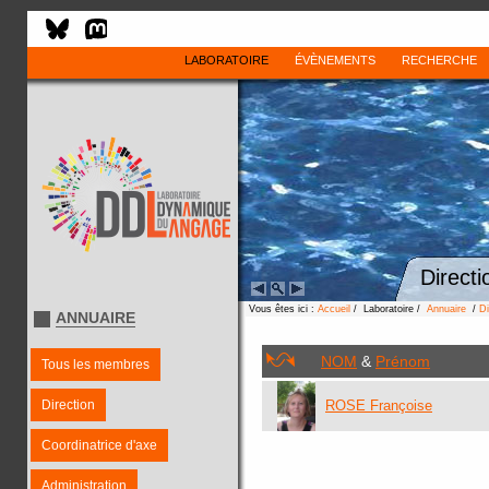
LABORATOIRE
ÉVÈNEMENTS
RECHERCHE
Directi
Vous êtes ici :
Accueil
/ Laboratoire /
Annuaire
/
Di
ANNUAIRE
NOM
&
Prénom
Tous les membres
Direction
ROSE Françoise
Coordinatrice d'axe
Administration