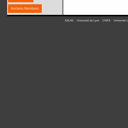
Anciens Membres
ASLAN
-
Université de Lyon
-
CNRS
-
Université 