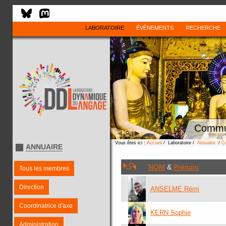
LABORATOIRE
ÉVÈNEMENTS
RECHERCHE
Commu
Vous êtes ici :
Accueil
/ Laboratoire /
Annuaire
/
C
ANNUAIRE
NOM
&
Prénom
Tous les membres
Direction
ANSELME Rémi
Coordinatrice d'axe
KERN Sophie
Administration