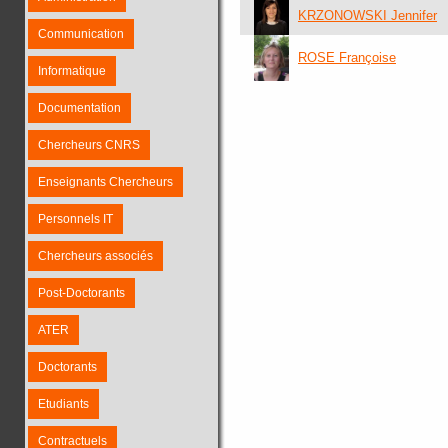
KRZONOWSKI Jennifer
Communication
ROSE Françoise
Informatique
Documentation
Chercheurs CNRS
Enseignants Chercheurs
Personnels IT
Chercheurs associés
Post-Doctorants
ATER
Doctorants
Etudiants
Contractuels