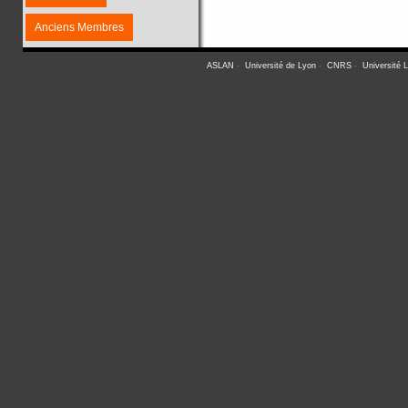
Anciens Membres
ASLAN
-
Université de Lyon
-
CNRS
-
Université 