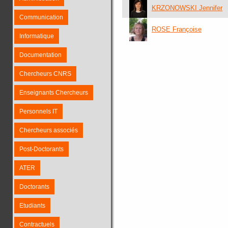
KRZONOWSKI Jennifer
Communication
ROSE Françoise
Informatique
Documentation
Chercheurs CNRS
Enseignants Chercheurs
Personnels IT
Chercheurs associés
Post-Doctorants
ATER
Doctorants
Etudiants
Contractuels