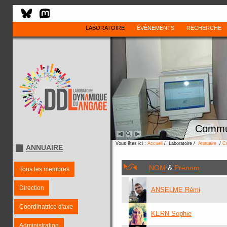
LABORATOIRE
ÉVÈNEMENTS
RECHERCHE
Commu
Vous êtes ici :
Accueil
/ Laboratoire /
Annuaire
/
C
ANNUAIRE
NOM
&
Prénom
Tous les membres
Direction
ANSELME Rémi
Coordinatrice d'axe
KERN Sophie
Administration