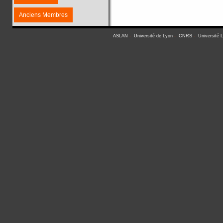
Anciens Membres
ASLAN
-
Université de Lyon
-
CNRS
-
Université 