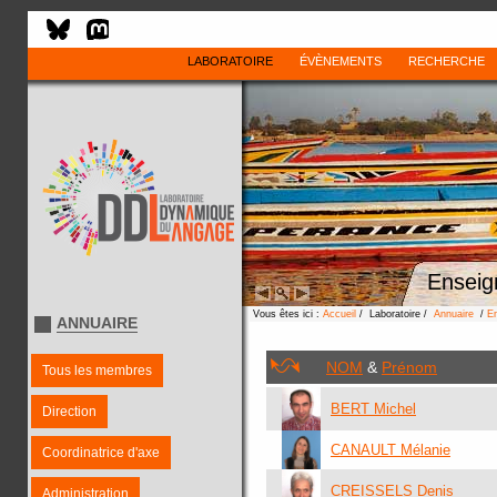
LABORATOIRE
ÉVÈNEMENTS
RECHERCHE
Enseig
Vous êtes ici :
Accueil
/ Laboratoire /
Annuaire
/
E
ANNUAIRE
NOM
&
Prénom
Tous les membres
BERT Michel
Direction
CANAULT Mélanie
Coordinatrice d'axe
CREISSELS Denis
Administration