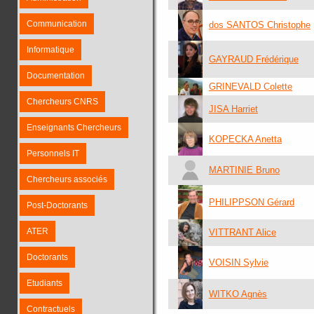
Communication
dos SANTOS Christophe
Informatique
GAYRAUD Frédérique
Documentation
GRINEVALD Colette
Chercheurs CNRS
JISA Harriet
Enseignants Chercheurs
KOPECKA Anetta
Personnels IT
MARTINIE Bruno
Chercheurs associés
PHILIPPSON Gérard
Post-Doctorants
ATER
VITTRANT Alice
Doctorants
VOISIN Sylvie
Etudiants
WITKO Agnès
Contractuels