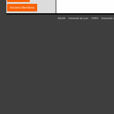
Anciens Membres
ASLAN
-
Université de Lyon
-
CNRS
-
Université 