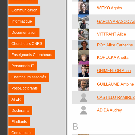
WITKO Agnès
Communication
Informatique
GARCIA ARASCO Ait
Documentation
VITTRANT Alice
Chercheurs CNRS
ROY Alice Catherine
Enseignants Chercheurs
KOPECKA Anetta
Personnels IT
GHIMENTON Anna
Chercheurs associés
GUILLAUME Antoine
Post-Doctorants
CASTILLO RAMIREZ 
ATER
ADIDA Audrey
Doctorants
Etudiants
B
Contractuels