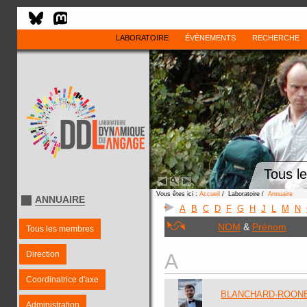
LABORATOIRE
ÉVÈNEMENTS
RECHERCHE
Tous l
Vous êtes ici :
Accueil
/ Laboratoire /
Annuaire
ANNUAIRE
A
B
C
D
F
G
H
J
L
M
N
NOM
&
Prénom
Tous les membres
Direction
A
Coordinatrice d'axe
BLANCHARD-ROONEY
Administration