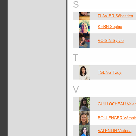
S
FLAVIER Sébastien
KERN Sophie
VOISIN Sylvie
T
TSENG Tzuyi
V
GUILLOCHEAU Valen
BOULENGER Véroni
VALENTIN Victoria