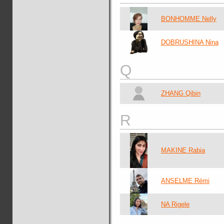
BONHOMME Nelly
DOBRUSHINA Nina
Q
ZHANG Qibin
R
MAKINE Rabia
ANSELME Rémi
NA Rigele