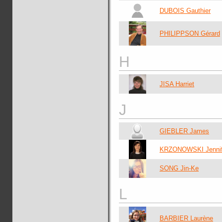
DUBOIS Gauthier
PHILIPPSON Gérard
H
JISA Harriet
J
GIEBLER James
KRZONOWSKI Jennif
SONG Jin-Ke
L
BARBIER Laurène