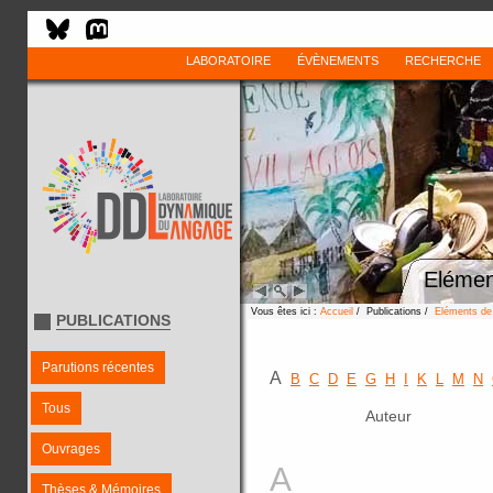
LABORATOIRE
ÉVÈNEMENTS
RECHERCHE
Elémen
Vous êtes ici :
Accueil
/ Publications /
Eléments de 
PUBLICATIONS
Parutions récentes
A
B
C
D
E
G
H
I
K
L
M
N
Tous
Auteur
Ouvrages
A
Thèses & Mémoires