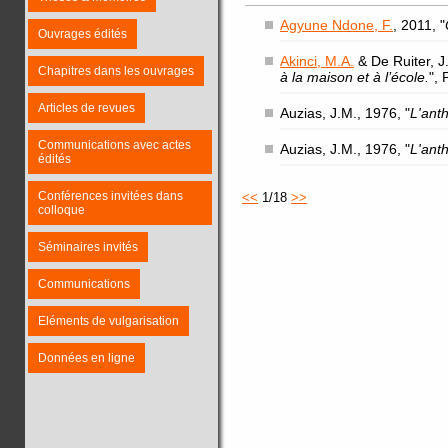
Agyune Ndone, F.
, 2011, "
Ouvrages édités
Akinci, M.A.
& De Ruiter, J.
Chapitres dans les ouvrages
à la maison et à l’école.
",
Articles de revues
Auzias, J.M., 1976, "
L'ant
Communications avec actes
Auzias, J.M., 1976, "
L'ant
édités
Conférences invitées dans
<<
1/18
>>
colloque
Séminaires invités
Communications
Eléments de vulgarisation
Données en ligne