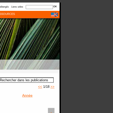
hébergés
Liens utiles
SSOURCES
<<
1/18
>>
Année