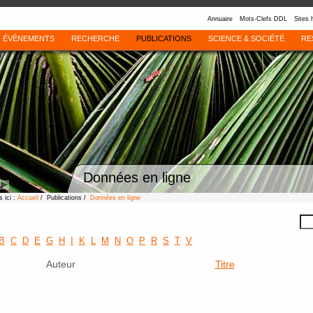
Annuaire
Mots-Clefs DDL
Sites 
ÉVÈNEMENTS
RECHERCHE
PUBLICATIONS
SCIENCE & SOCIÉTÉ
RE
Données en ligne
 ici :
Accueil
/ Publications /
Données en ligne
B
C
D
E
G
H
I
K
L
M
N
O
P
R
S
T
V
Auteur
Titre