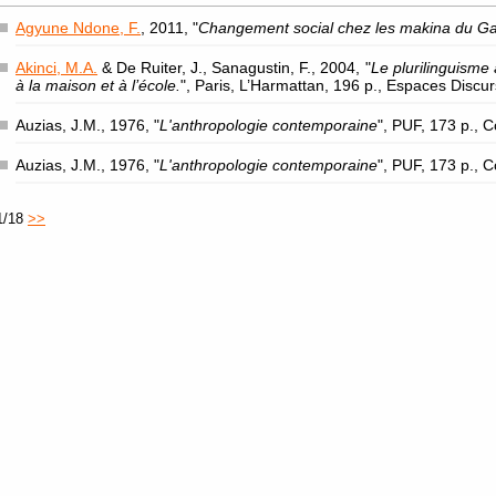
Agyune Ndone, F.
, 2011, "
Changement social chez les makina du G
Akinci, M.A.
& De Ruiter, J., Sanagustin, F., 2004, "
Le plurilinguisme 
à la maison et à l’école.
", Paris, L’Harmattan, 196 p., Espaces Discu
Auzias, J.M., 1976, "
L'anthropologie contemporaine
", PUF, 173 p., 
Auzias, J.M., 1976, "
L'anthropologie contemporaine
", PUF, 173 p., 
1/18
>>