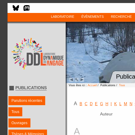
LABORATOIRE
ÉVÈNEMENTS
RECHERCHE
Publica
Vous êtes ici :
Accueil
/ Publications /
Tous
PUBLICATIONS
Parutions récentes
A
B
C
D
E
G
H
I
K
L
M
N
Tous
Auteur
Ouvrages
A
Thèses & Mémoires