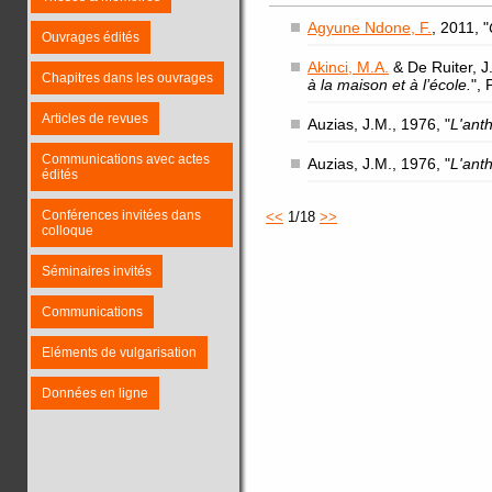
Agyune Ndone, F.
, 2011, "
Ouvrages édités
Akinci, M.A.
& De Ruiter, J.
Chapitres dans les ouvrages
à la maison et à l’école.
",
Articles de revues
Auzias, J.M., 1976, "
L'ant
Communications avec actes
Auzias, J.M., 1976, "
L'ant
édités
Conférences invitées dans
<<
1/18
>>
colloque
Séminaires invités
Communications
Eléments de vulgarisation
Données en ligne