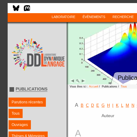
LABORATOIRE
ÉVÈNEMENTS
RECHERCHE
Publica
Vous êtes ici :
Accueil
/ Publications /
Tous
PUBLICATIONS
Parutions récentes
A
B
C
D
E
G
H
I
K
L
M
N
Tous
Auteur
Ouvrages
A
Thèses & Mémoires