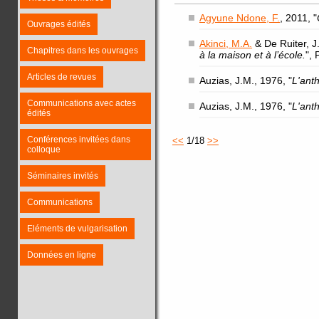
Agyune Ndone, F.
, 2011, "
Ouvrages édités
Akinci, M.A.
& De Ruiter, J.
Chapitres dans les ouvrages
à la maison et à l’école.
",
Articles de revues
Auzias, J.M., 1976, "
L'ant
Communications avec actes
Auzias, J.M., 1976, "
L'ant
édités
Conférences invitées dans
<<
1/18
>>
colloque
Séminaires invités
Communications
Eléments de vulgarisation
Données en ligne