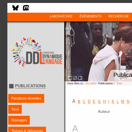
LABORATOIRE
ÉVÈNEMENTS
RECHERCHE
Publica
Vous êtes ici :
Accueil
/ Publications /
Tous
PUBLICATIONS
Parutions récentes
A
B
C
D
E
G
H
I
K
L
M
N
Tous
Auteur
Ouvrages
A
Thèses & Mémoires