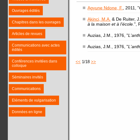
Agyune Ndone, F.
, 2011, "
Ouvrages édités
Akinci, M.A.
& De Ruiter, J.
Chapitres dans les ouvrages
à la maison et à l’école.
",
Articles de revues
Auzias, J.M., 1976, "
L'ant
Communications avec actes
Auzias, J.M., 1976, "
L'ant
édités
Conférences invitées dans
<<
1/18
>>
colloque
Séminaires invités
Communications
Eléments de vulgarisation
Données en ligne