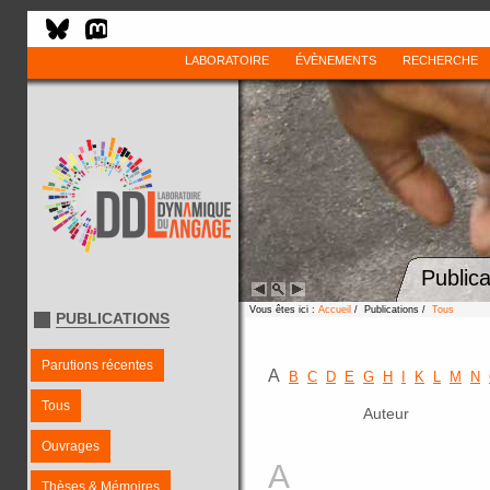
LABORATOIRE
ÉVÈNEMENTS
RECHERCHE
Publica
Vous êtes ici :
Accueil
/ Publications /
Tous
PUBLICATIONS
Parutions récentes
A
B
C
D
E
G
H
I
K
L
M
N
Tous
Auteur
Ouvrages
A
Thèses & Mémoires