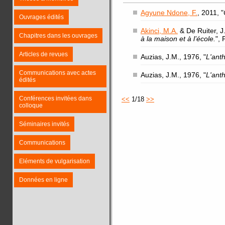
Agyune Ndone, F.
, 2011, "
Ouvrages édités
Akinci, M.A.
& De Ruiter, J.
Chapitres dans les ouvrages
à la maison et à l’école.
",
Articles de revues
Auzias, J.M., 1976, "
L'ant
Communications avec actes
Auzias, J.M., 1976, "
L'ant
édités
Conférences invitées dans
<<
1/18
>>
colloque
Séminaires invités
Communications
Eléments de vulgarisation
Données en ligne