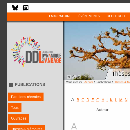
LABORATOIRE
ÉVÈNEMENTS
RECHERCHE
Thèses
Vous êtes ici :
Accueil
/ Publications /
Thèses & M
PUBLICATIONS
Parutions récentes
A
B
C
D
E
G
H
I
K
L
M
N
Tous
Auteur
Ouvrages
A
Thèses & Mémoires