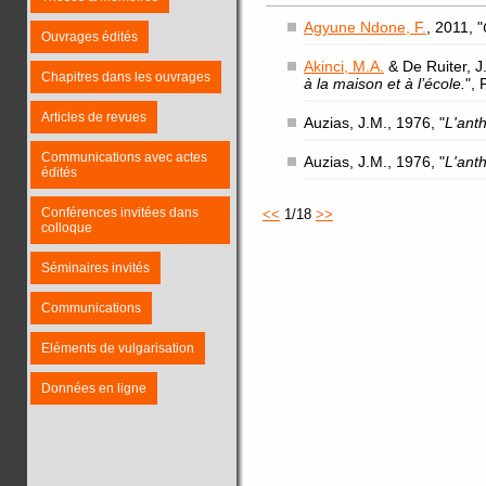
Agyune Ndone, F.
, 2011, "
Ouvrages édités
Akinci, M.A.
& De Ruiter, J.
Chapitres dans les ouvrages
à la maison et à l’école.
",
Articles de revues
Auzias, J.M., 1976, "
L'ant
Communications avec actes
Auzias, J.M., 1976, "
L'ant
édités
Conférences invitées dans
<<
1/18
>>
colloque
Séminaires invités
Communications
Eléments de vulgarisation
Données en ligne