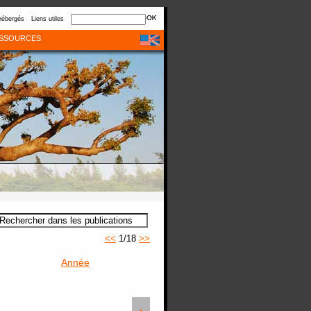
hébergés
Liens utiles
SSOURCES
<<
1/18
>>
Année