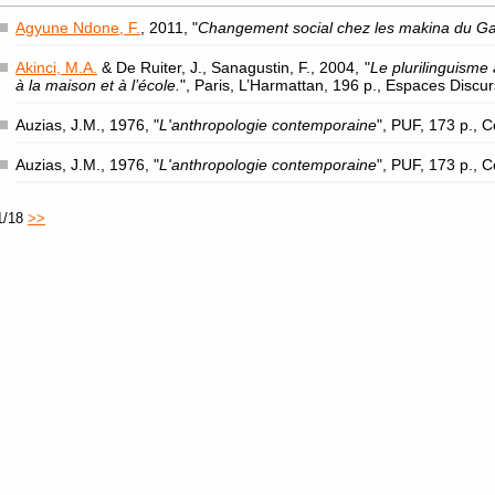
Agyune Ndone, F.
, 2011, "
Changement social chez les makina du G
Akinci, M.A.
& De Ruiter, J., Sanagustin, F., 2004, "
Le plurilinguisme 
à la maison et à l’école.
", Paris, L’Harmattan, 196 p., Espaces Discu
Auzias, J.M., 1976, "
L'anthropologie contemporaine
", PUF, 173 p., 
Auzias, J.M., 1976, "
L'anthropologie contemporaine
", PUF, 173 p., 
1/18
>>