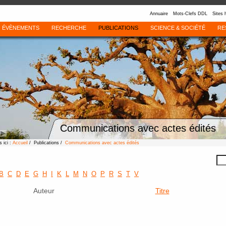
Annuaire
Mots-Clefs DDL
Sites 
ÉVÈNEMENTS
RECHERCHE
PUBLICATIONS
SCIENCE & SOCIÉTÉ
RE
Communications avec actes édités
 ici :
Accueil
/ Publications /
Communications avec actes édités
B
C
D
E
G
H
I
K
L
M
N
O
P
R
S
T
V
Auteur
Titre