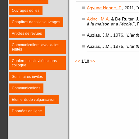
Agyune Ndone, F.
, 2011, "
Ouvrages édités
Akinci, M.A.
& De Ruiter, J.
Chapitres dans les ouvrages
à la maison et à l’école.
",
Articles de revues
Auzias, J.M., 1976, "
L'ant
Communications avec actes
Auzias, J.M., 1976, "
L'ant
édités
Conférences invitées dans
<<
1/18
>>
colloque
Séminaires invités
Communications
Eléments de vulgarisation
Données en ligne