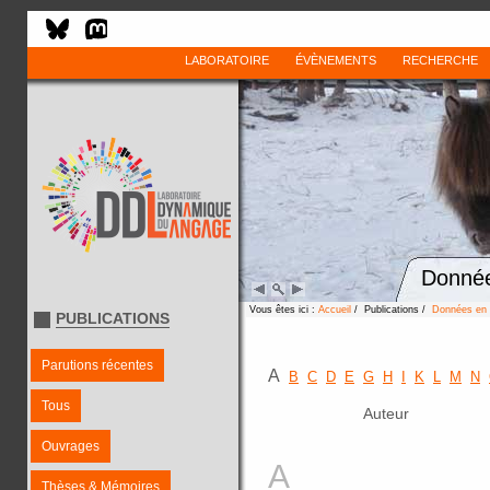
LABORATOIRE
ÉVÈNEMENTS
RECHERCHE
Donnée
Vous êtes ici :
Accueil
/ Publications /
Données en 
PUBLICATIONS
Parutions récentes
A
B
C
D
E
G
H
I
K
L
M
N
Tous
Auteur
Ouvrages
A
Thèses & Mémoires