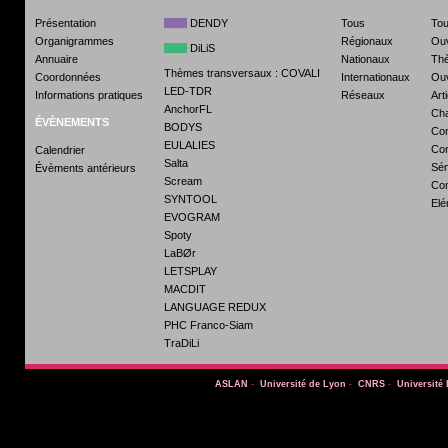
Présentation
DENDY
Tous
To
Organigrammes
Régionaux
Ou
DiLiS
Annuaire
Nationaux
Th
Thèmes transversaux : COVALI
Coordonnées
Internationaux
Ouv
LED-TDR
Informations pratiques
Réseaux
Art
AnchorFL
Cha
ÉVÈNEMENTS
BODYS
Com
EULALIES
Con
Calendrier
Salta
Sém
Évèments antérieurs
Scream
Co
SYNTOOL
Elé
EVOGRAM
Spoty
LaBØr
LETSPLAY
MACDIT
LANGUAGE REDUX
PHC Franco-Siam
TraDiLi
ASLAN
-
Université de Lyon
-
CNRS
-
Université