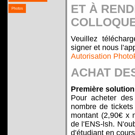
ET À REND
Photos
COLLOQU
Veuillez téléchar
signer et nous l'ap
Autorisation Photo
ACHAT DES
Première solution
Pour acheter des 
nombre de tickets
montant (2,90€ x n
de l'ENS-lsh. N'oub
d'étudiant en cours