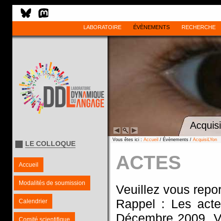
LABORATOIRE
ÉVÈNEMENTS
RECHERCHE
Acquis
Vous êtes ici :
Accueil
/ Évènements /
AcquisiLYon
LE COLLOQUE
ACTES
Accueil
Modalités de soumission
Veuillez vous repor
Rappel : Les acte
Calendrier
Décembre 2009. Veu
Comité scientifique