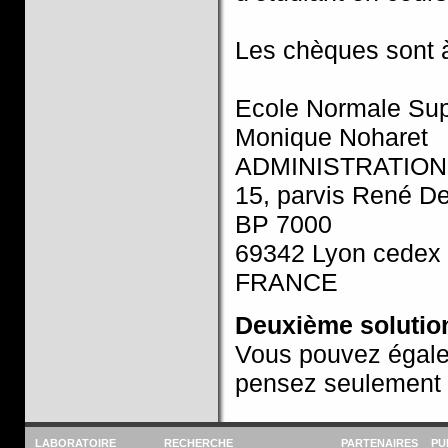
Les chèques sont 
Ecole Normale Sup
Monique Noharet
ADMINISTRATION
15, parvis René D
BP 7000
69342 Lyon cedex
FRANCE
Deuxième solutio
Vous pouvez égalem
pensez seulement à
LABORATOIRE
RECHERCHE
PARTENAIRES
PU