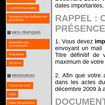
dates importantes.
Comité d'organisation
RAPPEL : 
Inscriptions des auditeurs non
participants
PRÉSENCE
INFO. PRATIQUES
1. Vous devez
imp
Instructions aux
communicants
envoyant un mail i
Titre définitif d
Programme
maximum de votre 
Sur place
2. Afin que votre 
RESSOURCES
dans les actes du 
Format des actes
décembre 2009 à ac
Actes
DOCUMENT
Vidéo des plénières