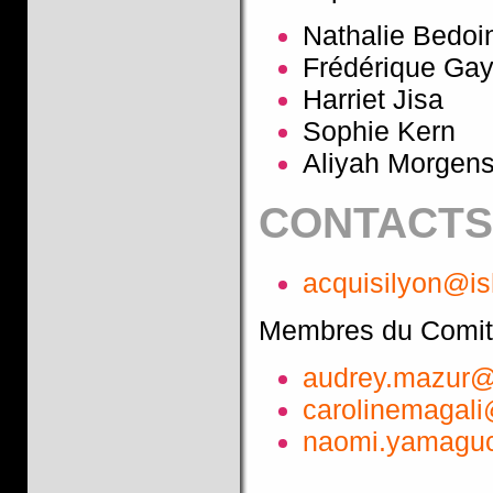
Nathalie Bedoi
Frédérique Ga
Harriet Jisa
Sophie Kern
Aliyah Morgens
CONTACTS
acquisilyon@ish
Membres du Comité
audrey.mazur@u
carolinemagal
naomi.yamaguch