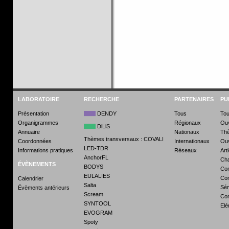
LABORATOIRE
RECHERCHE
PARTENAIRES
PU
Présentation
DENDY
Tous
To
Organigrammes
Régionaux
Ou
DiLiS
Annuaire
Nationaux
Th
Thèmes transversaux : COVALI
Coordonnées
Internationaux
Ouv
LED-TDR
Informations pratiques
Réseaux
Art
AnchorFL
Cha
ÉVÈNEMENTS
BODYS
Com
EULALIES
Con
Calendrier
Salta
Sém
Évèments antérieurs
Scream
Co
SYNTOOL
Elé
EVOGRAM
Spoty