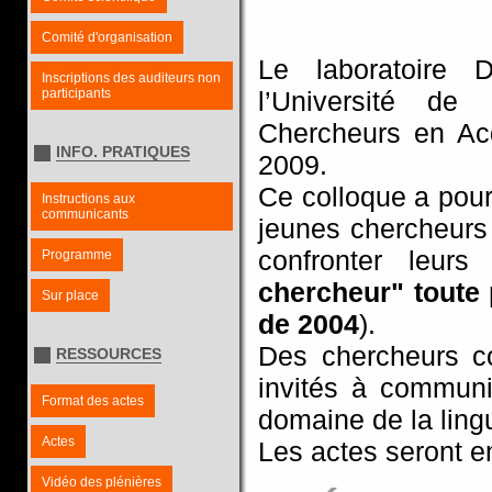
Comité d'organisation
Le laboratoire
Inscriptions des auditeurs non
participants
l’Université de
Chercheurs en Ac
INFO. PRATIQUES
2009.
Ce colloque a pour 
Instructions aux
communicants
jeunes chercheurs 
confronter leurs
Programme
chercheur" toute 
Sur place
de 2004
).
Des chercheurs co
RESSOURCES
invités à communi
Format des actes
domaine de la lingu
Actes
Les actes seront en
Vidéo des plénières