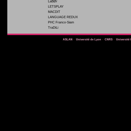
LaBØr
LETSPLAY
MACDIT
LANGUAGE REDUX
PHC Franco-Siam
TraDiLi
ASLAN
-
Université de Lyon
-
CNRS
-
Université