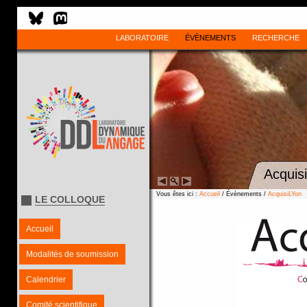
LABORATOIRE
ÉVÈNEMENTS
RECHERCHE
Acquisi
Vous êtes ici :
Accueil
/ Évènements /
AcquisiLYon
LE COLLOQUE
Accueil
Modalités de soumission
Calendrier
Comité scientifique