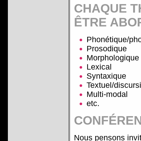
CHAQUE T
ÊTRE ABO
Phonétique/ph
Prosodique
Morphologique
Lexical
Syntaxique
Textuel/discursi
Multi-modal
etc.
CONFÉREN
Nous pensons invit