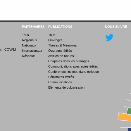
PARTENAIRES
PUBLICATIONS
NOUS SUIVRE
Tous
Tous
Régionaux
Ouvrages
Nationaux
Thèses & Mémoires
x : COVALI
Internationaux
Ouvrages édités
Réseaux
Articles de revues
Chapitres dans les ouvrages
Communications avec actes édités
Conférences invitées dans colloque
Séminaires invités
Communications
Eléments de vulgarisation