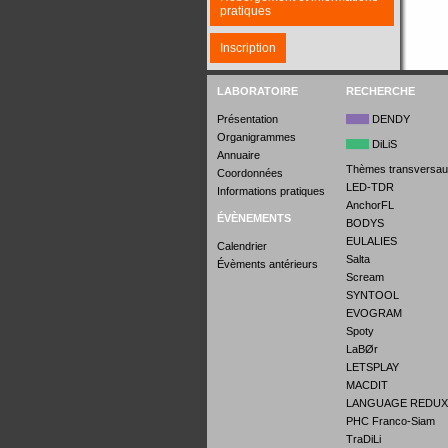
pratiques
Inscription
LABORATOIRE
RECHERCHE
Présentation
DENDY
Organigrammes
DiLiS
Annuaire
Thèmes transversau
Coordonnées
LED-TDR
Informations pratiques
AnchorFL
ÉVÈNEMENTS
BODYS
EULALIES
Calendrier
Salta
Évèments antérieurs
Scream
SYNTOOL
EVOGRAM
Spoty
LaBØr
LETSPLAY
MACDIT
LANGUAGE REDUX
PHC Franco-Siam
TraDiLi