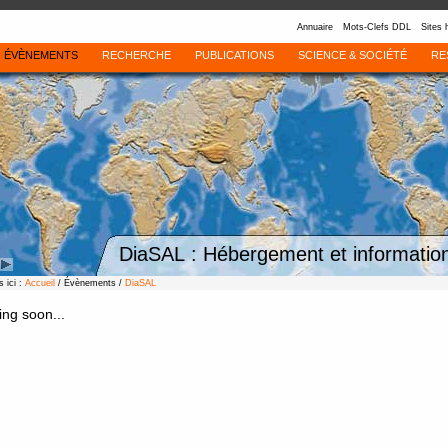
Annuaire
Mots-Clefs DDL
Sites 
ÉVÈNEMENTS
RECHERCHE
PUBLICATIONS
SCIENCE & SOCIÉTÉ
RE
DiaSAL : Hébergement et information
 ici :
Accueil
/ Évènements /
DiaSAL
ng soon...