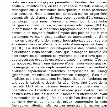
tests neuropsychologiques permettant d’étudier des proces
spatiaux, attentionnels, ou liés à l’imagerie mentale visuelle,
renseigner sur la dominance hémisphérique et les performa
ces fonctions. Nous testons ces épreuves sur de larges échan
venant, afin de disposer de tests accompagnés d’étalonnages 
pathologie, nous nous intéressons avant tout à des enfant
bénigne centro-temporale, à paroxysmes rolandiques (BECT)
la dominance de la répartition topographique des pointes s
constitue un moyen d’étudier l’impact des pointes sur la vite
traitements verbaux, visuo-spatiaux ou attentionnels, et d’env
mise en place d’une dominance hémisphérique pour ces pro
également des cas d’enfants atteints d’une épilepsie bénigne
(CEOP). La distribution occipito-pariétale des pointes fait p
d’orientation visuo-spatiale, ainsi que d’imagerie mentale v
sont nouvelles concernant ce syndrome et il se trouve que le
des processus évoqués est encore assez mal connu. C’est p
de nouveaux tests : une épreuve d’orientation visuo-spatiale
désengagement et du déplacement attentionnel chez l’enfant e
évaluant séparément différentes composantes de l’image
(génération, maintien et transformation d’images). Bien que 
implicite, ces processus sont impliqués dans de nombreux app
tels que le calcul, le dessin, la géométrie. Une étude de la
l’activité EEG et le décours temporel des opérations cog
orientation de l’attention est envisagée pour évaluer plus p
pointes infra-cliniques selon leur moment d’intervention (ava
présentation de la cible). L’étude des dipôles (implicatin de l’a
ou non) devrait permettre de mieux comprendre la natur
(perceptive, attentionnelle, ou plus générale). Enfin, des e