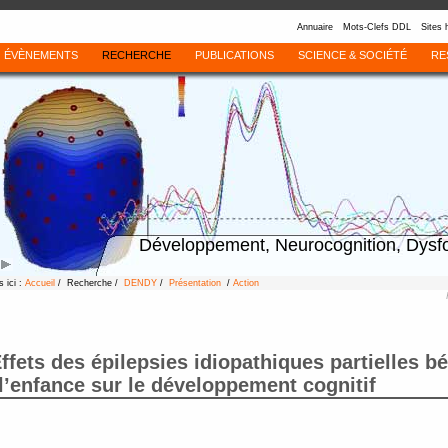
Annuaire
Mots-Clefs DDL
Sites 
ÉVÈNEMENTS
RECHERCHE
PUBLICATIONS
SCIENCE & SOCIÉTÉ
RE
Développement, Neurocognition, Dysf
 ici :
Accueil
/ Recherche /
DENDY
/
Présentation
/
Action
ffets des épilepsies idiopathiques partielles b
l’enfance sur le développement cognitif