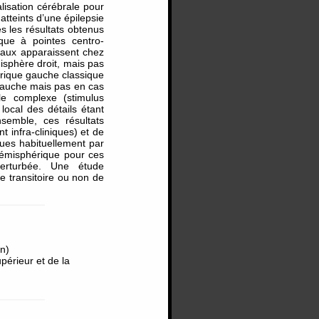
lisation cérébrale pour
tteints d’une épilepsie
s les résultats obtenus
ique à pointes centro-
iaux apparaissent chez
misphère droit, mais pas
érique gauche classique
r gauche mais pas en cas
lle complexe (stimulus
 local des détails étant
semble, ces résultats
 infra-cliniques) et de
ndues habituellement par
hémisphérique pour ces
erturbée. Une étude
re transitoire ou non de
in)
périeur et de la