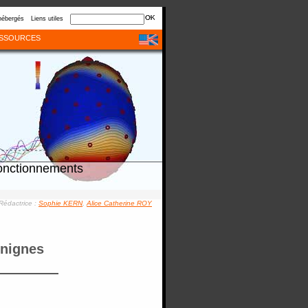
hébergés
Liens utiles
SSOURCES
onctionnements
Rédactrice :
Sophie KERN
,
Alice Catherine ROY
énignes