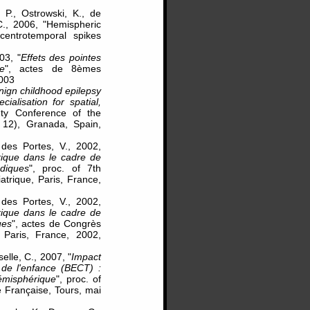
, P., Ostrowski, K., de
C., 2006, "Hemispheric
 centrotemporal spikes
03, "
Effets des pointes
ue
", actes de 8èmes
2003
enign childhood epilepsy
alisation for spatial,
2ty Conference of the
12), Granada, Spain,
 des Portes, V., 2002,
rique dans le cadre de
ndiques
", proc. of 7th
trique, Paris, France,
 des Portes, V., 2002,
rique dans le cadre de
ues
", actes de Congrès
 Paris, France, 2002,
selle, C., 2007, "
Impact
e de l'enfance (BECT) :
hémisphérique
", proc. of
 Française, Tours, mai