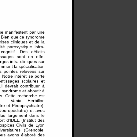
 se manifestent par une
es. Bien que ce syndrome
ses cliniques et de la
ité paroxystique infra-
ognitif. Des déficits
issages sont en effet
ges infra-cliniques sur
amment la spécialisation
s pointes relevées sur
Notre intérêt se porte
ntissages scolaires et
ail devrait contribuer à
e syndrome et aboutir à
s. Cette recherche est
 : Vania Herbillon
re et Pédopsychiatre),
Neuropédiatre) et avec
plus largement dans le
t d’IDEE (Institut des
ospices Civils de Lyon
ersitaires (Grenoble,
ous avons élaboré des