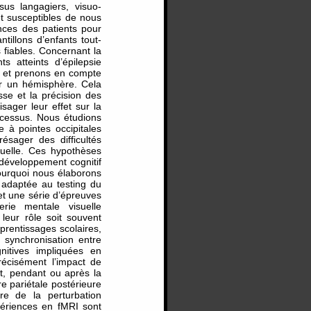
sus langagiers, visuo-
 et susceptibles de nous
nces des patients pour
tillons d’enfants tout-
fiables. Concernant la
s atteints d’épilepsie
, et prenons en compte
ur un hémisphère. Cela
sse et la précision des
isager leur effet sur la
cessus. Nous étudions
 à pointes occipitales
résager des difficultés
isuelle. Ces hypothèses
 développement cognitif
ourquoi nous élaborons
 adaptée au testing du
t une série d’épreuves
rie mentale visuelle
leur rôle soit souvent
rentissages scolaires,
 synchronisation entre
nitives impliquées en
récisément l’impact de
nt, pendant ou après la
ire pariétale postérieure
e de la perturbation
xpériences en fMRI sont