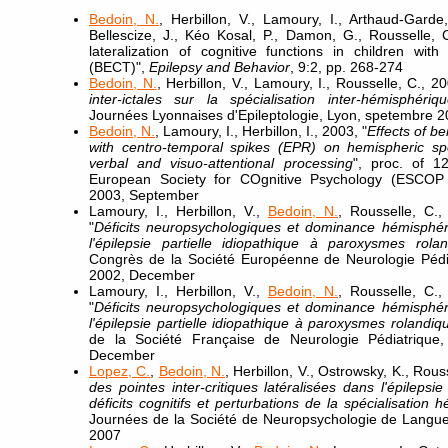
Bedoin, N.
, Herbillon, V., Lamoury, I., Arthaud-Garde
Bellescize, J., Kéo Kosal, P., Damon, G., Rousselle, 
lateralization of cognitive functions in children with
(BECT)",
Epilepsy and Behavior
, 9:2, pp. 268-274
Bedoin, N.
, Herbillon, V., Lamoury, I., Rousselle, C., 20
inter-ictales sur la spécialisation inter-hémisphériq
Journées Lyonnaises d'Epileptologie, Lyon, spetembre 
Bedoin, N.
, Lamoury, I., Herbillon, I., 2003, "
Effects of b
with centro-temporal spikes (EPR) on hemispheric speci
verbal and visuo-attentional processing
", proc. of 1
European Society for COgnitive Psychology (ESCOP 
2003, September
Lamoury, I., Herbillon, V.,
Bedoin, N.
, Rousselle, C.,
"
Déficits neuropsychologiques et dominance hémisphé
l'épilepsie partielle idiopathique à paroxysmes rola
Congrès de la Société Européenne de Neurologie Pédia
2002, December
Lamoury, I., Herbillon, V.,
Bedoin, N.
, Rousselle, C.,
"
Déficits neuropsychologiques et dominance hémisphé
l'épilepsie partielle idiopathique à paroxysmes rolandiq
de la Société Française de Neurologie Pédiatrique,
December
Lopez, C.
,
Bedoin, N.
, Herbillon, V., Ostrowsky, K., Rous
des pointes inter-critiques latéralisées dans l'épilepsi
déficits cognitifs et perturbations de la spécialisation 
Journées de la Société de Neuropsychologie de Langue
2007