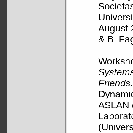
Societa
Universi
August 
& B. Fa
Worksh
System
Friends
Dynami
ASLAN (
Laborat
(Univer