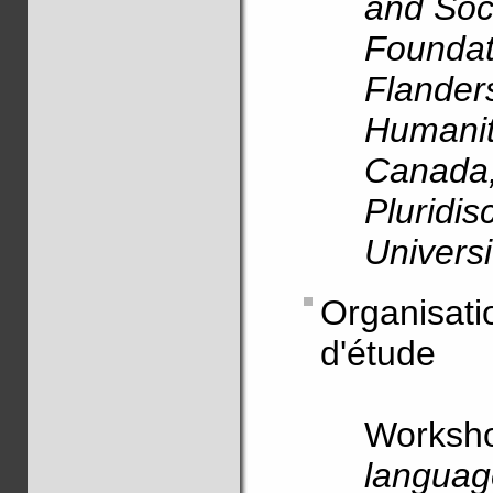
and Soci
Foundat
Flander
Humanit
Canada,
Pluridis
Universi
Organisati
d'étude
Worksh
languag