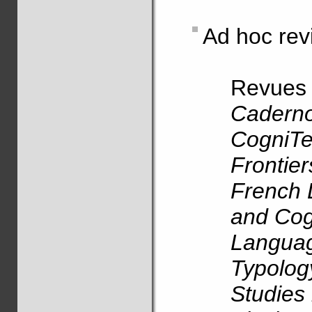
Ad hoc rev
Revues
Caderno
CogniTex
Frontier
French 
and Cog
Language
Typolog
Studies 