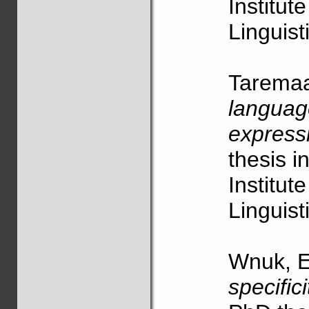
Institut
Linguist
Taremaa
languag
expressi
thesis i
Institut
Linguist
Wnuk, E
specific