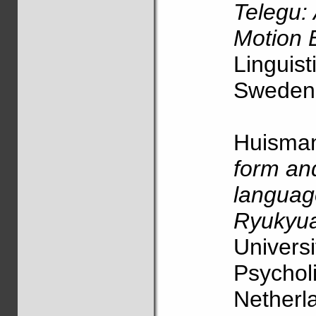
Telegu:
Motion 
Linguist
Sweden.
Huisman
form an
language
Ryukyua
Universi
Psychol
Netherl