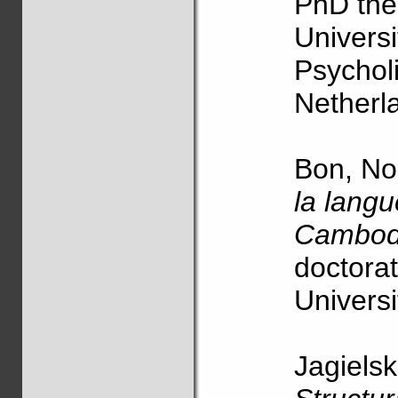
PhD thes
Universi
Psychol
Netherl
Bon, No
la langu
Cambodg
doctora
Univers
Jagiels