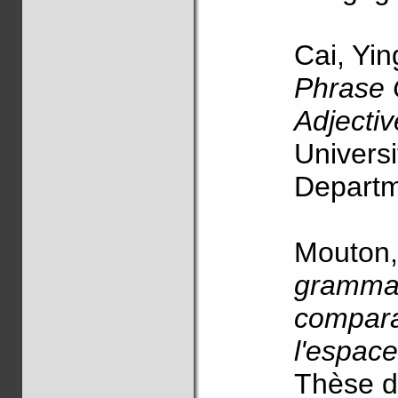
Cai, Yi
Phrase 
Adjectiv
Universi
Departme
Mouton,
grammat
compara
l'espac
Thèse d