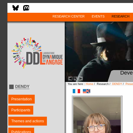
RESEARCH CENTER
EVENTS
RESEARCH
Deve
You are here :
Home
/ Research /
DENDY
/
Prese
DENDY
Presentation
Participants
Themes and actions
Publications