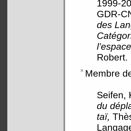
1999-2
GDR-C
des Lang
Catégori
l’espac
Robert.
Membre de 
Seifen, 
du dépl
taï,
Thès
Langage