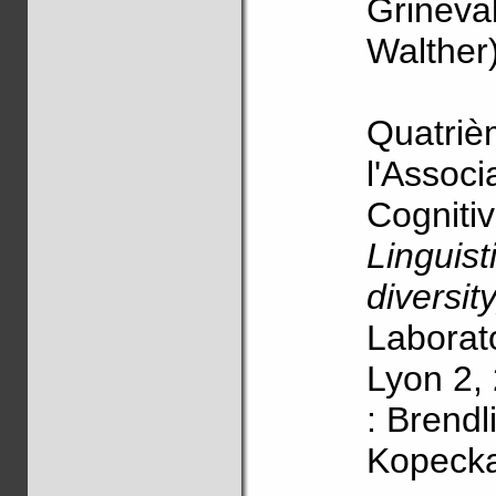
Grineval
Walther
Quatrièm
l'Associ
Cogniti
Linguis
diversit
Laborat
Lyon 2,
: Brendl
Kopecka