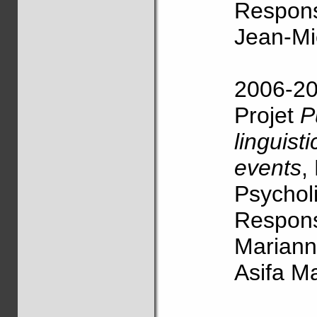
Respons
Jean-Mi
2006-2
Projet
P
linguist
events
,
Psychol
Respons
Mariann
Asifa M