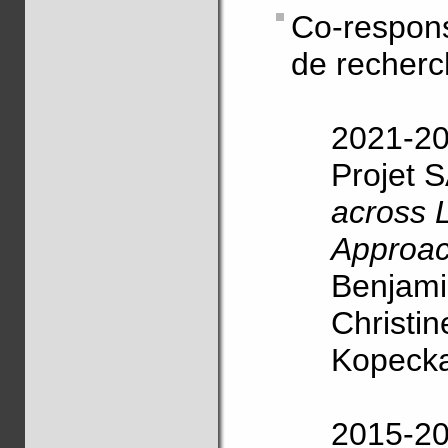
Co-respon
de recher
2021-2
Projet 
across 
Approa
Benjami
Christi
Kopecka 
2015-2