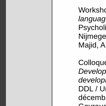
Worksh
languag
Psycholi
Nijmege
Majid, A
Colloque
Develop
develo
DDL / U
décembr