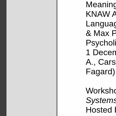
Meaning
KNAW A
Languag
& Max Pl
Psychol
1 Decem
A., Cars
Fagard)
Worksh
Systems
Hosted 