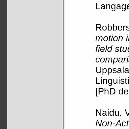
Langage
Robbers
motion 
field stu
compari
Uppsala
Linguist
[PhD de
Naidu, 
Non-Act