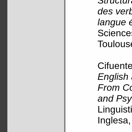
Structu
des verb
langue 
Science
Toulouse
Cifuent
English
From Cog
and Psyc
Linguist
Inglesa,