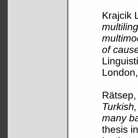
Krajcik
multilin
multimo
of caus
Linguist
London,
Rätsep,
Turkish
many ba
thesis i