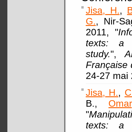
Jisa, H.
,
B
G.
, Nir-Sa
2011, "
Inf
texts: a 
study.
",
A
Française 
24-27 mai
Jisa, H.
,
C
B.,
Omar
"
Manipulat
texts: a 