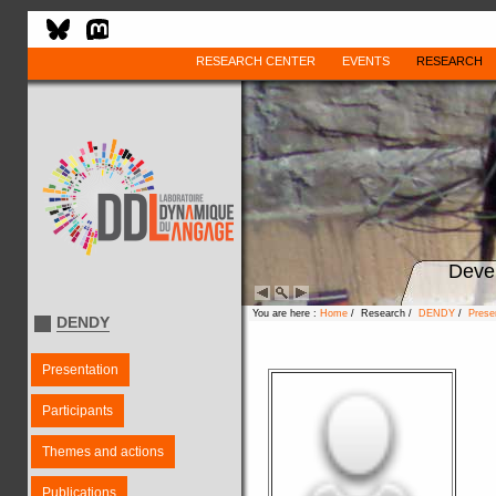
RESEARCH CENTER
EVENTS
RESEARCH
Deve
You are here :
Home
/ Research /
DENDY
/
Prese
DENDY
Presentation
Participants
Themes and actions
Publications