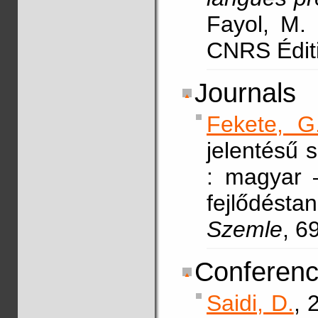
Fayol, M. 
CNRS Édit
Journals
Fekete, G
jelentésű 
: magyar –
fejlődésta
Szemle
, 6
Conferenc
Saidi, D.
, 