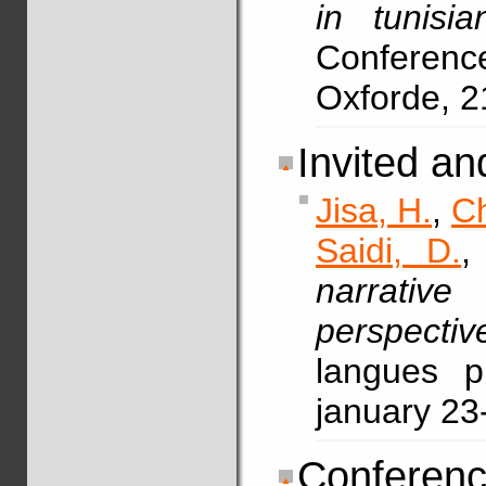
in tunisia
Conferenc
Oxforde, 
Invited a
Jisa, H.
,
Ch
Saidi, D.
,
narrative
perspectiv
langues p
january 23
Conferenc