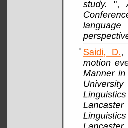
study.
",
Conference 
language
perspectiv
Saidi, D.
,
motion eve
Manner in 
Universit
Linguist
Lancaster
Linguist
Lancaster