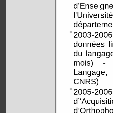
d’Enseig
l’Univers
départemen
2003-2006 
données li
du langage
mois) - 
Langage, 
CNRS)
2005-200
d’‘Acqui
d’Orthopho