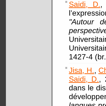
Saidi, D.
,
l’expressi
"Autour d
perspectiv
Universita
Universit
1427-4 (br.
Jisa, H.
,
Ch
Saidi, D.
,
dans le dis
développem
langues p