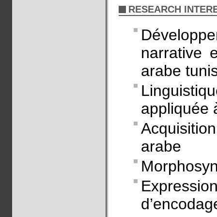
RESEARCH INTER
Dévelop
narrative 
arabe tunis
Linguisti
appliquée 
Acquisitio
arabe
Morphosynt
Expressio
d’encodag