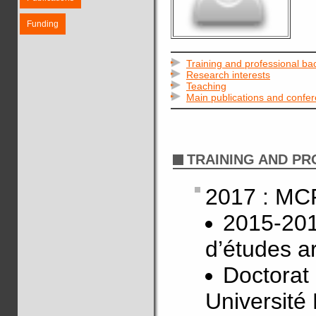
Funding
Training and professional b
Research interests
Teaching
Main publications and confe
TRAINING AND P
2017 : MCF
2015-201
d’études a
Doctorat
Université