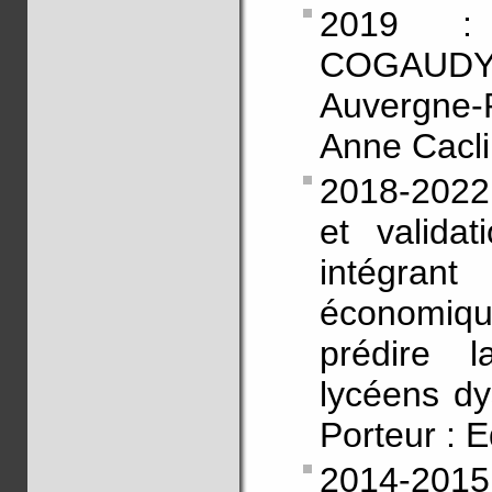
2019 : 
COGAUDY
Auvergne-
Anne Cacl
2018-2022
et validat
intégra
économique
prédire 
lycéens dy
Porteur : E
2014-20