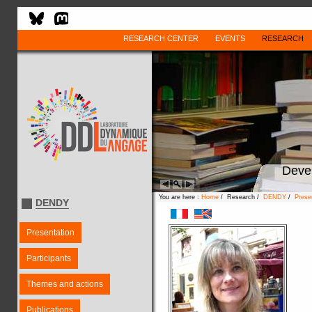
RESEARCH CENTER
EVENTS
RESEARCH
Deve
You are here :
Home
/ Research /
DENDY
/
Prese
DENDY
Presentation
Participants
Themes and actions
Publications