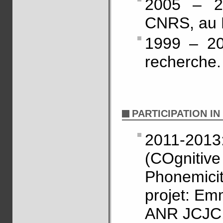
2005 – 20
CNRS, au 
1999 – 20
recherche.
PARTICIPATION I
2011-20
(COgniti
Phonemicit
projet: Em
ANR JCJC