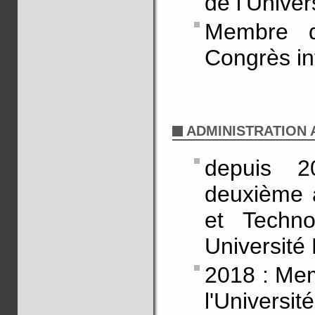
de l’Univer
Membre d
Congrès in
ADMINISTRATION A
depuis 
deuxième 
et Techno
Université
2018 : Mem
l'Universit