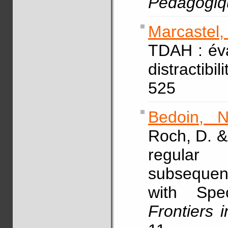
Pédagogiq
Marcastel,
TDAH : éval
distractibil
525
Bedoin, N
Roch, D. &
regular 
subsequent
with Spec
Frontiers 