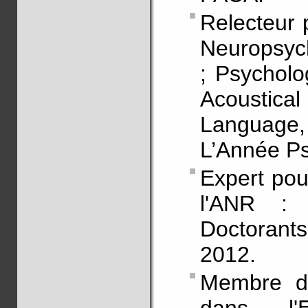
Relecteur p
Neuropsych
; Psycholo
Acoustica
Language,
L’Année Ps
Expert pou
l'ANR : 
Doctorant
2012.
Membre d