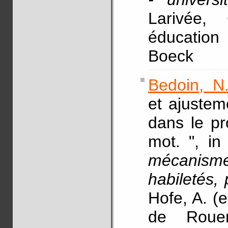
Larivée,
éducation
Boeck
Bedoin, N
et ajustem
dans le p
mot. ", i
mécanis
habiletés,
Hofe, A. (e
de Rouen