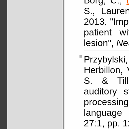
Borg, C.,
S., Laure
2013, "Imp
patient wi
lesion",
Ne
Przybylski
Herbillon, 
S. & Til
auditory s
processing
language
27:1, pp.