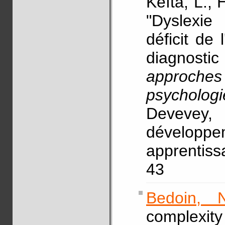
Kéïta, L., 
"Dyslexie
déficit de 
diagnostic
approch
psychologi
Devevey
développ
apprentiss
43
Bedoin, N
complex