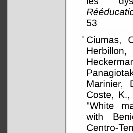
les dysl
Rééducati
53
Ciumas, C.
Herbillon
Heckerma
Panagiota
Marinier, 
Coste, K.
"White ma
with Beni
Centro-Te