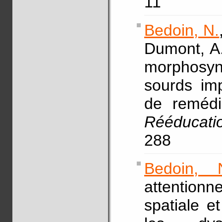
11
Bedoin, N.
Dumont, A.
morphosy
sourds imp
de remédi
Rééducati
288
Bedoin, 
attentionn
spatiale e