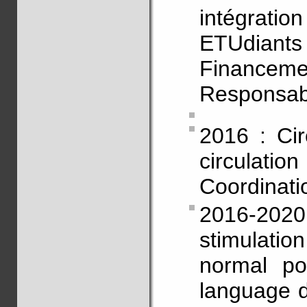
intégrat
ETUdiants
Financ
Responsabl
2016 : Cir
circulatio
Coordinati
2016-2020
stimulatio
normal po
language d