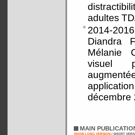
distractib
adultes TD
2014-2016 
Diandra F
Mélanie Ca
visuel 
augment
applicati
décembre 
MAIN PUBLICATI
SHOW LONG VERSION
/ SHORT VERS