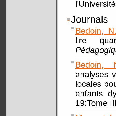
l'Universi
Journals
Bedoin, N
lire q
Pédagogiq
Bedoin, 
analyses v
locales po
enfants d
19:Tome II