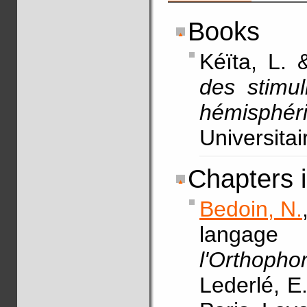
Books
Kéïta, L.
des stimul
hémisphér
Universita
Chapters 
Bedoin, N.
langage
l'Orthoph
Lederlé, E