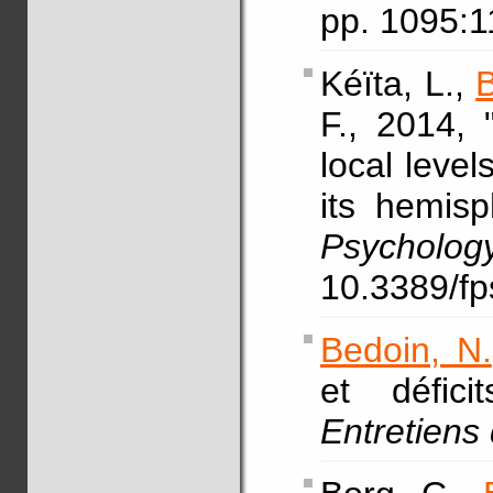
pp. 1095:
Kéïta, L.,
B
F., 2014, 
local level
its hemis
Psycholog
10.3389/fp
Bedoin, N.
et défici
Entretiens