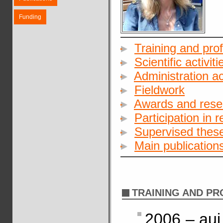
Funding
Training and pro
Scientific activiti
Administration act
Fieldwork
Awards and rese
Participation in 
Supervised these
Main publication
TRAINING AND P
2006 – auj