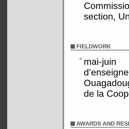
Commissi
section, Un
FIELDWORK
mai-ju
d’enseig
Ouagadoug
de la Coop
AWARDS AND RES