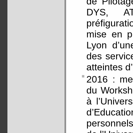
de Pilota
DYS, AT
préfigurati
mise en pl
Lyon d’un
des servic
atteintes 
2016 : me
du Worksho
à l’Univers
d’Educati
personnels