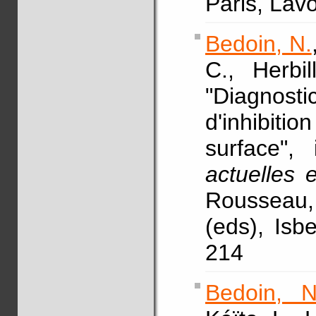
Paris, Lavo
Bedoin, N.
C., Herbi
"Diagnosti
d'inhibitio
surface",
actuelles 
Rousseau,
(eds), Isb
214
Bedoin, N