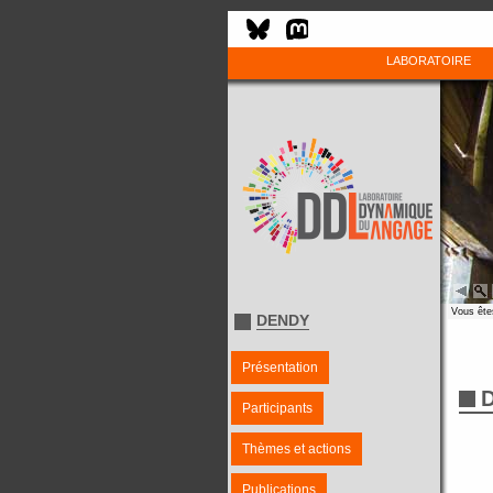
LABORATOIRE
Vous êtes
DENDY
Présentation
D
Participants
Thèmes et actions
Publications