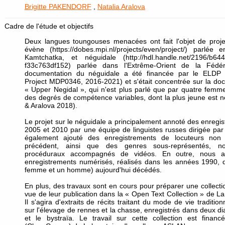
Brigitte PAKENDORF
,
Natalia Aralova
Cadre de l'étude et objectifs
Deux langues toungouses menacées ont fait l'objet de proj
évène (https://dobes.mpi.nl/projects/even/project/) parlée
Kamtchatka, et néguidale (http://hdl.handle.net/2196/b64
f33c763df152) parlée dans l'Extrême-Orient de la Fédé
documentation du néguidale a été financée par le ELDP 
Project MDP0346, 2016-2021) et s'était concentrée sur la doc
« Upper Negidal », qui n'est plus parlé que par quatre femm
des degrés de compétence variables, dont la plus jeune est 
& Aralova 2018).
Le projet sur le néguidale a principalement annoté des enregis
2005 et 2010 par une équipe de linguistes russes dirigée par
également ajouté des enregistrements de locuteurs non 
précédent, ainsi que des genres sous-représentés, n
procéduraux accompagnés de vidéos. En outre, nous a
enregistrements numérisés, réalisés dans les années 1990, 
femme et un homme) aujourd'hui décédés.
En plus, des travaux sont en cours pour préparer une collect
vue de leur publication dans la « Open Text Collection » de 
Il s'agira d'extraits de récits traitant du mode de vie traditi
sur l'élevage de rennes et la chasse, enregistrés dans deux di
et le bystraïa. Le travail sur cette collection est finan