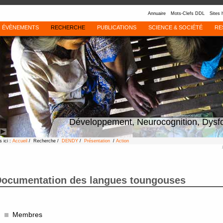
Annuaire
Mots-Clefs DDL
Sites 
ÉVÈNEMENTS
RECHERCHE
PUBLICATIONS
SCIENCE & SOCIÉTÉ
RE
Développement, Neurocognition, Dysf
 ici :
Accueil
/ Recherche /
DENDY
/
Présentation
/
Action
ocumentation des langues toungouses
Membres