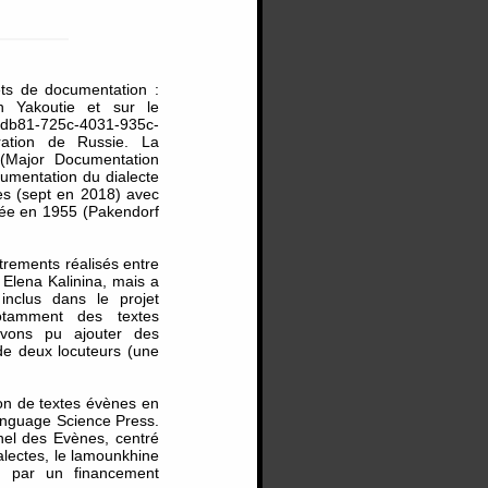
ets de documentation :
 en Yakoutie et sur le
4db81-725c-4031-935c-
ration de Russie. La
(Major Documentation
umentation du dialecte
es (sept en 2018) avec
née en 1955 (Pakendorf
trements réalisés entre
 Elena Kalinina, mais a
inclus dans le projet
otamment des textes
vons pu ajouter des
de deux locuteurs (une
ion de textes évènes en
Language Science Press.
onnel des Evènes, centré
alectes, le lamounkhine
cé par un financement