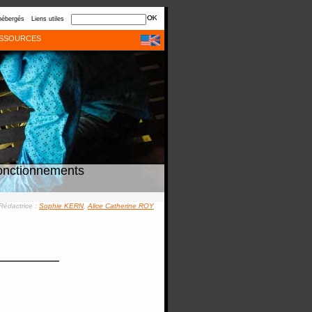
hébergés
Liens utiles
SSOURCES
onctionnements
Rédactrice :
Sophie KERN
,
Alice Catherine ROY