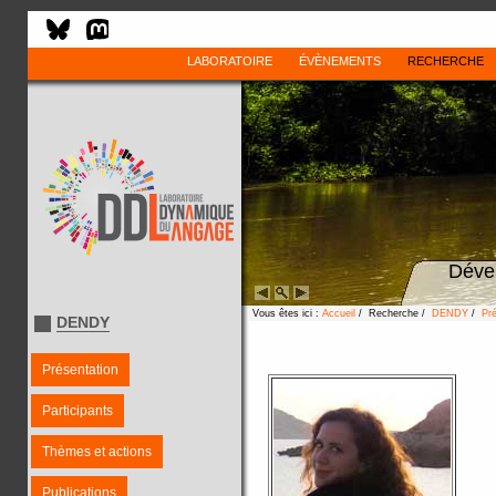
LABORATOIRE
ÉVÈNEMENTS
RECHERCHE
Déve
Vous êtes ici :
Accueil
/ Recherche /
DENDY
/
Pré
DENDY
Présentation
Participants
Thèmes et actions
Publications