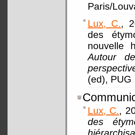
Paris/Louv
Lux, C.
, 
des étym
nouvelle h
Autour d
perspective
(ed), PUG
Communica
Lux, C.
, 2
des étym
hiérarchi