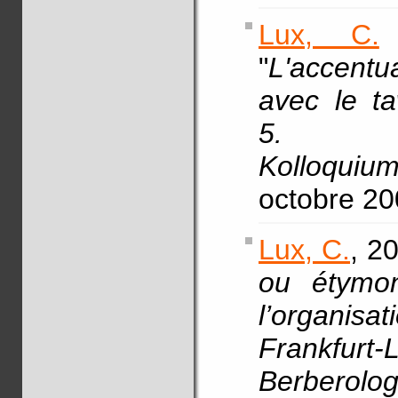
Lux, C.
"
L'accentu
avec le t
5. Bayr
Kolloquium
octobre 2
Lux, C.
, 20
ou étymo
l’organisa
Frankfur
Berberolog