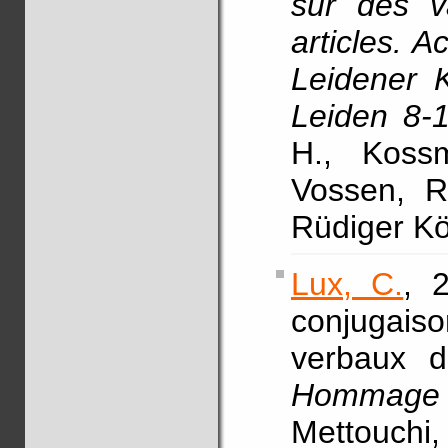
sur des va
articles. A
Leidener K
Leiden 8-
H., Koss
Vossen, R.
Rüdiger Kö
Lux, C.
, 
conjugaiso
verbaux d
Hommage 
Mettouch