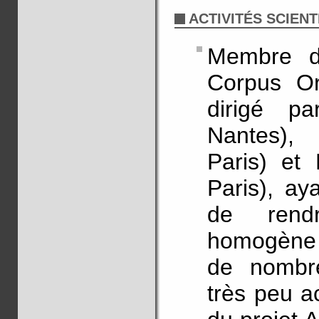
ACTIVITÉS SCIENT
Membre d
Corpus Or
dirigé p
Nantes),
Paris) e
Paris), ay
de rend
homogène 
de nombre
très peu a