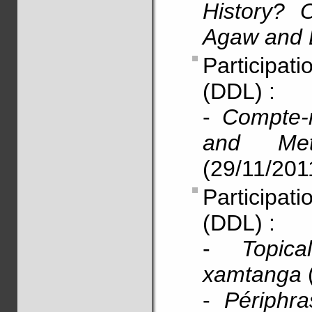
History? 
Agaw and E
Participati
(DDL) :
-
Compte-r
and Met
(29/11/201
Participat
(DDL) :
-
Topica
xamtanga
-
Périphr