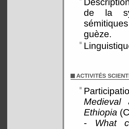
Descriptio
de la sy
sémitiques
guèze.
Linguistiqu
ACTIVITÉS SCIENT
Participat
Medieval 
Ethiopia
(
-
What ca