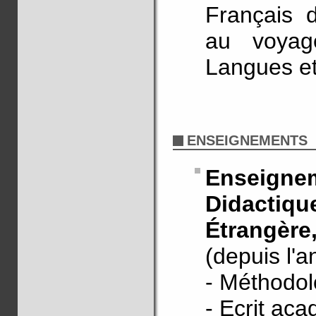
Français 
au voyage
Langues et 
ENSEIGNEMENTS
Enseigne
Didacti
Étrangèr
(depuis l'
- Méthodol
- Ecrit ac