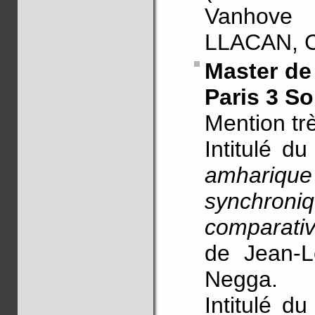
Vanhove 
LLACAN, 
Master de
Paris 3 S
Mention tr
Intitulé 
amhariqu
synchron
comparativ
de Jean-L
Negga.
Intitulé 