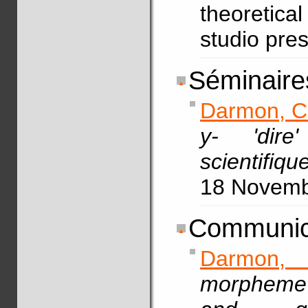
theoretical
studio pre
Séminaires
Darmon, C
y- 'dir
scientifiq
18 Novem
Communic
Darmon,
morpheme 