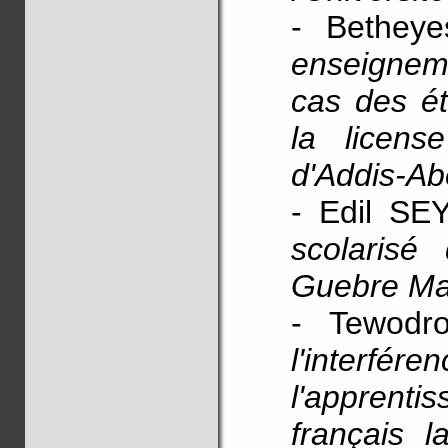
- Bethey
enseignem
cas des ét
la licens
d'Addis-A
- Edil S
scolarisé
Guebre Ma
- Tewod
l'interfér
l'apprentis
français 