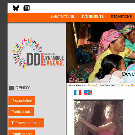
LABORATOIRE
ÉVÈNEMENTS
RECHERCHE
Déve
Vous êtes ici :
Accueil
/ Recherche /
DENDY
/
Pré
DENDY
Présentation
Participants
Thèmes et actions
Publications