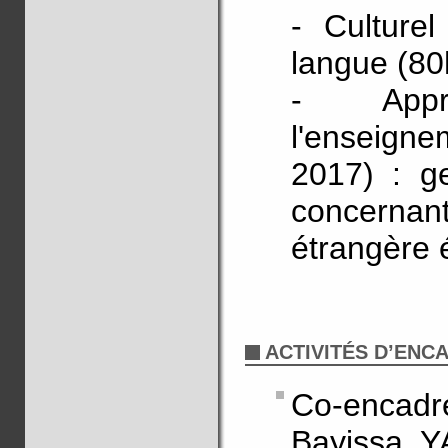
- Culturel
langue (80
- Appr
l'enseign
2017) : g
concernant
étrangère 
ACTIVITÉS D’EN
Co-encadr
Bayissa Y