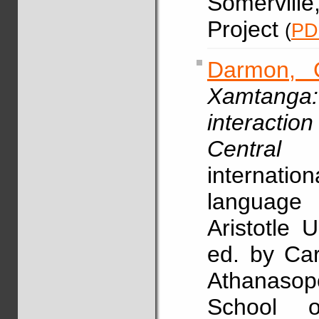
Somervill
Project
(
PD
Darmon, 
Xamtanga:
interacti
Central C
internati
language 
Aristotle 
ed. by Car
Athanasop
School o