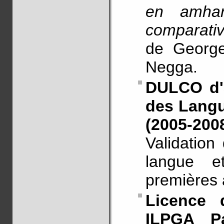
en amhar
comparativ
de George
Negga.
DULCO d'a
des Langue
(2005-200
Validation
langue e
premières
Licence 
ILPGA P