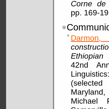
Corne de 
pp. 169-1
Communica
Darmon,
construct
Ethiopian 
42nd Ann
Linguistic
(selected
Maryland
Michael 