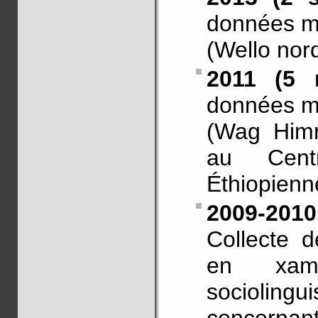
données m
(Wello nord
2011 (5 m
données m
(Wag Himr
au Cent
Éthiopienn
2009-2010
Collecte 
en xam
sociolin