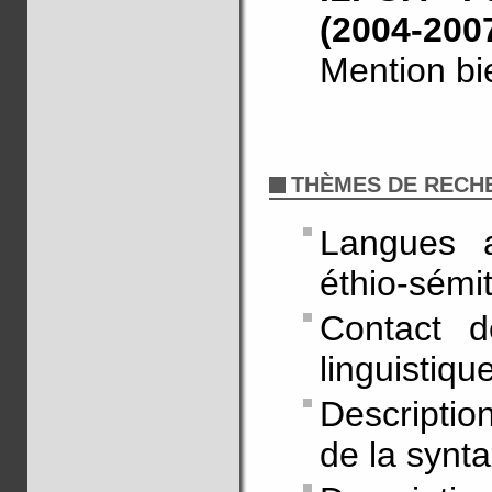
(2004-200
Mention bi
THÈMES DE RECH
Langues a
éthio-sémi
Contact d
linguistiqu
Descriptio
de la synt