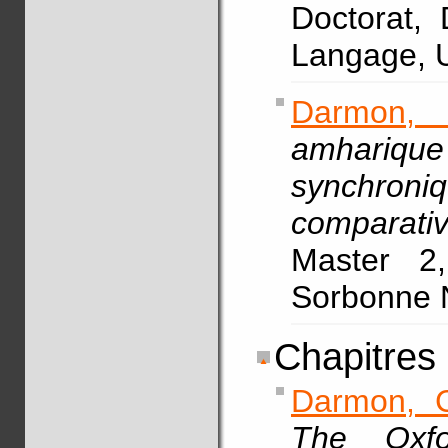
Doctorat,
Langage, U
Darmon,
amhariqu
synchron
comparati
Master 2,
Sorbonne N
Chapitres
Darmon, 
The Oxfo