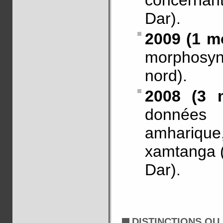
concernant
Dar).
2009 (1 mo
morphosyn
nord).
2008 (3 m
données
amharique
xamtanga (
Dar).
DISTINCTIONS OU