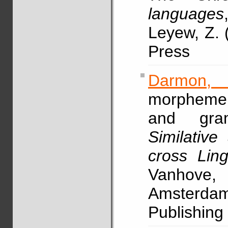
languages
Leyew, Z. 
Press
Darmon,
morpheme 
and gramm
Similative
cross Ling
Vanh
Amsterdam
Publishing