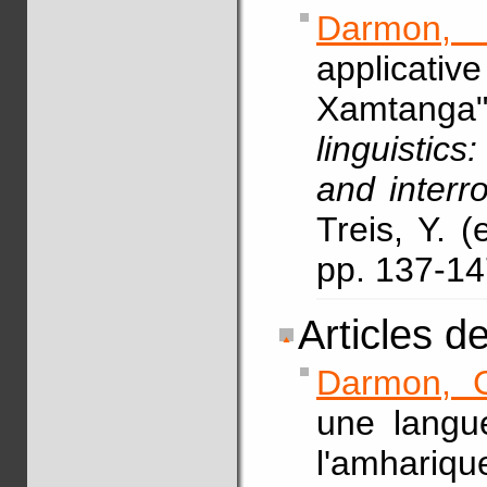
Darmon,
applicative
Xamtanga
linguistics
and interro
Treis, Y. 
pp. 137-1
Articles d
Darmon, 
une langu
l'amhariq