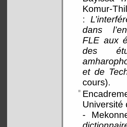
Komur-Thil
:
L’interf
dans l’en
FLE aux ét
des étu
amharopho
et de Tech
cours).
Encadre
Université
- Mekon
dictionna