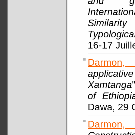
and gra
Internati
Similari
Typologica
16-17 Juill
Darmon,
applicative
Xamtanga
of Ethiopi
Dawa, 29 
Darmon,