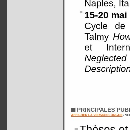
Naples, Ital
15-20 mai
Cycle de 
Talmy
How
et Inte
Neglecte
Descriptio
PRINCIPALES PUB
AFFICHER LA VERSION LONGUE
/ V
Thèses et