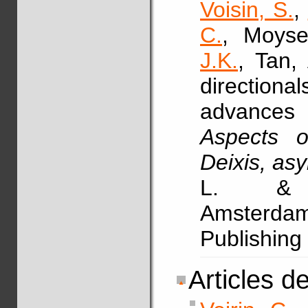
Voisin, S.
,
C.
, Moyse
J.K.
, Tan,
direction
advances
Aspects o
Deixis, as
L. & 
Amsterdam
Publishing
Articles d