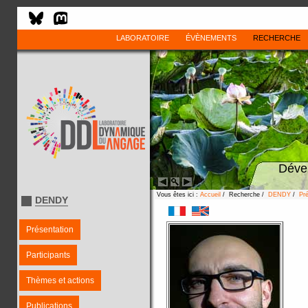
LABORATOIRE
ÉVÈNEMENTS
RECHERCHE
Déve
Vous êtes ici :
Accueil
/ Recherche /
DENDY
/
Pré
DENDY
Présentation
Participants
Thèmes et actions
Publications