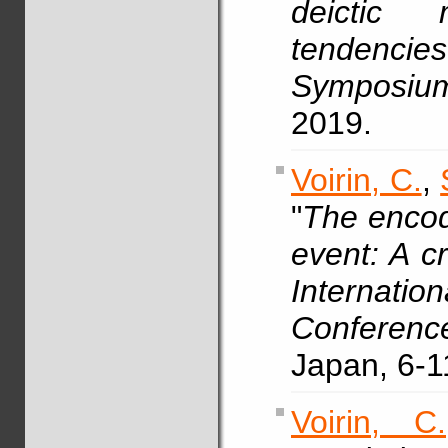
deictic 
tendencies
Symposiu
2019.
Voirin, C.
,
"
The encod
event: A cr
Internati
Conferen
Japan, 6-1
Voirin, C.