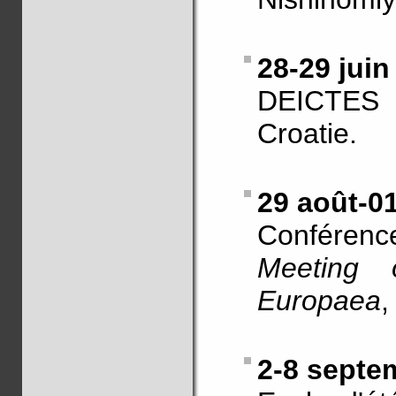
28-29 juin
DEICTES
Croatie.
29 août-0
Confére
Meeting o
Europaea
,
2-8 septe