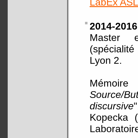
LabEx AS
2014-2016
Master 
(spécialit
Lyon 2.
Mémoir
Source/Bu
discursive
Kopecka (
Laboratoir