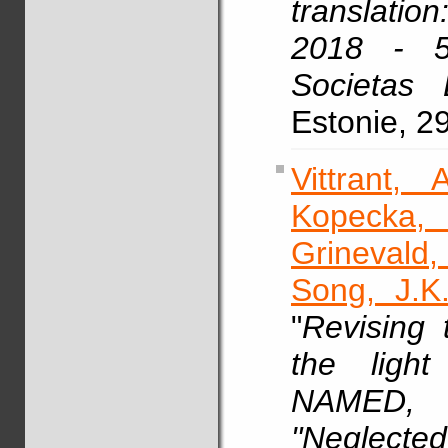
translatio
2018 - 5
Societas 
Estonie, 2
Vittrant, A
Kopecka,
Grinevald,
Song, J.K
"
Revising 
the ligh
NAMED, I
"Neglect