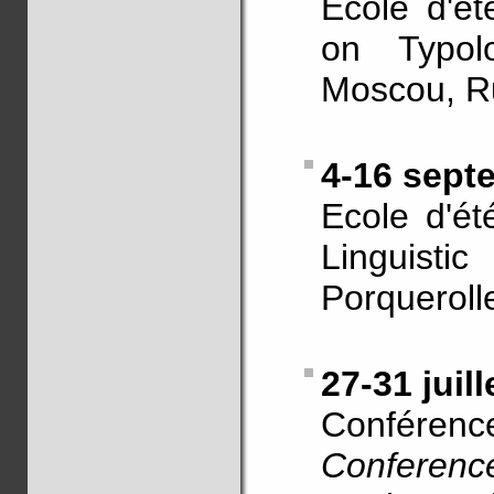
Ecole d'ét
on Typo
Moscou, R
4-16 sept
Ecole d'é
Linguisti
Porqueroll
27-31 juil
Conféren
Conferenc