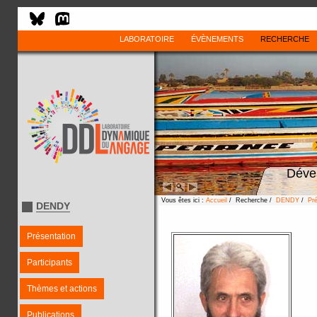
LABORATOIRE
ÉVÈNEMENTS
RECHERCHE
Déve
Vous êtes ici :
Accueil
/ Recherche /
DENDY
/
Pré
DENDY
Présentation
Participants
Thèmes et actions
Publications