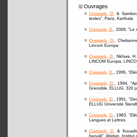
Ouvrages
Creissels, D.
& Sambou,
textes
", Paris, Karthala
Creissels, D.
, 2009, "
Le 
Creissels, D.
, Chebanne
Lincom Europa
Creissels, D.
, Nkhwa, H.
LINCOM Europa, LINCOM s
Creissels, D.
, 1995, "
Elé
Creissels, D.
, 1994, "
Ap
Grenoble, ELLUG, 320 
Creissels, D.
, 1991, "
Des
ELLUG Université Stend
Creissels, D.
, 1983, "
Elé
Langues et Lettres
Creissels, D.
& Kouadio
baoulé
", Abidan, Institu