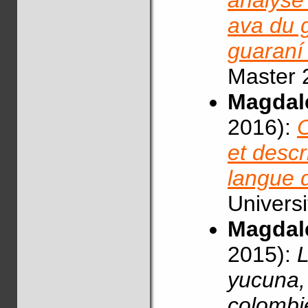
analyse 
ava du g
guaraní 
Master 
Magdal
2016):
O
et desc
langue 
Universi
Magdal
2015):
L
yucuna,
colombi