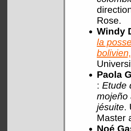
directio
Rose.
Windy 
la poss
bolivien
Universi
Paola 
:
Etude 
mojeño 
jésuite
.
Master 
Noé Ga