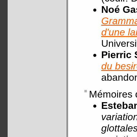
Noé Ga
Grammai
d'une la
Univers
Pierric
du besɨ
abando
Mémoires 
Esteba
variatio
glottale