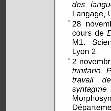
des langu
Langage, U
28 novemb
cours de
D
M1. Scien
Lyon 2.
2 novembr
trinitario.
travail d
syntagme
Morphosyn
Départeme