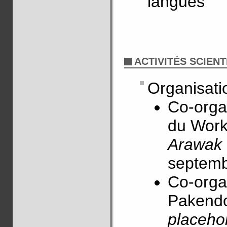
langues
ACTIVITÉS SCIENT
Organisatio
Co-orga
du Wor
Arawak
septemb
Co-organ
Pakendo
placeho