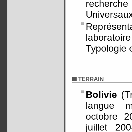
recherc
Universaux
Représent
laboratoir
Typologie 
TERRAIN
Bolivie
(Tr
langue mo
octobre 20
juillet 20