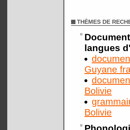
THÈMES DE RECH
Documen
langues d
document
Guyane fr
documenta
Bolivie
grammaire
Bolivie
Phonolog