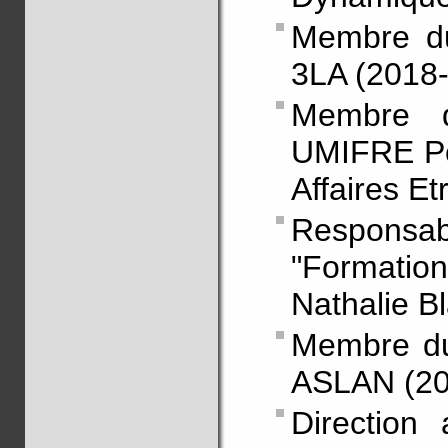
Membre du
3LA (2018
Membre d
UMIFRE Pô
Affaires E
Responsab
"Formatio
Nathalie B
Membre du
ASLAN (201
Direction