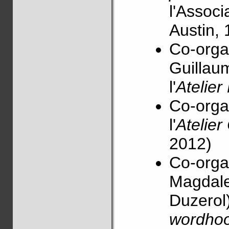
l'Associ
Austin,
Co-orga
Guillau
l'
Atelie
Co-organ
l'
Atelie
2012)
Co-orga
Magdale
Duzerol
wordhoo