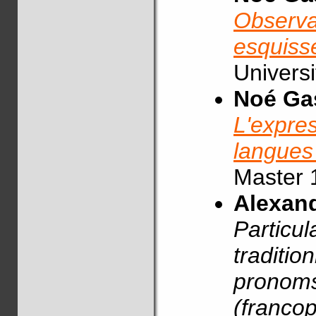
Observat
esquisse
Universi
Noé Ga
L'expre
langues
Master 
Alexan
Particul
traditio
pronoms
(franco