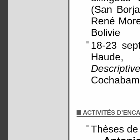
(San Borja
René Moren
Bolivie
18-23 sep
Haude,
Sé
Descriptiv
Cochabamb
ACTIVITÉS D’EN
Thèses de 