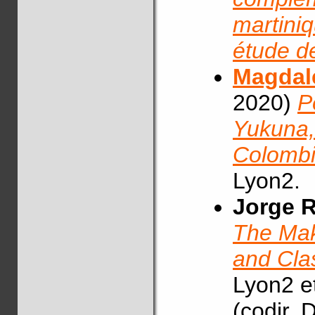
martiniq
étude d
Magdal
2020)
P
Yukuna,
Colomb
Lyon2.
Jorge 
The Mak
and Clas
Lyon2 e
(codir. 