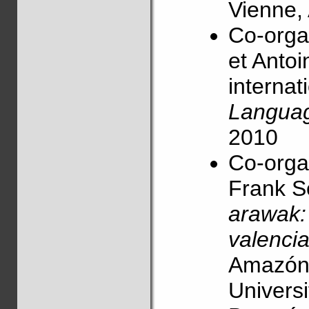
Vienne, 
Co-orga
et Anto
internat
Langua
2010
Co-orga
Frank Se
arawak:
valenci
Amazónic
Univers