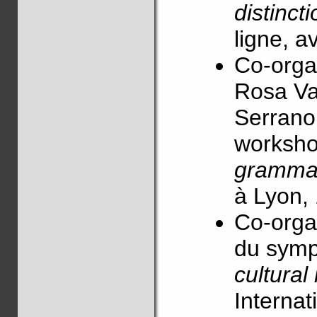
distinct
ligne, a
Co-orga
Rosa Va
Serrano
worksh
grammar
à Lyon, 
Co-organ
du sym
cultural 
Internat