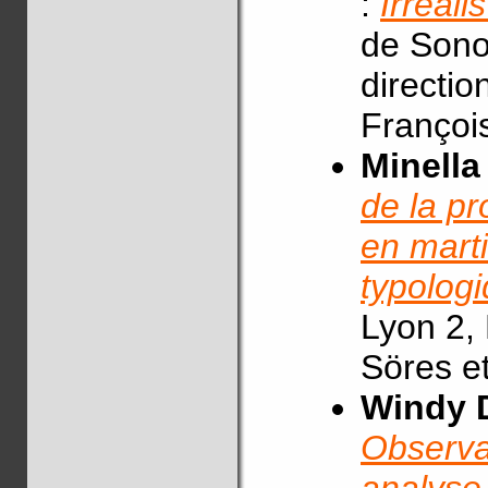
:
Irreal
de Sonor
directio
Françoi
Minella
de la pr
en mart
typologi
Lyon 2, 
Söres e
Windy 
Observat