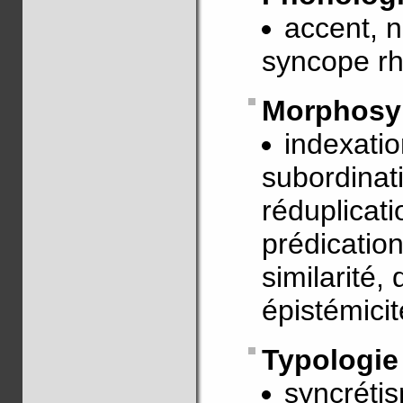
accent, 
syncope r
Morphosy
indexatio
subordinati
réduplicat
prédicatio
similarité,
épistémici
Typologie
syncréti