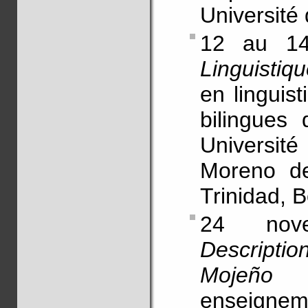
Université
12 au 14 
Linguisti
en linguist
bilingues 
Universi
Moreno de
Trinidad, B
24 nove
Descriptio
Mojeño T
enseignemen