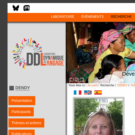
LABORATOIRE
ÉVÈNEMENTS
RECHERCHE
Déve
Vous êtes ici :
Accueil
/ Recherche /
DENDY
/
Pré
DENDY
Présentation
Participants
Thèmes et actions
Publications