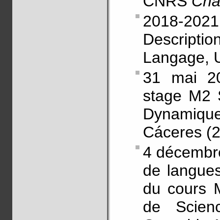
CNRS
Cha
2018-2021.
Descriptio
Langage, U
31 mai 20
stage M2 S
Dynamiqu
Cáceres (
4 décembre
de langue
du cours M
de Scien