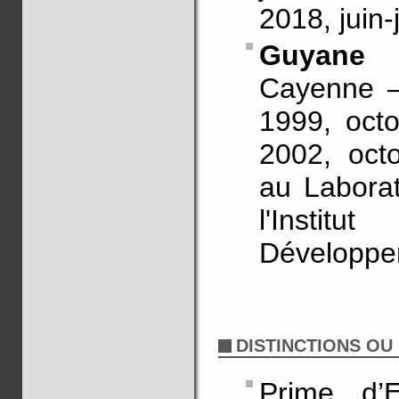
2018, juin-j
Guyane f
Cayenne – 
1999, oct
2002, oct
au Laborat
l'Insti
Développe
DISTINCTIONS OU
Prime d’