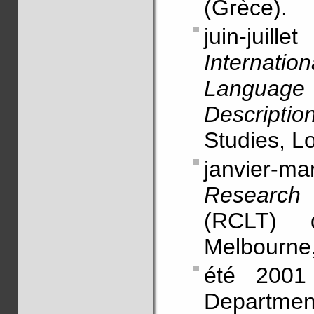
(Grèce).
juin-juil
Interna
Langua
Descriptio
Studies, L
janvier-m
Research C
(RCLT) 
Melbourne,
été 2001
Department