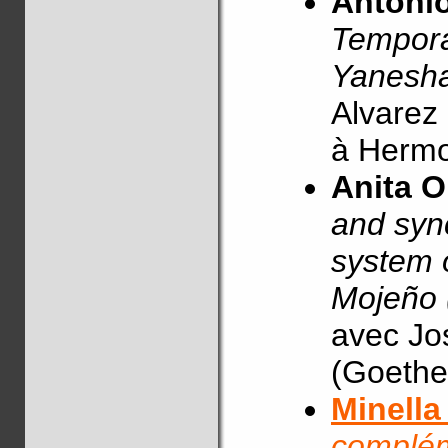
Antonio
Tempora
Yanesh
Alvarez 
à Hermos
Anita 
and syn
system o
Mojeño 
avec Jos
(Goethe 
Minella
compléme