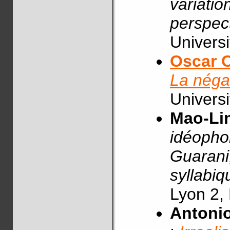
variatio
perspect
Universi
Oscar 
La négat
Universi
Mao-Lin
idéophon
Guarani
syllabiq
Lyon 2,
Antonio