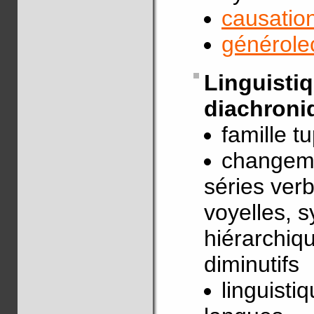
causation
générole
Linguisti
diachroni
famille t
changeme
séries verb
voyelles, 
hiérarchiq
diminutifs
linguist