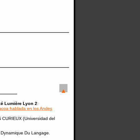
té Lumière Lyon 2
:
acoa hablada en los Andes
AS CURIEUX (Universidad del
re Dynamique Du Langage.