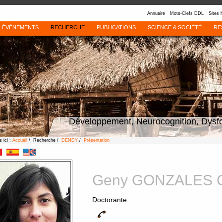
Annuaire
Mots-Clefs DDL
Sites 
ÉVÈNEMENTS
RECHERCHE
PUBLICATIONS
SCIENCE & SOCIÉTÉ
RE
Développement, Neurocognition, Dysf
 ici :
Accueil
/ Recherche /
DENDY
/
Présentation
Geny GONZALES
Doctorante