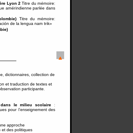
ère Lyon 2
Titre du mémoire:
 amérindienne parlée dans
olombie)
Titre du mémoire:
ación de la lengua nam trik»
bie)
 dictionnaires, collection de
on et traduction de textes et
observation participante.
ans le milieu scolaire
:
ques pour l’enseignement des
 une approche
et des politiques