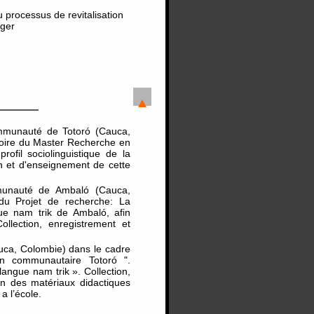
u processus de revitalisation
nger
ommunauté de Totoró (Cauca,
émoire du Master Recherche en
rofil sociolinguistique de la
on et d'enseignement de cette
mmunauté de Ambaló (Cauca,
du Projet de recherche: La
ue nam trik de Ambaló, afin
ollection, enregistrement et
uca, Colombie) dans le cadre
on communautaire Totoró ".
angue nam trik ». Collection,
on des matériaux didactiques
 l’école.