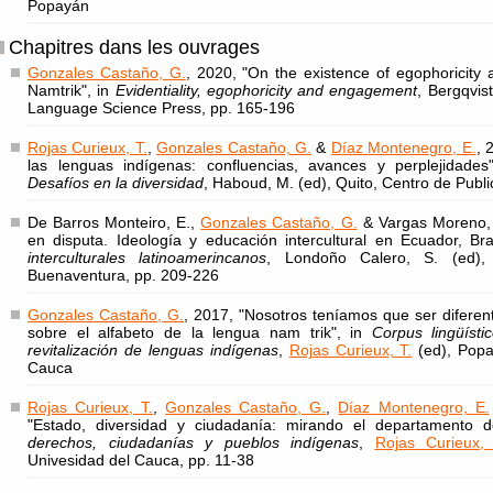
Popayán
Chapitres dans les ouvrages
Gonzales Castaño, G.
, 2020, "On the existence of egophoricity 
Namtrik", in
Evidentiality, egophoricity and engagement
, Bergqvist
Language Science Press, pp. 165-196
Rojas Curieux, T.
,
Gonzales Castaño, G.
&
Díaz Montenegro, E.
, 
las lenguas indígenas: confluencias, avances y perplejidades
Desafíos en la diversidad
, Haboud, M. (ed), Quito, Centro de Pub
De Barros Monteiro, E.,
Gonzales Castaño, G.
& Vargas Moreno, P
en disputa. Ideología y educación intercultural en Ecuador, Br
interculturales latinoamerincanos
, Londoño Calero, S. (ed),
Buenaventura, pp. 209-226
Gonzales Castaño, G.
, 2017, "Nosotros teníamos que ser diferent
sobre el alfabeto de la lengua nam trik", in
Corpus lingüísti
revitalización de lenguas indígenas
,
Rojas Curieux, T.
(ed), Popay
Cauca
Rojas Curieux, T.
,
Gonzales Castaño, G.
,
Díaz Montenegro, E.
"Estado, diversidad y ciudadanía: mirando el departamento 
derechos, ciudadanías y pueblos indígenas
,
Rojas Curieux, 
Univesidad del Cauca, pp. 11-38