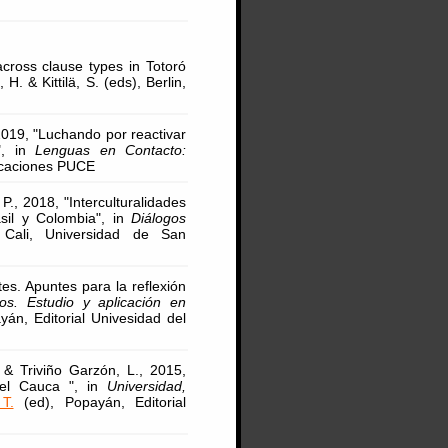
across clause types in Totoró
, H. & Kittilä, S. (eds), Berlin,
2019, "Luchando por reactivar
", in
Lenguas en Contacto:
licaciones PUCE
., 2018, "Interculturalidades
asil y Colombia", in
Diálogos
 Cali, Universidad de San
es. Apuntes para la reflexión
cos. Estudio y aplicación en
án, Editorial Univesidad del
& Triviño Garzón, L., 2015,
del Cauca ", in
Universidad,
T.
(ed), Popayán, Editorial