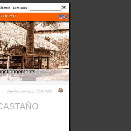
hébergés
Liens utiles
SSOURCES
onctionnements
Dernière mise à jour : 06/01/2021
 CASTAÑO