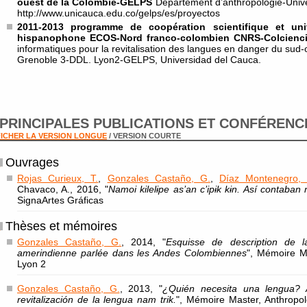
ouest de la Colombie-GELPS
Département d’anthropologie-Univ
http://www.unicauca.edu.co/gelps/es/proyectos
2011-2013 programme de coopération scientifique et univ
hispanophone ECOS-Nord franco-colombien CNRS-Colcienc
informatiques pour la revitalisation des langues en danger du sud
Grenoble 3-DDL. Lyon2-GELPS, Universidad del Cauca.
PRINCIPALES PUBLICATIONS ET CONFÉRENC
ICHER LA VERSION LONGUE
/ VERSION COURTE
Ouvrages
Rojas Curieux, T.
,
Gonzales Castaño, G.
,
Díaz Montenegro, 
Chavaco, A., 2016, "
Namoi kilelɨpe as’an c’ipɨk kɨn. Así contaba
SignaArtes Gráficas
Thèses et mémoires
Gonzales Castaño, G.
, 2014, "
Esquisse de description de 
amerindienne parlée dans les Andes Colombiennes
", Mémoire M
Lyon 2
Gonzales Castaño, G.
, 2013, "
¿Quién necesita una lengua? 
revitalización de la lengua nam trik.
", Mémoire Master, Anthropol