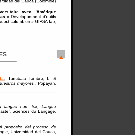
ersidad.del Cauca (Colombie)
ersitaire avec l'Amérique
ias
« Développement d'outils
-ouest colombien » GIPSA-lab,
ES
E.
, Tunubala Tombre, L. &
n nuestros mayores
", Popayán,
la langue nam trik, Langue
aster, Sciences du Langage,
A propósito del proceso de
ogie, Universidad del Cauca,