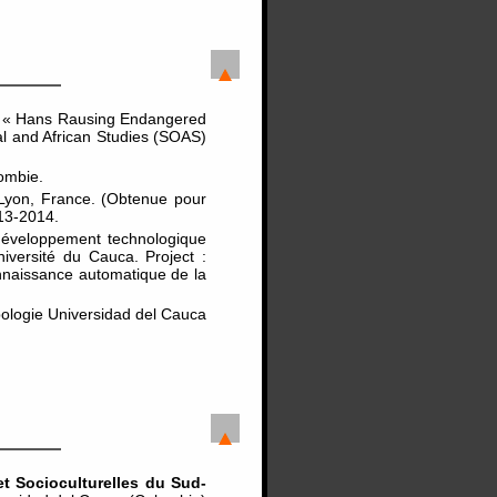
ik « Hans Rausing Endangered
 and African Studies (SOAS)
lombie.
Lyon, France. (Obtenue pour
13-2014.
développement technologique
versité du Cauca. Project :
onnaissance automatique de la
pologie Universidad del Cauca
t Socioculturelles du Sud-