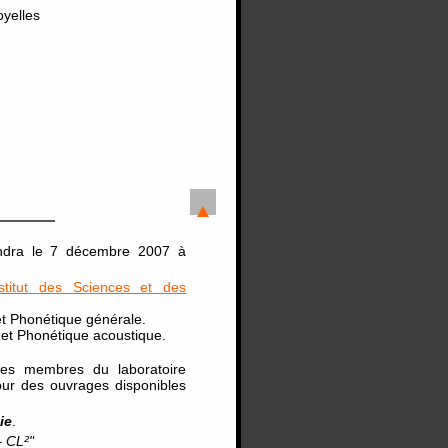
oyelles
ndra le 7 décembre 2007 à
nstitut des Sciences et des
et Phonétique générale.
 et Phonétique acoustique.
des membres du laboratoire
our des ouvrages disponibles
ie
.
 CL²"