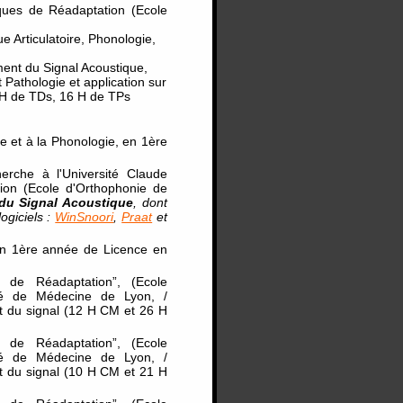
iques de Réadaptation (Ecole
e Articulatoire, Phonologie,
ment du Signal Acoustique,
Pathologie et application sur
 H de TDs, 16 H de TPs
ue et à la Phonologie, en 1ère
herche à l'Université Claude
tion (Ecole d'Orthophonie de
du Signal Acoustique
, dont
ogiciels :
WinSnoori
,
Praat
et
, en 1ère année de Licence en
e de Réadaptation”, (Ecole
lté de Médecine de Lyon, /
 du signal (12 H CM et 26 H
e de Réadaptation”, (Ecole
lté de Médecine de Lyon, /
 du signal (10 H CM et 21 H