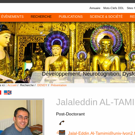
Annuaire
Mots-Clefs DDL
Sites 
ÉVÈNEMENTS
RECHERCHE
PUBLICATIONS
SCIENCE & SOCIÉTÉ
RE
Développement, Neurocognition, Dysf
 ici :
Accueil
/ Recherche /
DENDY
/
Présentation
Jalaleddin AL-TAM
Post-Doctorant
Jalal-Eddin.Al-Tamimi@univ-lyon2.f