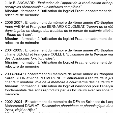
Julie BLANCHARD.
"Évaluation de l'apport de la réeducation ortho
paralysies récurentielles unilatérales complètes".
Mission
: formation à l'utilisation du logiciel Praat, encadrement de
relecture de mémoire
2006-2007 : Encadrement du mémoire de 4ème année d'Orthophonie
Anne AVENA et Françoise BERNARD-COLOMBAT.
"Apport de la ré
dans la prise en charge des troubles de la parole de patients attein
: Étude de 4 cas".
Mission
: formation à l'utilisation du logiciel Praat, encadrement de
relecture de mémoire
2004-2005 : Encadrement du mémoire de 4ème année d'Orthophonie
Jihane BENALI et Françoise COLLET.
"Évaluation de la thérapie m
des dysphonies fonctionnelles".
Mission
: formation à l'utilisation du logiciel Praat, encadrement de
relecture de mémoire
2003-2004 : Encadrement du mémoire de 4ème année d'Orthophonie
Sarah BELIN et Anne PEUVERGNE.
"Contribution à l'étude de la ju
chanteur amateur: rôle de la mémoire à court terme des hauteurs t
Mission
: formation à l'utilisation du logiciel Winsnoori pour l'analy
fondamentale des sons reproduits par les locuteurs avec les sons m
mémoire.
2002-2004 : Encadrement du mémoire de DEA en Sciences du Langa
Mohammed DAWLAT.
"Description phonétique et phonologique du d
'Assir, Najd et Hijaz"
.