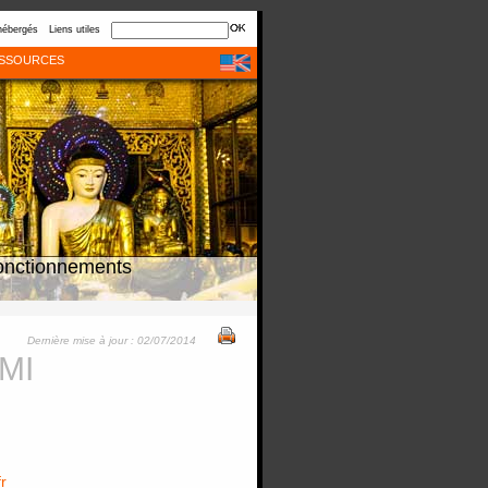
hébergés
Liens utiles
SSOURCES
onctionnements
Dernière mise à jour : 02/07/2014
IMI
r