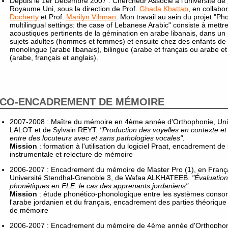
Depuis le 1er Décembre 2007 : Chercheur Associé à l'université de
Royaume Uni, sous la direction de Prof.
Ghada Khattab
, en collabo
Docherty
et Prof.
Marilyn Vihman
. Mon travail au sein du projet "Pho
multilingual settings: the case of Lebanese Arabic" consiste à mettre
acoustiques pertinents de la gémination en arabe libanais, dans u
sujets adultes (hommes et femmes) et ensuite chez des enfants de 9
monolingue (arabe libanais), bilingue (arabe et français ou arabe et 
(arabe, français et anglais).
CO-ENCADREMENT DE MÉMOIRE
2007-2008 : Maître du mémoire en 4ème année d'Orthophonie, Univ
LALOT et de Sylvain REYT.
"Production des voyelles en contexte et
entre des locuteurs avec et sans pathologies vocales".
Mission
: formation à l'utilisation du logiciel Praat, encadrement de 
instrumentale et relecture de mémoire
2006-2007 : Encadrement du mémoire de Master Pro (1), en Franç
Université Stendhal-Grenoble 3, de Wafaa ALKHATEEB.
"Évaluatio
phonétiques en FLE: le cas des apprenants jordaniens".
Mission
: étude phonético-phonologique entre les systèmes conson
l'arabe jordanien et du français, encadrement des parties théorique
de mémoire
2006-2007 : Encadrement du mémoire de 4ème année d'Orthophonie