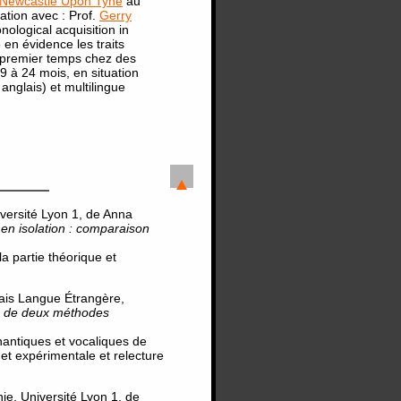
Newcastle Upon Tyne
au
ration avec : Prof.
Gerry
nological acquisition in
 en évidence les traits
n premier temps chez des
 à 24 mois, en situation
anglais) et multilingue
ersité Lyon 1, de Anna
 en isolation : comparaison
la partie théorique et
ais Langue Étrangère,
n de deux méthodes
antiques et vocaliques de
 et expérimentale et relecture
, Université Lyon 1, de