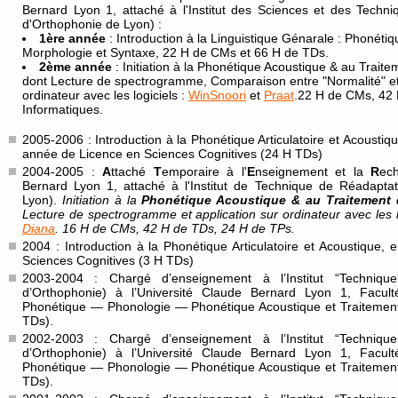
Bernard Lyon 1, attaché à l'Institut des Sciences et des Techn
d'Orthophonie de Lyon) :
1ère année
: Introduction à la Linguistique Génarale : Phonétiqu
Morphologie et Syntaxe, 22 H de CMs et 66 H de TDs.
2ème année
: Initiation à la Phonétique Acoustique & au Traite
dont Lecture de spectrogramme, Comparaison entre "Normalité" et 
ordinateur avec les logiciels :
WinSnoori
et
Praat
.22 H de CMs, 42
Informatiques.
2005-2006 : Introduction à la Phonétique Articulatoire et Acoustiq
année de Licence en Sciences Cognitives (24 H TDs)
2004-2005 :
A
ttaché
T
emporaire à l'
E
nseignement et la
R
ec
Bernard Lyon 1, attaché à l'Institut de Technique de Réadapta
Lyon).
Initiation à la
Phonétique Acoustique & au Traitement 
Lecture de spectrogramme et application sur ordinateur avec les l
Diana
. 16 H de CMs, 42 H de TDs, 24 H de TPs.
2004 : Introduction à la Phonétique Articulatoire et Acoustique
Sciences Cognitives (3 H TDs)
2003-2004 : Chargé d’enseignement à l’Institut “Techniqu
d’Orthophonie) à l’Université Claude Bernard Lyon 1, Facu
Phonétique — Phonologie — Phonétique Acoustique et Traitement
TDs).
2002-2003 : Chargé d’enseignement à l’Institut “Techniqu
d’Orthophonie) à l’Université Claude Bernard Lyon 1, Facu
Phonétique — Phonologie — Phonétique Acoustique et Traitement
TDs).