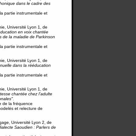
phonique dans le cadre des
 la partie instrumentale et
, Université Lyon 1, de
éducation en voix chantée
ts de la maladie de Parkinson
 la partie instrumentale et
, Université Lyon 1, de
anuelle dans la rééducation
 la partie instrumentale et
, Université Lyon 1, de
stesse chantée chez l'adulte
onales"
.
se de la fréquence
odelés et relecture de
ge, Université Lyon 2, de
ialecte Saoudien : Parlers de