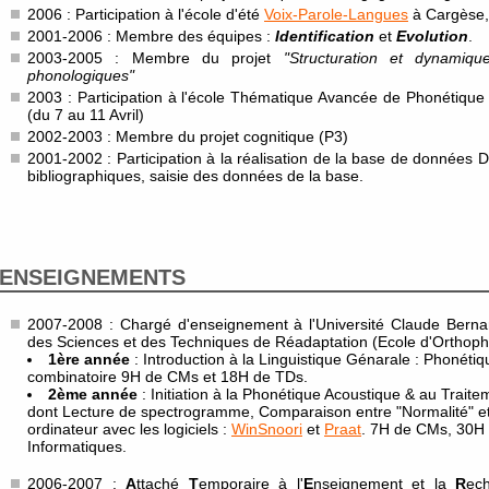
2006 : Participation à l'école d'été
Voix-Parole-Langues
à Cargèse, 
2001-2006 : Membre des équipes :
Identification
et
Evolution
.
2003-2005 : Membre du projet
"Structuration et dynamiq
phonologiques"
2003 : Participation à l'école Thématique Avancée de Phonétique
(du 7 au 11 Avril)
2002-2003 : Membre du projet cognitique (P3)
2001-2002 : Participation à la réalisation de la base de données
bibliographiques, saisie des données de la base.
ENSEIGNEMENTS
2007-2008 : Chargé d'enseignement à l'Université Claude Bernard
des Sciences et des Techniques de Réadaptation (Ecole d'Orthoph
1ère année
: Introduction à la Linguistique Génarale : Phonétiq
combinatoire 9H de CMs et 18H de TDs.
2ème année
: Initiation à la Phonétique Acoustique & au Traite
dont Lecture de spectrogramme, Comparaison entre "Normalité" et 
ordinateur avec les logiciels :
WinSnoori
et
Praat
. 7H de CMs, 30H
Informatiques.
2006-2007 :
A
ttaché
T
emporaire à l'
E
nseignement et la
R
ec