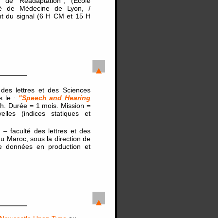
e de Réadaptation”, (Ecole
lté de Médecine de Lyon, /
t du signal (6 H CM et 15 H
des lettres et des Sciences
s le :
"Speech and Hearing
yih. Durée = 1 mois. Mission =
lles (indices statiques et
– faculté des lettres et des
 Maroc, sous la direction de
e données en production et