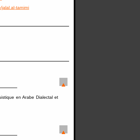
e/jalal.al-tamimi
istique en Arabe Dialectal et