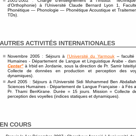
2001-2002 : Chargé d’enseignement à l’Institut “Techniqu
d’Orthophonie) à l’Université Claude Bernard Lyon 1, Facu
Phonétique — Phonologie — Phonétique Acoustique et Traitemen
TDs).
AUTRES ACTIVITÉS INTERNATIONALES
Novembre 2005 : Séjours à
l’Université du Yarmouk
– faculté 
Humaines - Département de Langue et Linguistique Arabe - dan
Center"
à Irbid en Jordanie, sous la direction de Pr. Samir Isteiti
Collecte de données en production et perception des voye
dynamiques).
Avril 2005 : Séjours à l’Université Sidi Mohammed Ben Abdallah 
Sciences Humaines - Département de Langue Française - à Fès au
Pr. Thami BenKirane. Durée = 15 jours. Mission = Collecte d
perception des voyelles (indices statiques et dynamiques).
EN COURS