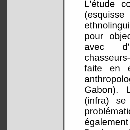
L'étude co
(esquiss
ethnolingu
pour obje
avec d'
chasseurs-
faite en é
anthropol
Gabon). 
(infra) s
problémat
également