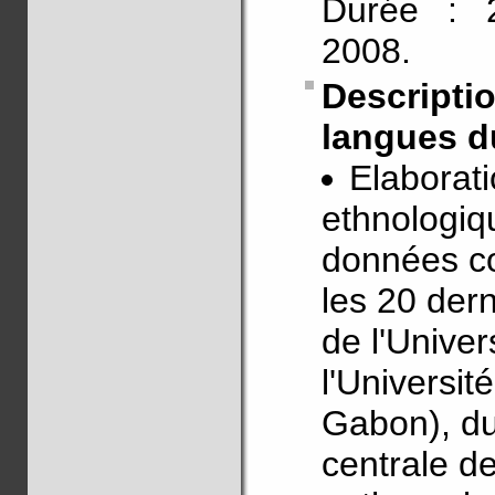
Durée : 2
2008.
Descript
langues d
Elaborati
ethnologiq
données co
les 20 dern
de l'Unive
l'Universi
Gabon), du
centrale de