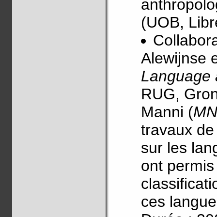
anthropol
(UOB, Libre
Collabor
Alewijnse e
Language 
RUG, Gron
Manni (
MN
travaux de
sur les la
ont permis
classifica
ces langues