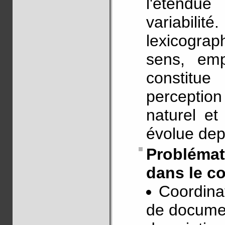
l'étendue
variabilit
lexicograp
sens, emp
constitue
perception
naturel et
évolue dep
Problémat
dans le co
Coordinat
de documen