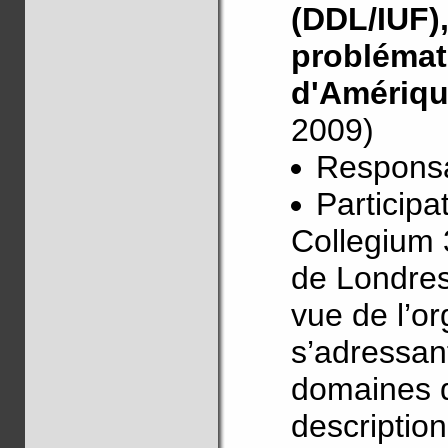
(DDL/IUF)
problémat
d'Amériqu
2009)
Responsab
Participa
Collegium 
de Londres
vue de l’o
s’adressan
domaines d
descriptio