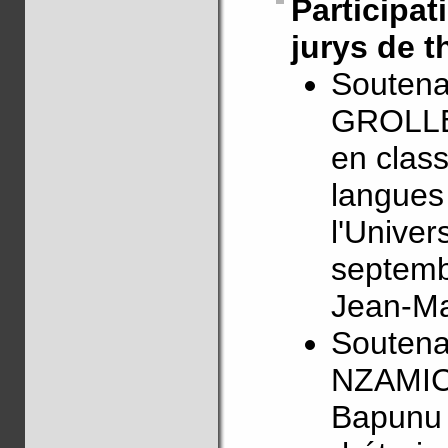
Particip
jurys de t
Soutena
GROLLE
en class
langues
l'Univer
septembr
Jean-Ma
Soutena
NZAMICK
Bapunu 