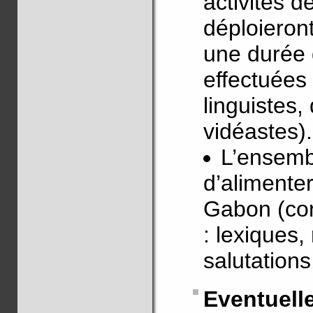
activités 
déploieron
une durée 
effectuées
linguistes,
vidéastes).
L’ensemb
d’alimenter
Gabon (con
: lexiques,
salutations
Eventue