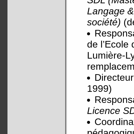
SDL (Mast
Langage &
société)
(d
Respons
de l’Ecole 
Lumière-Ly
remplacem
Directeu
1999)
Responsa
Licence S
Coordinat
pédagogiq