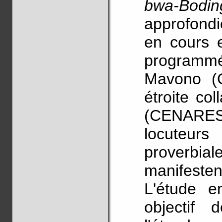
bwa-Bodin
approfondie
en cours e
programmé 
Mavono (G
étroite co
(CENARES
locuteur
proverbi
manifesten
L'étude e
objectif 