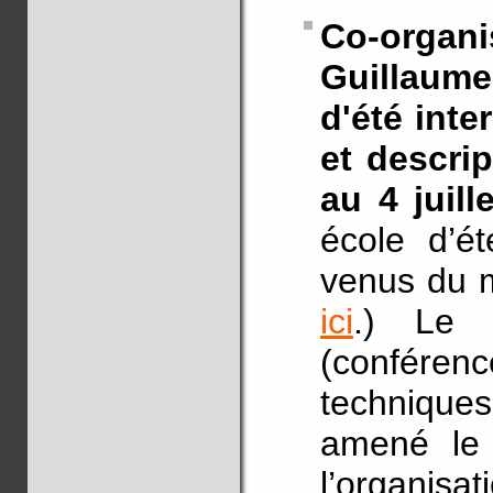
Co-orga
Guillaume
d'été int
et descri
au 4 juill
école d’ét
venus du m
ici
.) Le 
(conféren
techniques
amené le 
l’organisa