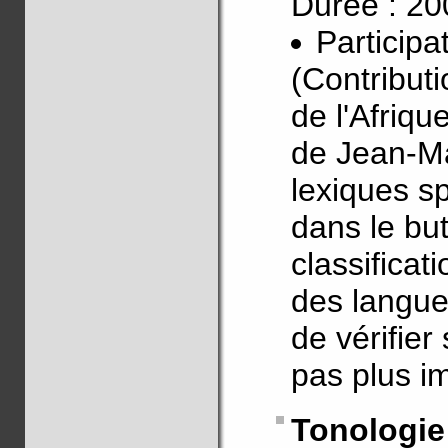
Durée : 200
Particip
(Contributi
de l'Afriq
de Jean-M
lexiques s
dans le bu
classificati
des langue
de vérifier 
pas plus i
Tonologie