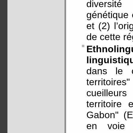
diversité
génétique 
et (2) l’or
de cette r
Ethnolin
linguistiq
dans le 
territoire
cueilleur
territoire
Gabon" (E
en voie d