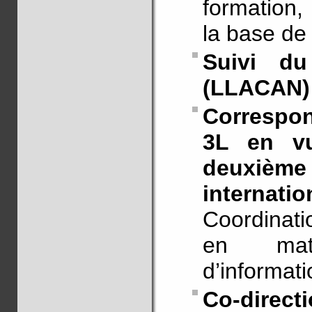
formation,
la base de
Suivi du
(LLACAN) 
Correspon
3L en vu
deuxiè
internati
Coordinati
en mati
d’informat
Co-direct