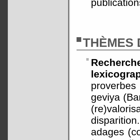
publicatio
THÈMES 
Recherch
lexicograp
proverbes
geviya (Ba
(re)valoris
dispariti
adages (co