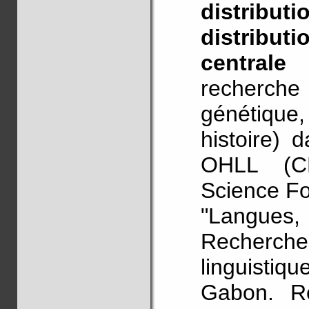
distrib
distribut
centrale
recherche p
génétique,
histoire)
OHLL (C
Science Fo
"Langues,
Recherche
linguistiq
Gabon. Re