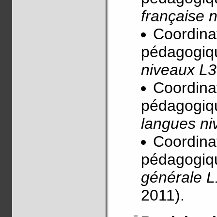
française 
Coordinat
pédagogiq
niveaux L3
Coordinat
pédagogiq
langues ni
Coordinat
pédagogiq
générale L
2011).