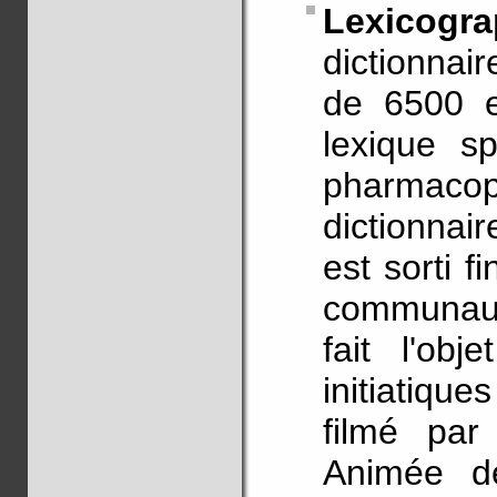
Lexicogra
dictionnai
de 6500 e
lexique sp
pharmac
dictionnair
est sorti f
communaut
fait l'ob
initiatiqu
filmé pa
Animée de