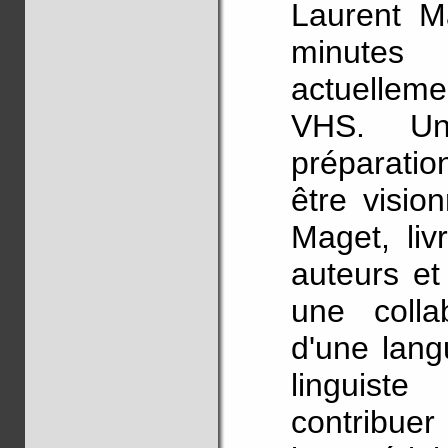
Laurent M
minutes
actuelleme
VHS. U
préparati
être visio
Maget, liv
auteurs e
une colla
d'une lang
linguist
contribuer