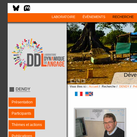
LABORATOIRE
ÉVÈNEMENTS
RECHERCHE
Déve
Vous êtes ici :
Accueil
/ Recherche /
DENDY
/
Pré
DENDY
Présentation
Participants
Thèmes et actions
Publications