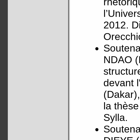
rhétoriq
l’Univer
2012. Di
Orecchi
Soutena
NDAO (P
structur
devant l
(Dakar),
la thèse
Sylla.
Soutena