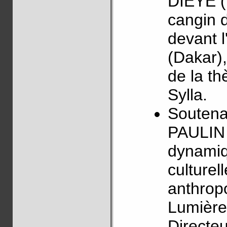
DIEYE (
cangin d
devant l
(Dakar),
de la th
Sylla.
Soutena
PAULIN 
dynamiq
culturel
anthropo
Lumière
Directeu