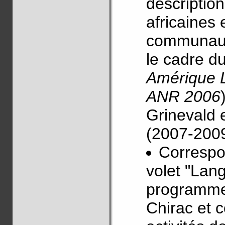
descriptio
africaines 
communauté
le cadre d
Amérique L
ANR 2006
Grinevald 
(2007-2009
Correspon
volet "Lan
programm
Chirac et c