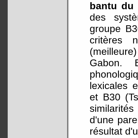
bantu du
des syst
groupe B30
critères
(meilleure
Gabon. E
phonolog
lexicales 
et B30 (Ts
similarité
d'une pare
résultat d'