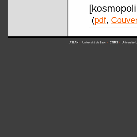
[kosmopoli
(
pdf
,
Couver
ASLAN
-
Université de Lyon
-
CNRS
-
Université 