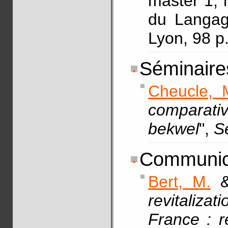
master 1, 
du Langag
Lyon, 98 p
Séminaires
Cheucle, 
comparat
bekwel
",
S
Communic
Bert, M.
revitaliz
France : r