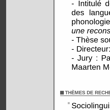
- Intitulé
des langu
phonologi
une recons
- Thèse so
- Directeu
- Jury : P
Maarten Mo
THÈMES DE RECH
Sociolingui