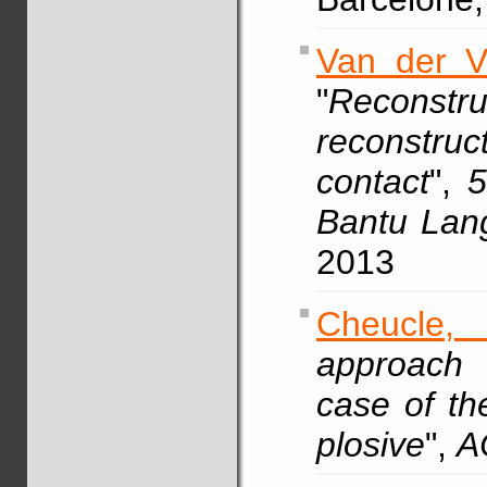
Van der V
"
Reconstr
reconstru
contact
",
5
Bantu Lan
2013
Cheucle
approach 
case of th
plosive
",
A