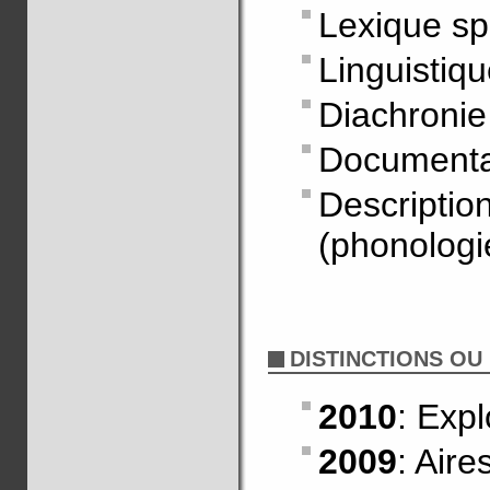
Lexique sp
Linguistiqu
Diachronie
Documenta
Descrip
(phonologi
DISTINCTIONS OU
2010
: Exp
2009
: Aire