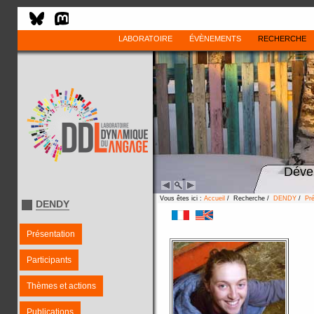
LABORATOIRE
ÉVÈNEMENTS
RECHERCHE
Déve
Vous êtes ici :
Accueil
/ Recherche /
DENDY
/
Pré
DENDY
Présentation
Participants
Thèmes et actions
Publications