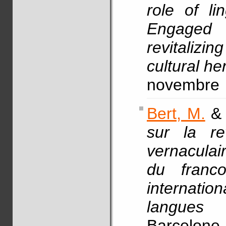
role of lin
Engaged 
revitaliz
cultural he
novembre
Bert, M.
sur la re
vernaculai
du franco
internatio
langues 
Barcelone,