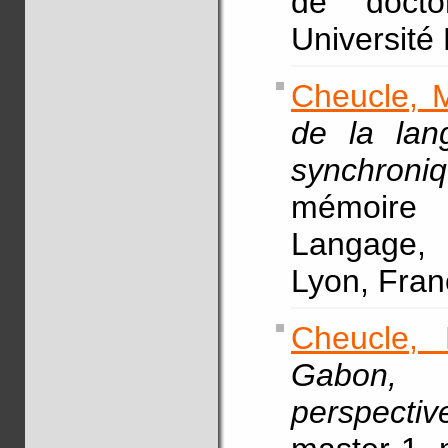
de docto
Université 
Cheucle, 
de la lan
synchroni
mémoire 
Langage, 
Lyon, Fra
Cheucle, 
Gabon, p
perspectiv