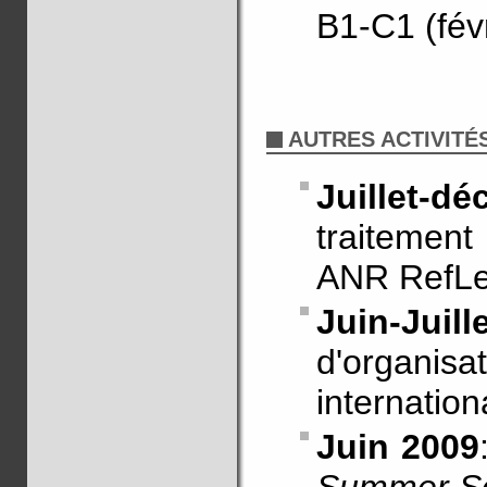
B1-C1 (fév
AUTRES ACTIVITÉ
Juillet-d
traitement
ANR RefLe
Juin-Ju
d'organ
internatio
Juin 2009