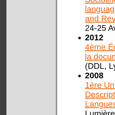
language
and Revi
24-25 Av
2012
4ème Éco
la docum
(DDL, L
2008
1ère Un
Descrip
Langue
Lumière