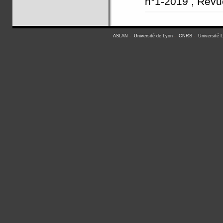
n°1-2019 , Revu
ASLAN
-
Université de Lyon
-
CNRS
-
Université 