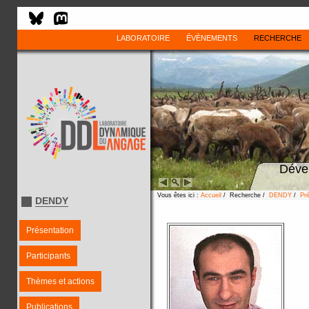
LABORATOIRE
ÉVÈNEMENTS
RECHERCHE
Déve
Vous êtes ici :
Accueil
/ Recherche /
DENDY
/
Pré
DENDY
Présentation
Participants
Thèmes et actions
Publications