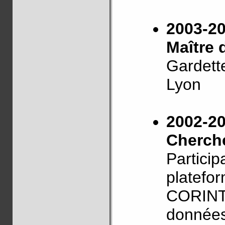
2003-2
Maître 
Gardette
Lyon
2002-2
Cherch
Particip
platefor
CORINTE
données