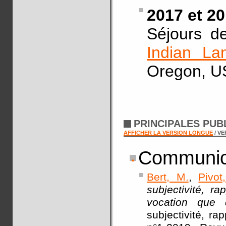
2017 et 2
Séjours d
Indian Lan
Oregon, U
PRINCIPALES PUB
AFFICHER LA VERSION LONGUE
/ V
Communica
Bert, M.
,
Pivot
subjectivité, r
vocation que d
subjectivité, ra