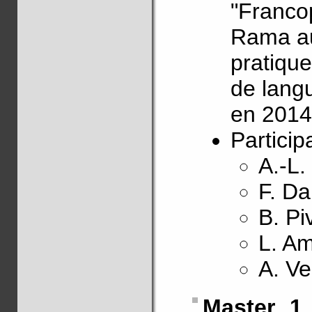
"Franco
Rama au
pratique
de lang
en 2014
Particip
A.-L.
F. D
B. Pi
L. A
A. Ve
Master 1