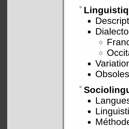
Linguisti
Descrip
Dialect
Fran
Occi
Variatio
Obsoles
Socioling
Langues
Linguist
Méthode