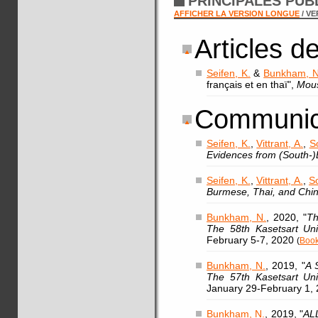
PRINCIPALES PUB
AFFICHER LA VERSION LONGUE
/ V
Articles d
Seifen, K.
&
Bunkham, N
français et en thaï",
Mou
Communic
Seifen, K.
,
Vittrant, A.
,
S
Evidences from (South-)
Seifen, K.
,
Vittrant, A.
,
S
Burmese, Thai, and Chi
Bunkham, N.
, 2020, "
Th
The 58th Kasetsart Uni
February 5-7, 2020
(
Book
Bunkham, N.
, 2019, "
A 
The 57th Kasetsart Uni
January 29-February 1
Bunkham, N.
, 2019, "
ALL