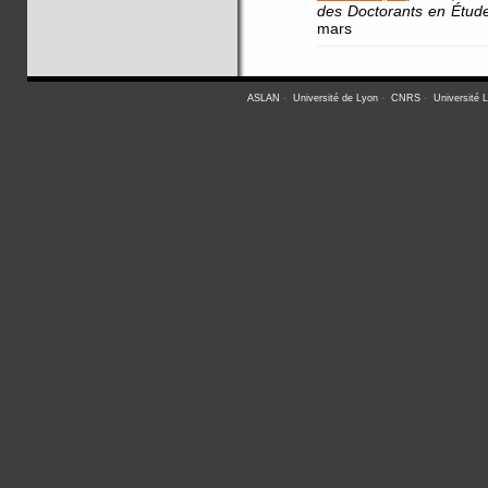
des Doctorants en Étud
mars
ASLAN
-
Université de Lyon
-
CNRS
-
Université 