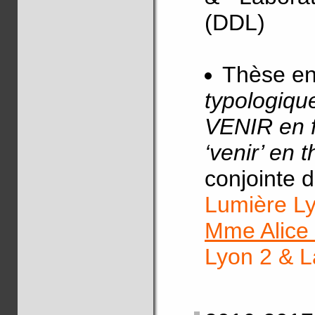
(DDL)
Thèse en
typologiqu
VENIR en fr
‘venir’ en t
conjointe 
Lumière Ly
Mme Alice 
Lyon 2 & L