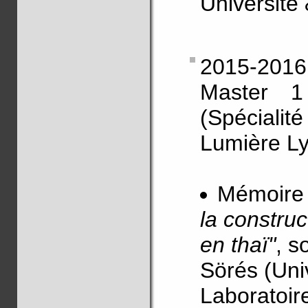
Université
2015-2016
Master 
(Spécial
Lumière L
Mémoire
la construc
en thaï"
, s
Sörés (Uni
Laboratoir