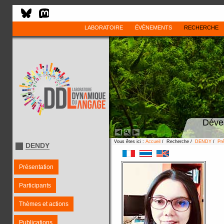
LABORATOIRE
ÉVÈNEMENTS
RECHERCHE
Déve
Vous êtes ici :
Accueil
/ Recherche /
DENDY
/
Pré
DENDY
Présentation
Participants
Thèmes et actions
Publications