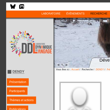
LABORATOIRE
ÉVÈNEMENTS
RECHERCHE
Déve
Vous êtes ici :
Accueil
/ Recherche /
DENDY
/
Pré
DENDY
Présentation
Participants
Thèmes et actions
Publications