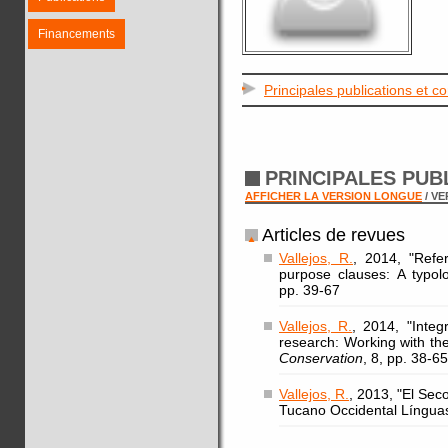
Financements
Principales publications et c
PRINCIPALES PUB
AFFICHER LA VERSION LONGUE
/ V
Articles de revues
Vallejos, R.
, 2014, "Refe
purpose clauses: A typol
pp. 39-67
Vallejos, R.
, 2014, "Integ
research: Working with t
Conservation
, 8, pp. 38-65
Vallejos, R.
, 2013, "El Sec
Tucano Occidental Língua