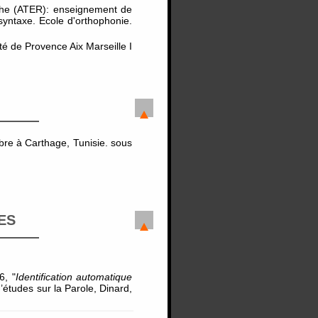
che (ATER): enseignement de
 syntaxe. Ecole d'orthophonie.
 de Provence Aix Marseille I
mbre à Carthage, Tunisie. sous
ES
6, "
Identification automatique
études sur la Parole, Dinard,