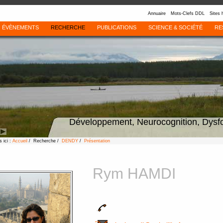
Annuaire
Mots-Clefs DDL
Sites 
ÉVÈNEMENTS
RECHERCHE
PUBLICATIONS
SCIENCE & SOCIÉTÉ
RE
Développement, Neurocognition, Dysf
 ici :
Accueil
/ Recherche /
DENDY
/
Présentation
Rym HAMDI