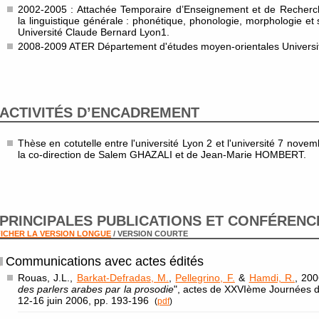
2002-2005 : Attachée Temporaire d’Enseignement et de Recher
la linguistique générale : phonétique, phonologie, morphologie et
Université Claude Bernard Lyon1.
2008-2009 ATER Département d'études moyen-orientales Université
ACTIVITÉS D’ENCADREMENT
Thèse en cotutelle entre l'université Lyon 2 et l'université 7 nove
la co-direction de Salem GHAZALI et de Jean-Marie HOMBERT.
PRINCIPALES PUBLICATIONS ET CONFÉRENC
ICHER LA VERSION LONGUE
/ VERSION COURTE
Communications avec actes édités
Rouas, J.L.,
Barkat-Defradas, M.
,
Pellegrino, F.
&
Hamdi, R.
, 200
des parlers arabes par la prosodie
", actes de XXVIème Journées d’
12-16 juin 2006, pp. 193-196
(
pdf
)