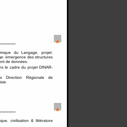
amique du Langage, projet:
age: émergence des structures
ent de données.
ns le cadre du projet DINAR-
es Direction Régionale de
isie.
e, civilisation & littérature