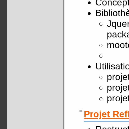
Concepti
Biblioth
Jquer
pack
moot
Utilisati
proj
proj
proj
Projet Ref