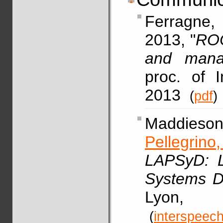
Ferragne,
2013, "
ROC
and mana
proc. of 
2013
(
pdf
)
Maddieson
Pellegrino
LAPSyD: L
Systems D
Lyon,
(
interspee