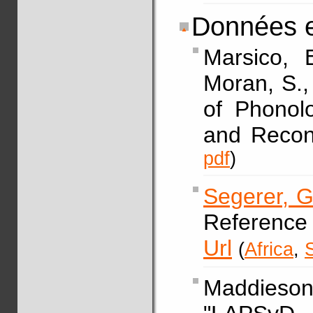
Données e
Marsico, 
Moran, S.
of Phonolo
and Recon
pdf
)
Segerer, G
Reference 
Url
(
Africa
,
Maddies