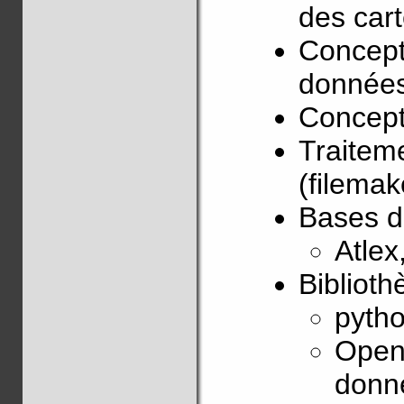
des cart
Concept
données
Concepti
Traitem
(filemak
Bases d
Atlex
Biblioth
pytho
OpenS
donné