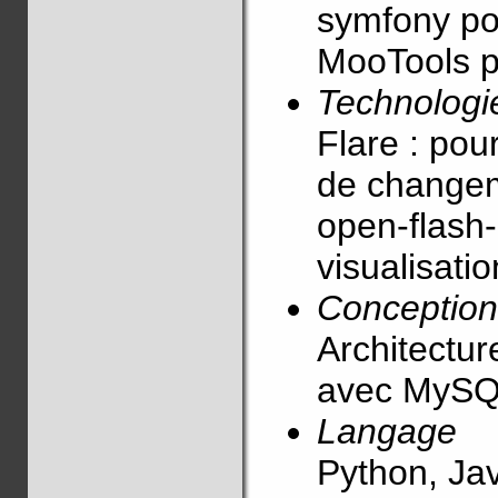
symfony pou
MooTools po
Technologi
Flare : pou
de changem
open-flash-
visualisati
Conceptio
Architectur
avec MySQ
Langage
Python, Java