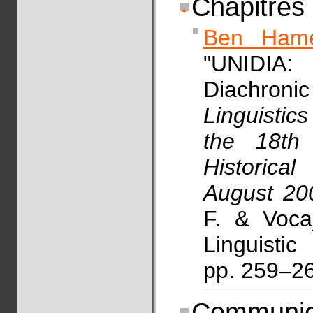
Chapitres
Ben Ham
"UNIDIA:
Diachron
Linguisti
the 18th 
Historica
August 20
F. & Vocaj
Linguist
pp. 259–2
Communica