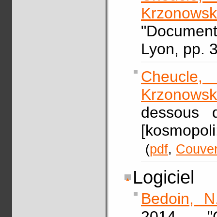
Krzonowsk
"Document
Lyon, pp. 
Cheucle,
Krzonowski
dessous de
[kosmopoli
(
pdf
,
Couver
Logiciel
Bedoin, N
2014, "C