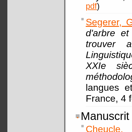
pdf
)
Segerer, G
d'arbre e
trouver 
Linguisti
XXIe siè
méthodolo
langues et 
France, 4 
Manuscrit
Cheucle,