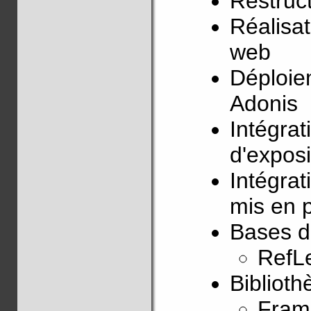
Restruc
Réalisat
web
Déploie
Adonis
Intégrat
d'expos
Intégra
mis en p
Bases d
RefLe
Biblioth
Fram