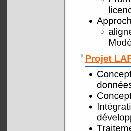
licen
Approch
align
Modèl
Projet LA
Concept
données
Concepti
Intégra
dévelop
Traitem