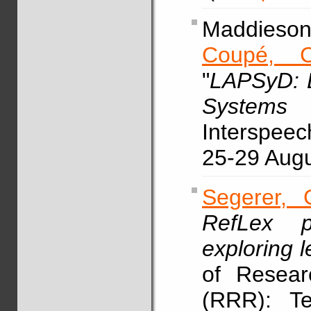
Maddieson
Coupé, C
"
LAPSyD: L
Systems 
Interspee
25-29 Aug
Segerer, 
RefLex p
exploring l
of Researc
(RRR): Te