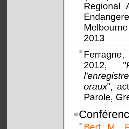
Regional A
Endanger
Melbourne 
2013
Ferragne,
2012, "
l'enregist
oraux
", ac
Parole, Gre
Conférenc
Bert, M.
,
F