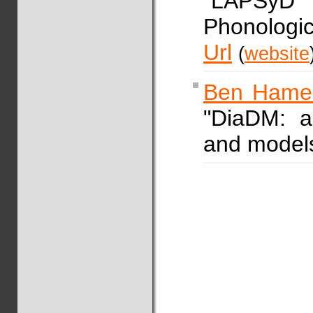
"LAPSy
Phonolo
Url
(
website
Ben Hame
"DiaDM: a
and model