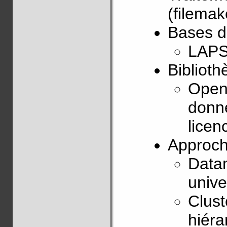
(filemak
Bases d
LAPS
Biblioth
OpenS
donné
lice
Approch
Datam
unive
Clust
hiéra