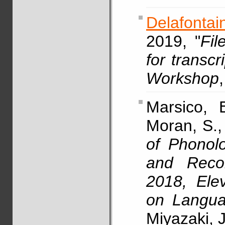
Delafontain
2019, "
Fil
for transcr
Workshop
Marsico, 
Moran, S.,
of Phonolo
and Reco
2018, Elev
on Langua
Miyazaki, 