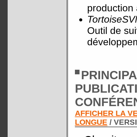
production 
TortoiseSV
Outil de su
développem
PRINCIP
PUBLICAT
CONFÉRE
AFFICHER LA V
LONGUE
/ VERS