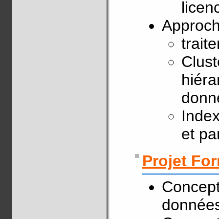
lice
Approch
trait
Clust
hiéra
donn
Index
et pa
Projet Fo
Concept
données