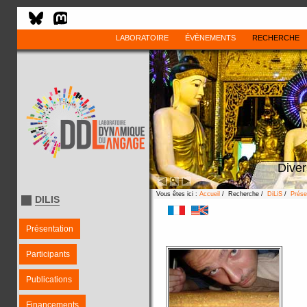
LABORATOIRE
ÉVÈNEMENTS
RECHERCHE
Diver
Vous êtes ici :
Accueil
/ Recherche /
DiLiS
/
Prése
DILIS
Présentation
Participants
Publications
Financements