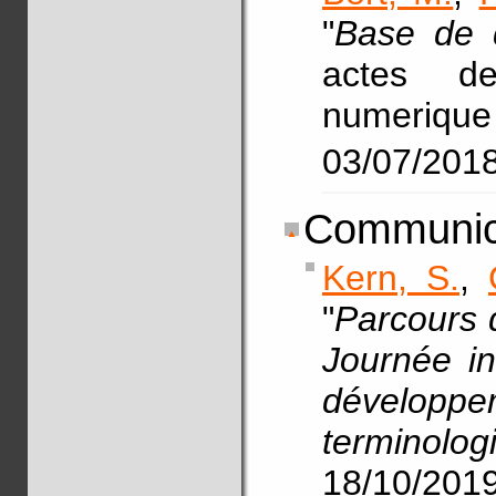
"
Base de 
actes d
numeriqu
03/07/201
Communic
Kern, S.
,
"
Parcours 
Journée int
développ
terminolog
18/10/201