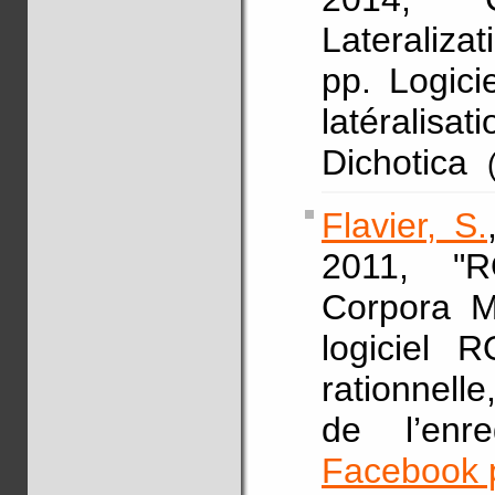
Lateraliz
pp. Logici
latéralisa
Dichotica
Flavier, S.
2011, "
Corpora 
logiciel 
rationnell
de l’enr
Facebook 