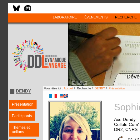
LABORATOIRE
ÉVÈNEMENTS
RECHERCHE
Déve
Vous êtes ici :
Accueil
/ Recherche /
DENDY
/
Présentation
DENDY
Soph
Présentation
Participants
Axe Dendy
Cellule Com' 
Thèmes et
DR2, CNRS
actions
04 72 