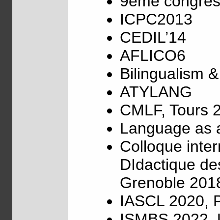
9ème congrès 
ICPC2013
CEDIL’14
AFLICO6
Bilingualism &
ATYLANG
CMLF, Tours 
Language as a
Colloque inte
DIdactique de
Grenoble 201
IASCL 2020, P
ISMBS 2022, U