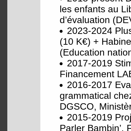
les enfants au L
d’évaluation (D
2023-2024 Plu
(10 K€) + Habine
(Education natio
2017-2019 Stim
Financement LA
2016-2017 Eval
grammatical chez
DGSCO, Ministère
2015-2019 Proj
Parler Bambin’. 