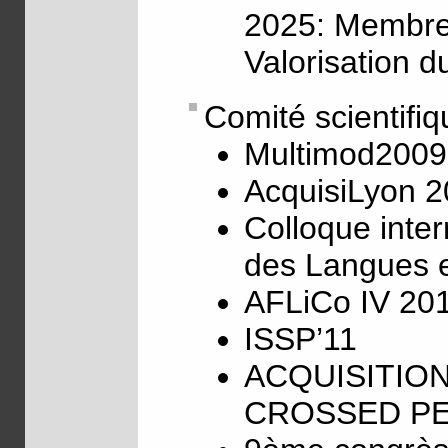
2025: Membre 
Valorisation 
Comité scientifiq
Multimod2009
AcquisiLyon 
Colloque inte
des Langues e
AFLiCo IV 20
ISSP’11
ACQUISITIO
CROSSED PE