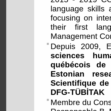
language skills
focusing on inter
their first l
Management Com
Depuis 2009, 
sciences hu
québécois de r
Estonian res
Scientifique d
DFG-TÜBİTAK
Membre du Con