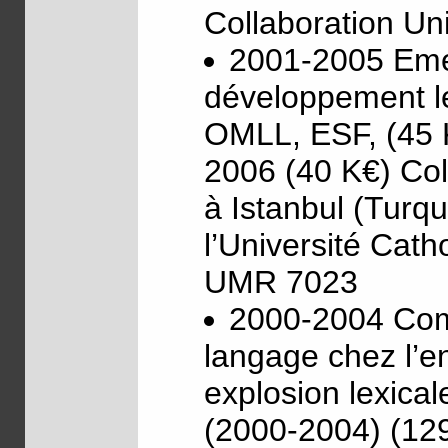
Collaboration Un
2001-2005 Emer
développement l
OMLL, ESF, (45 K
2006 (40 K€) Coll
à Istanbul (Turqu
l’Université Cat
UMR 7023
2000-2004 Comp
langage chez l’en
explosion lexic
(2000-2004) (129