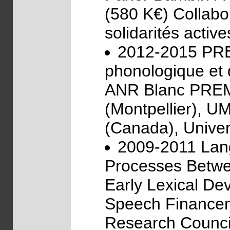
(580 K€) Collabo
solidarités activ
2012-2015 PRE
phonologique et 
ANR Blanc PREMS
(Montpellier), U
(Canada), Univer
2009-2011 Lan
Processes Betwe
Early Lexical De
Speech Financeme
Research Council