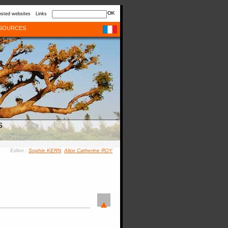
sted websites
Links
SOURCES
s
Editor :
Sophie KERN
,
Alice Catherine ROY