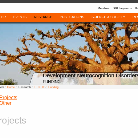
Members
DDL keywords
Ho
TER
EVENTS
RESEARCH
PUBLICATIONS
SCIENCE & SOCIETY
RE
Development Neurocognition Disorder
FUNDING
here :
Home
/ Research /
DENDY
/
Funding
Projects
Other
rojects