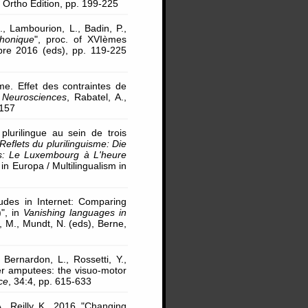
, Ortho Edition, pp. 199-225
., Lambourion, L., Badin, P.,
phonique
", proc. of XVIèmes
bre 2016 (eds), pp. 119-225
me. Effet des contraintes de
 Neurosciences
, Rabatel, A.,
-157
 plurilingue au sein de trois
eflets du plurilinguisme: Die
s: Le Luxembourg à L'heure
in Europa / Multilingualism in
udes in Internet: Comparing
)", in
Vanishing languages in
z, M., Mundt, N. (eds), Berne,
, Bernardon, L., Rossetti, Y.,
er amputees: the visuo-motor
ce
, 34:4, pp. 615-633
, Reilly, K., 2016, "Changing