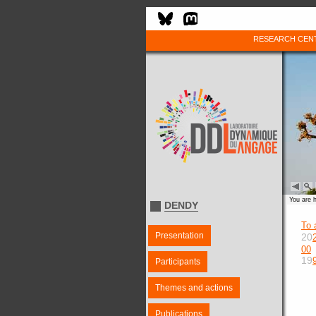
RESEARCH CEN
You are 
DENDY
To 
Presentation
20
00
19
Participants
Themes and actions
Publications