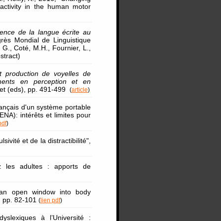
 activity in the human motor
luence de la langue écrite au
grès Mondial de Linguistique
G., Coté, M.H., Fournier, L.,
stract)
t production de voyelles de
ements en perception et en
llet (eds), pp. 491-499
(
article
)
français d'un système portable
NA): intérêts et limites pour
pdf
)
ivité et de la distractibilité",
 les adultes : apports de
: an open window into body
, pp. 82-101
(
lien pdf
)
dyslexiques à l’Université :