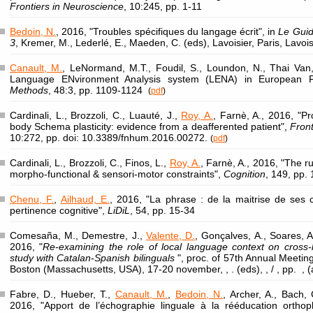
Frontiers in Neuroscience
, 10:245, pp. 1-11
Bedoin, N.
, 2016, "Troubles spécifiques du langage écrit", in
Le Guid
3
, Kremer, M., Lederlé, E., Maeden, C. (eds), Lavoisier, Paris, Lavois
Canault, M.
, LeNormand, M.T., Foudil, S., Loundon, N., Thai Van, 
Language ENvironment Analysis system (LENA) in European 
Methods
, 48:3, pp. 1109-1124
(
pdf
)
Cardinali, L., Brozzoli, C., Luauté, J.,
Roy, A.
, Farnè, A., 2016, "Pr
body Schema plasticity: evidence from a deafferented patient",
Fron
10:272, pp. doi: 10.3389/fnhum.2016.00272.
(
pdf
)
Cardinali, L., Brozzoli, C., Finos, L.,
Roy, A.
, Farnè, A., 2016, "The ru
morpho-functional & sensori-motor constraints",
Cognition
, 149, pp. 
Chenu, F.
,
Ailhaud, E.
, 2016, "La phrase : de la maitrise de ses
pertinence cognitive",
LiDiL
, 54, pp. 15-34
Comesaña, M., Demestre, J.,
Valente, D.
, Gonçalves, A., Soares, A
2016, "
Re-examining the role of local language context on cross
study with Catalan-Spanish bilinguals
", proc. of 57th Annual Meetin
Boston (Massachusetts, USA), 17-20 november, , . (eds), , / , pp. , (
Fabre, D., Hueber, T.,
Canault, M.
,
Bedoin, N.
, Archer, A., Bach, 
2016, "Apport de l’échographie linguale à la rééducation ortho