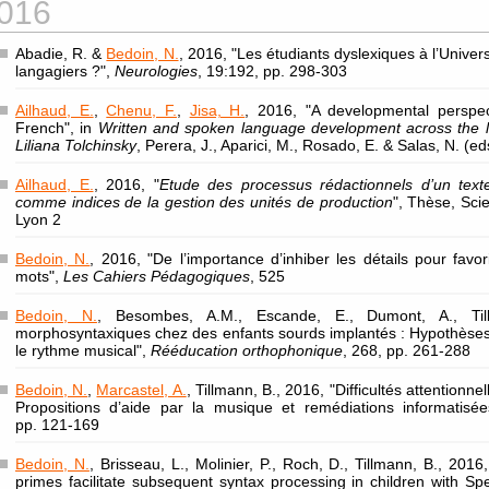
016
Abadie, R. &
Bedoin, N.
, 2016, "Les étudiants dyslexiques à l’Universi
langagiers ?",
Neurologies
, 19:192, pp. 298-303
Ailhaud, E.
,
Chenu, F.
,
Jisa, H.
, 2016, "A developmental perspec
French", in
Written and spoken language development across the l
Liliana Tolchinsky
, Perera, J., Aparici, M., Rosado, E. & Salas, N. (e
Ailhaud, E.
, 2016, "
Etude des processus rédactionnels d’un text
comme indices de la gestion des unités de production
", Thèse, Sci
Lyon 2
Bedoin, N.
, 2016, "De l’importance d’inhiber les détails pour favor
mots",
Les Cahiers Pédagogiques
, 525
Bedoin, N.
, Besombes, A.M., Escande, E., Dumont, A., Till
morphosyntaxiques chez des enfants sourds implantés : Hypothèses 
le rythme musical",
Rééducation orthophonique
, 268, pp. 261-288
Bedoin, N.
,
Marcastel, A.
, Tillmann, B., 2016, "Difficultés attentionne
Propositions d’aide par la musique et remédiations informatisé
pp. 121-169
Bedoin, N.
, Brisseau, L., Molinier, P., Roch, D., Tillmann, B., 201
primes facilitate subsequent syntax processing in children with Sp