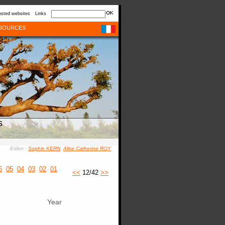
sted websites
Links
SOURCES
s
Editor :
Sophie KERN
,
Alice Catherine ROY
6
05
04
03
02
01
<<
12/42
>>
Year