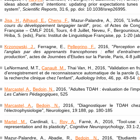
ideas about others' intentions: updating prior expectations tunes
system",
Scientific Reports
, 31:6, pp. doi: 10.1038/srep26995.
Jisa, H.
,
Ailhaud, E.
,
Chenu, F.
, Mazur-Palandre, A., 2016, "
L’inf
cours du développement langagier tardif
", proc. of Actes de Con
Française – CMLF 2016, Tours, 4-8 Juillet, Neveu, F., Bergounioux, 
Hriba, S. (eds), Paris: Institut de Linguistique Française, pp. 1-20 (ab
Krzonowski, J.
, Ferragne, E.,
Pellegrino, F.
, 2016, "
Perception e
l’anglais par des apprenants francophones : effet d’entraîn
production
", actes de Journées d'Etudes sur la Parole, Paris, 4-8 jui
LeNormand, M.T.,
Canault, M.
, Thai Van, H., 2016, "Validation en 
d'enregistrement et de reconnaissance automatique de la parole (LE
la recherche clinique chez l'enfant",
Audiology Infos
, 46, pp. 49-54
(
Marcastel, A.
,
Bedoin, N.
, 2016, "Adultes TDAH : évaluation de l’impuls
Les Cahiers Pédagogiques
, 525
Marcastel, A.
,
Bedoin, N.
, 2016, "Diagnostiquer le TDAH chez
l'électrophysiologie",
Neurologies
, 19:188, pp. 180-185
Martel, M.
, Cardinali, L.,
Roy, A.
, Farnè, A., 2016, "Tool-use
representation and its plasticity",
Cognitive Neuropsychology
, 33:1-2
Mazur-Palandre, A., Abadie, R.,
Bedoin, N.
, 2016, "Etudiants 