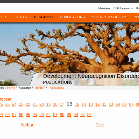
Members
DDL keywords
Ho
TER
EVENTS
RESEARCH
PUBLICATIONS
SCIENCE & SOCIETY
RE
Development Neurocognition Disorder
PUBLICATIONS
here :
Home
/ Research /
DENDY
/
Publications
appear
16
26
25
24
23
22
21
20
19
18
17
15
14
13
12
11
10
09
08
07
0
99
98
97
96
95
94
93
92
91
90
89
88
87
84
Author
Title