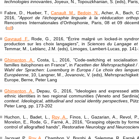
technologies innovantes
, Joyeux, N., Topouzkhanian, S. (eds), Paris
Fabre, D., Hueber, T.,
Canault, M.
,
Bedoin, N.
, Acher, A., Bach, C
2016, "
Apport de l’échographie linguale à la rééducation ortho
Rencontres Internationales d'Orthophonie, Paris, 08 et 09 décem
(
pdf
)
Gayraud, F.
, Rode, G., 2016, "Écrire malgré un locked-in syndro
production sur les choix langagiers", in
Sciences du Langage et
Temmar, M., Leblanc, J.M. (eds), Limoges, Lambert-Lucas, pp. 141
Ghimenton, A.
, Costa, L., 2016, "Code-switching et socialisation
familles italophones en France", in
Facetten der Mehrsprachigkeit / R
Wahl der Sprachen: Luxemburg in Europa / Le choix des langue
Européenne
, 10, Langner, M., Jovanovic, V. (eds), Mehrsprachigkeit 
Europe, Berne, Peter Lang
Ghimenton, A.
, Depau, G., 2016, "Ideologies and expressed attit
ethnic identities in two regional communities (Veneto and Sardinia
context. Ideological, attitudinal and social identity perspectives
, Püt
Peter Lang, pp. 173-202
Huchon, L., Badet, L.,
Roy, A.
, Finos, L., Gazarian, A., Revol, P.
Morelon, E., Rode, G., Farnè, A., 2016, "Grasping objects by form
control of allografted hands",
Restorative Neurology and Neuroscien
Jacquet, P.,
Roy, A.
, Chambon, V., Borghi, A., Salemme, R., Farnè, A.