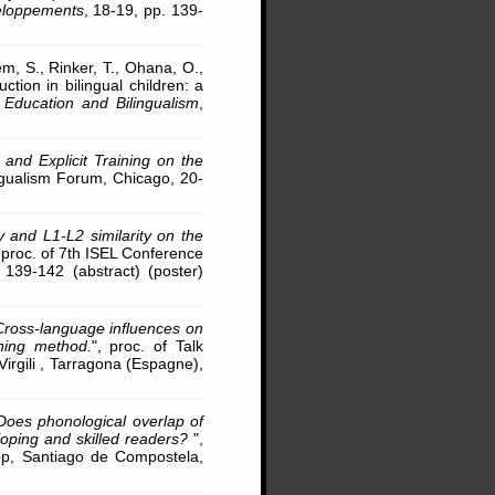
loppements
, 18-19, pp. 139-
em, S., Rinker, T., Ohana, O.,
uction in bilingual children: a
l Education and Bilingualism
,
t and Explicit Training on the
ingualism Forum, Chicago, 20-
cy and L1-L2 similarity on the
, proc. of 7th ISEL Conference
. 139-142 (abstract) (poster)
Cross-language influences on
ning method.
", proc. of Talk
Virgili , Tarragona (Espagne),
Does phonological overlap of
oping and skilled readers?
",
op, Santiago de Compostela,