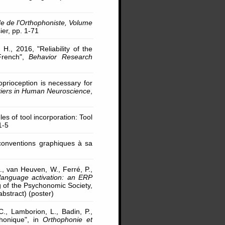
e de l'Orthophoniste, Volume
ier, pp. 1-71
H., 2016, "Reliability of the
French",
Behavior Research
oprioception is necessary for
tiers in Human Neuroscience
,
les of tool incorporation: Tool
1-5
 conventions graphiques à sa
., van Heuven, W., Ferré, P.,
-language activation: an ERP
g of the Psychonomic Society,
abstract) (poster)
C., Lamborion, L., Badin, P.,
phonique", in
Orthophonie et