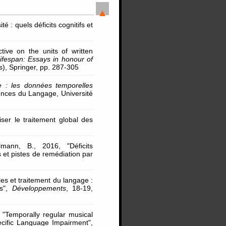
té : quels déficits cognitifs et
tive on the units of written
ifespan: Essays in honour of
ds), Springer, pp. 287-305
e : les données temporelles
ences du Langage, Université
iser le traitement global des
mann, B., 2016, "Déficits
et pistes de remédiation par
lles et traitement du langage :
es",
Développements
, 18-19,
6, "Temporally regular musical
ecific Language Impairment",