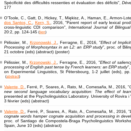
Spécificité des difficultés ressenties et évaluation des déficits",
Déve
177
O'Toole, C., Gatt, D., Hickey, T., Miękisz, A., Haman, E., Armon-Lot
dos Santos, C.
,
Kern, S.
, 2016, "Parent report of early lexical prod
cross-linguistic CDI comparison",
International Journal of Bilingua
20:2, pp. 124-145
(
lien
)
Pélissier, M.,
Krzonowski, J.
, Ferragne, E., 2016, "
Effect of Implici
Processing of Morphosyntax in an L2: an ERP study
", proc. of Bil
21 octobre (eds) (abstract) (poster)
Pélissier, M.,
Krzonowski, J.
, Ferragne, E., 2016, "
Effect of salien
processing of English past tense by French learners: an ERP study
"
on Experimental Linguistics, St Pétersbourg, 1-2 juillet (eds), pp
(
abstract
)
Valente, D.
, Ferré, P., Soares, A., Rato, M., Comesaña, M., 2016, "
new second language vocabulary acquisition: The effect of lear
presented at the Psycholinguistics Laboratory. University of Rovira i 
3 février (eds) (abstract)
Valente, D.
, Ferré, P., Soares, A., Rato, A., Comesaña, M., 2016, "
cognate words hamper cognate acquisition and processing in devel
proc. of Santiago de Compostela-Braga Psycholinguistics Worksh
Spain, June 10 (eds) (abstract)