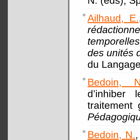
N. (eds), S
Ailhaud, E.
rédactionn
temporelle
des unités 
du Langage,
Bedoin, N
d’inhiber 
traitement
Pédagogiq
Bedoin, N.