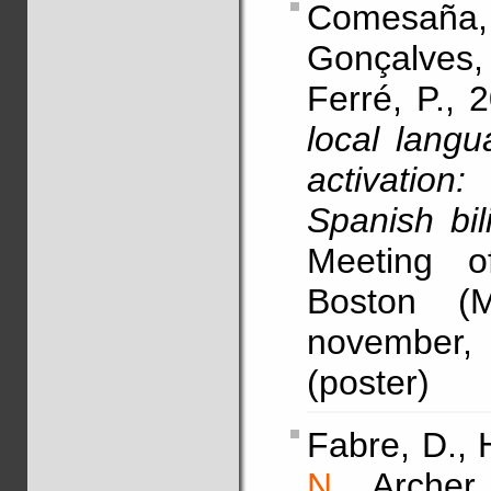
Comesaña, 
Gonçalves, 
Ferré, P., 
local lang
activation
Spanish bi
Meeting o
Boston (M
november, ,
(poster)
Fabre, D., 
N.
, Archer