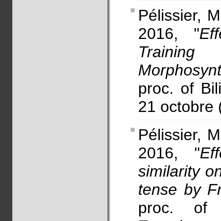
Pélissier, 
2016, "
Ef
Trainin
Morphosyn
proc. of Bi
21 octobre (
Pélissier, 
2016, "
Ef
similarity 
tense by F
proc. of