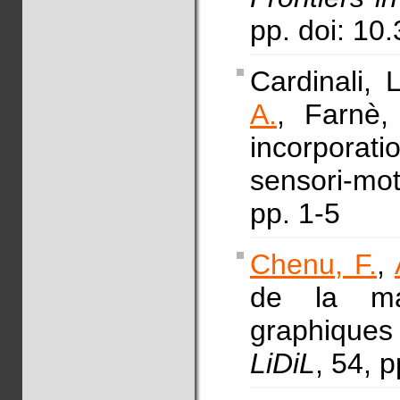
pp. doi: 1
Cardinali, 
A.
, Farnè,
incorporat
sensori-mot
pp. 1-5
Chenu, F.
,
de la ma
graphiques
LiDiL
, 54, 