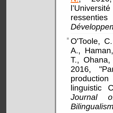
l’Universit
ressenties
Développe
O'Toole, C.
A., Haman,
T., Ohana,
2016, "Par
production 
linguistic
Journal o
Bilingualis