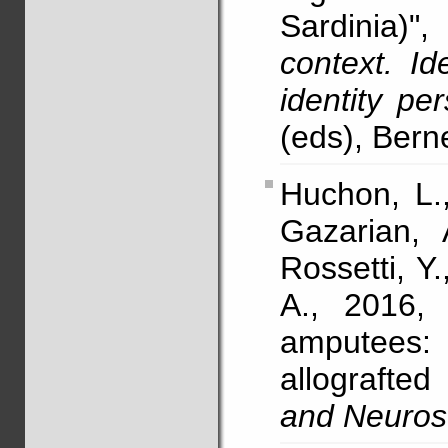
Sardinia)
context. Id
identity pe
(eds), Bern
Huchon, L.
Gazarian, 
Rossetti, Y
A., 2016, 
amputees:
allografte
and Neuros