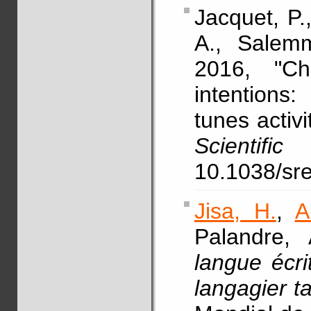
Jacquet, P.
A., Salemm
2016, "Ch
intentions
tunes activ
Scientific
10.1038/sr
Jisa, H.
,
A
Palandre, 
langue écr
langagier ta