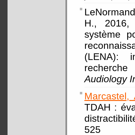
LeNormand
H., 2016, 
système po
reconnaiss
(LENA): i
recherche
Audiology I
Marcastel, 
TDAH : éval
distractibili
525