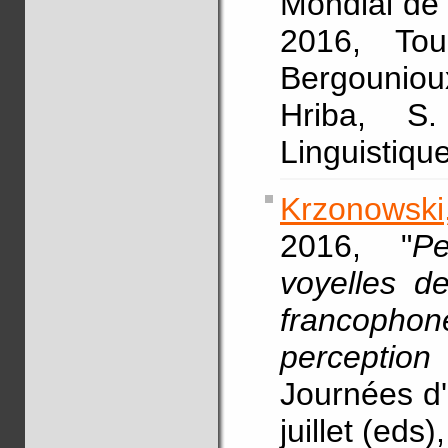
Mondial de
2016, Tou
Bergounioux
Hriba, S.
Linguistiqu
Krzonowski,
2016, "
Pe
voyelles d
francophon
perception
Journées d'
juillet (ed