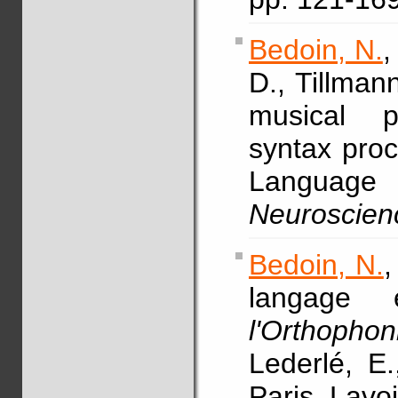
Bedoin, N.
,
D., Tillman
musical p
syntax proc
Language
Neuroscien
Bedoin, N.
,
langage 
l'Orthopho
Lederlé, E.
Paris, Lavoi