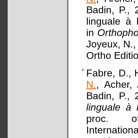
Badin, P., 
linguale à 
in
Orthopho
Joyeux, N.,
Ortho Editi
Fabre, D., 
N.
, Acher,
Badin, P., 
linguale à
proc. o
Internation