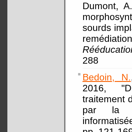
Dumont, A.,
morphosyn
sourds impl
remédiati
Rééducatio
288
Bedoin, N.
2016, "Dif
traitement 
par la m
informatis
pp. 121-16