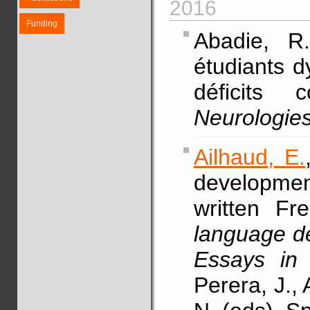
2016
Funding
Abadie, 
étudiants d
déficits 
Neurologie
Ailhaud, E.
development
written Fr
language de
Essays in 
Perera, J.,