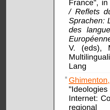
France", i
/ Reflets d
Sprachen: 
des langu
Européenn
V. (eds), 
Multilingu
Lang
Ghimenton
"Ideologie
Internet: C
regional