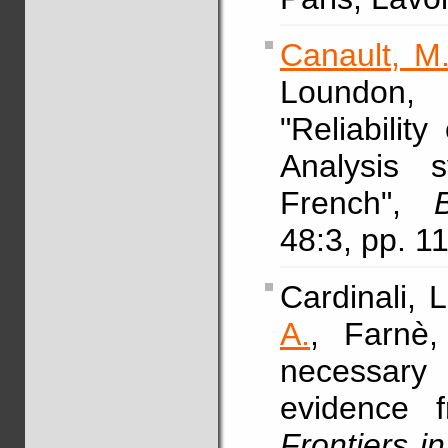
Canault, M
Loundon,
"Reliabili
Analysis 
French",
48:3, pp. 
Cardinali, L
A.
, Farnè,
necessary 
evidence f
Frontiers 