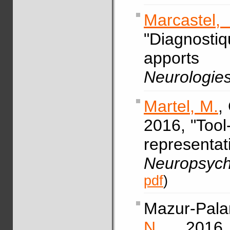
Marcastel
"Diagnostiq
apports 
Neurologie
Martel, M.
,
2016, "Tool
representati
Neuropsych
pdf
)
Mazur-Pala
N.
, 2016,