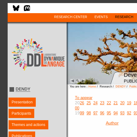
RESEARCH CENTER
EVENTS
RESEARCH
Deve
PUBLI
You are here :
Home
/ Research /
DENDY
/
Public
DENDY
To appear
Presentation
20
26
25
24
23
22
21
20
19
1
00
19
99
98
97
96
95
94
93
92
9
Participants
Author
Themes and actions
Publications