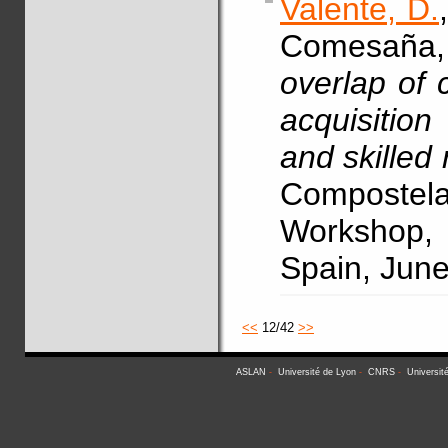
Valente, D.
Comesaña, 
overlap of
acquisitio
and skilled
Compostel
Workshop
Spain, June
<<
12/42
>>
ASLAN
-
Université de Lyon
-
CNRS
-
Universit