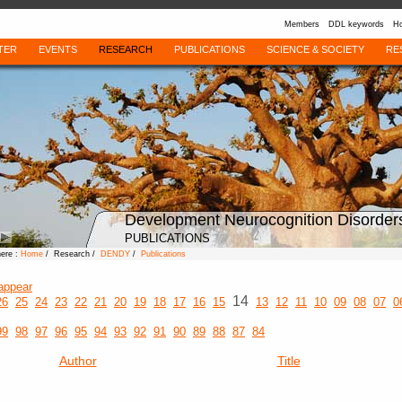
Members
DDL keywords
Ho
TER
EVENTS
RESEARCH
PUBLICATIONS
SCIENCE & SOCIETY
RE
Development Neurocognition Disorder
PUBLICATIONS
here :
Home
/ Research /
DENDY
/
Publications
appear
14
26
25
24
23
22
21
20
19
18
17
16
15
13
12
11
10
09
08
07
0
99
98
97
96
95
94
93
92
91
90
89
88
87
84
Author
Title