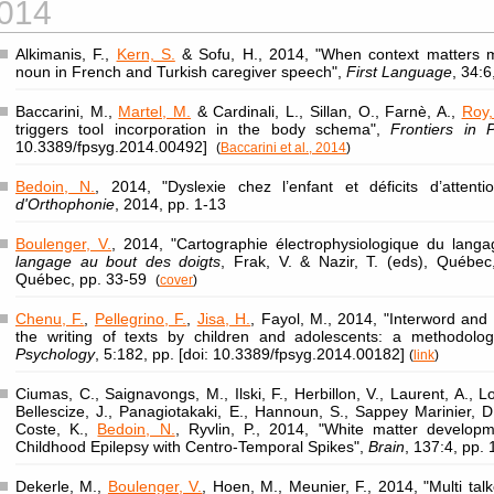
014
Alkimanis, F.,
Kern, S.
& Sofu, H., 2014, "When context matters 
noun in French and Turkish caregiver speech",
First Language
, 34:
Baccarini, M.,
Martel, M.
& Cardinali, L., Sillan, O., Farnè, A.,
Roy,
triggers tool incorporation in the body schema",
Frontiers in 
10.3389/fpsyg.2014.00492]
(
Baccarini et al., 2014
)
Bedoin, N.
, 2014, "Dyslexie chez l’enfant et déficits d’attenti
d'Orthophonie
, 2014, pp. 1-13
Boulenger, V.
, 2014, "Cartographie électrophysiologique du langa
langage au bout des doigts
, Frak, V. & Nazir, T. (eds), Québec
Québec, pp. 33-59
(
cover
)
Chenu, F.
,
Pellegrino, F.
,
Jisa, H.
, Fayol, M., 2014, "Interword and
the writing of texts by children and adolescents: a methodolo
Psychology
, 5:182, pp. [doi: 10.3389/fpsyg.2014.00182]
(
link
)
Ciumas, C., Saignavongs, M., Ilski, F., Herbillon, V., Laurent, A., 
Bellescize, J., Panagiotakaki, E., Hannoun, S., Sappey Marinier, D
Coste, K.,
Bedoin, N.
, Ryvlin, P., 2014, "White matter developm
Childhood Epilepsy with Centro-Temporal Spikes",
Brain
, 137:4, pp.
Dekerle, M.,
Boulenger, V.
, Hoen, M., Meunier, F., 2014, "Multi ta