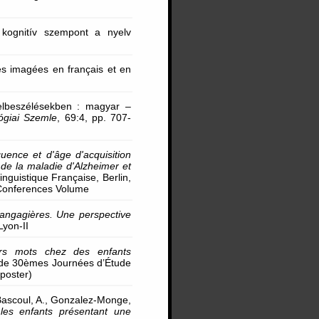
 kognitív szempont a nyelv
ves imagées en français et en
 elbeszélésekben : magyar –
ógiai Szemle
, 69:4, pp. 707-
quence et d'âge d'acquisition
de la maladie d'Alzheimer et
nguistique Française, Berlin,
 Conferences Volume
langagières. Une perspective
yon-II
ers mots chez des enfants
s de 30èmes Journées d’Étude
(poster)
, Bascoul, A., Gonzalez-Monge,
les enfants présentant une