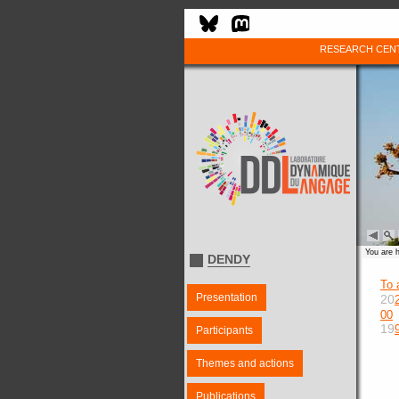
RESEARCH CEN
You are 
DENDY
To 
Presentation
20
00
19
Participants
Themes and actions
Publications