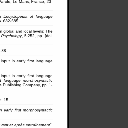
Parole, Le Mans, France, 23-
in
Encyclopedia of language
p. 682-685
n global and local levels: The
n Psychology
, 5:252, pp. [doi:
6-38
 input in early first language
 input in early first language
rst language morphosyntactic
s Publishing Company, pp. 1-
e
, 15
n early first morphosyntactic
avant et après entraînement
",