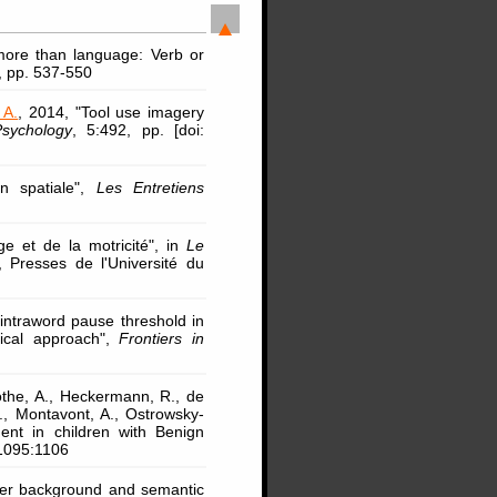
more than language: Verb or
6, pp. 537-550
 A.
, 2014, "Tool use imagery
Psychology
, 5:492, pp. [doi:
on spatiale",
Les Entretiens
ge et de la motricité", in
Le
, Presses de l'Université du
 intraword pause threshold in
gical approach",
Frontiers in
Lothe, A., Heckermann, R., de
., Montavont, A., Ostrowsky-
ent in children with Benign
 1095:1106
lker background and semantic