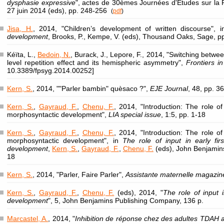
dysphasie expressive
", actes de 30èmes Journées d'Études sur la 
27 juin 2014 (eds), pp. 248-256
(
pdf
)
Jisa, H.
, 2014, "Children’s development of written discourse", 
development
, Brooks, P., Kempe, V. (eds), Thousand Oaks, Sage, p
Kéïta, L.,
Bedoin, N.
, Burack, J., Lepore, F., 2014, "Switching betwee
level repetition effect and its hemispheric asymmetry",
Frontiers i
10.3389/fpsyg.2014.00252]
Kern, S.
, 2014, ""Parler bambin" quèsaco ?",
EJE Journal
, 48, pp. 3
Kern, S.
,
Gayraud, F.
,
Chenu, F.
, 2014, "Introduction: The role of
morphosyntactic development",
LIA special issue
, 1:5, pp. 1-18
Kern, S.
,
Gayraud, F.
,
Chenu, F.
, 2014, "Introduction: The role of
morphosyntactic development", in
The role of input in early fi
development
,
Kern, S.
,
Gayraud, F.
,
Chenu, F.
(eds), John Benjamin
18
Kern, S.
, 2014, "Parler, Faire Parler",
Assistante maternelle magazin
Kern, S.
,
Gayraud, F.
,
Chenu, F.
(eds), 2014, "
The role of input i
development
", 5, John Benjamins Publishing Company, 136 p.
Marcastel, A.
, 2014, "
Inhibition de réponse chez des adultes TDAH 