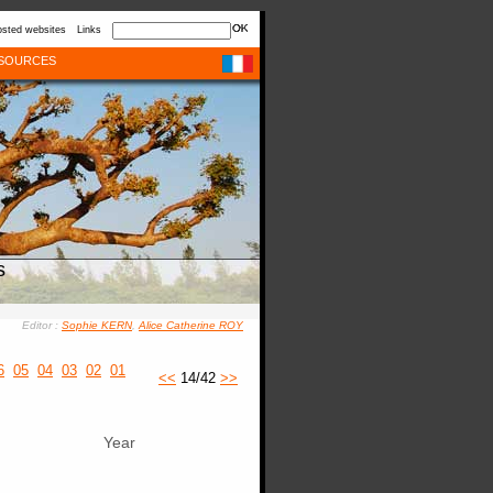
sted websites
Links
SOURCES
s
Editor :
Sophie KERN
,
Alice Catherine ROY
6
05
04
03
02
01
<<
14/42
>>
Year