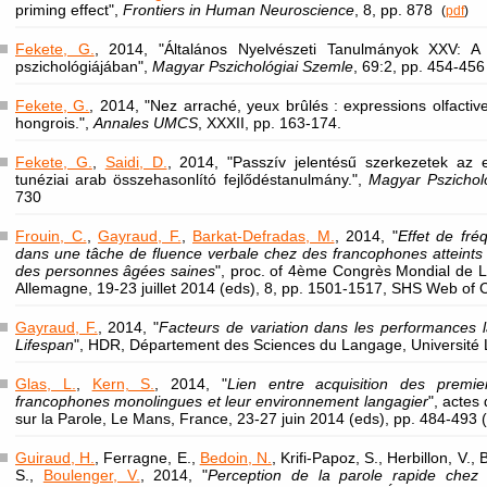
priming effect",
Frontiers in Human Neuroscience
, 8, pp. 878
(
pdf
)
Fekete, G.
, 2014, "Általános Nyelvészeti Tanulmányok XXV: A
pszichológiájában",
Magyar Pszichológiai Szemle
, 69:2, pp. 454-456
Fekete, G.
, 2014, "Nez arraché, yeux brûlés : expressions olfacti
hongrois.",
Annales UMCS
, XXXII, pp. 163-174.
Fekete, G.
,
Saidi, D.
, 2014, "Passzív jelentésű szerkezetek az
tunéziai arab összehasonlító fejlődéstanulmány.",
Magyar Pszichol
730
Frouin, C.
,
Gayraud, F.
,
Barkat-Defradas, M.
, 2014, "
Effet de fré
dans une tâche de fluence verbale chez des francophones atteints 
des personnes âgées saines
", proc. of 4ème Congrès Mondial de Li
Allemagne, 19-23 juillet 2014 (eds), 8, pp. 1501-1517, SHS Web of
Gayraud, F.
, 2014, "
Facteurs de variation dans les performances 
Lifespan
", HDR, Département des Sciences du Langage, Université L
Glas, L.
,
Kern, S.
, 2014, "
Lien entre acquisition des premi
francophones monolingues et leur environnement langagier
", acte
sur la Parole, Le Mans, France, 23-27 juin 2014 (eds), pp. 484-493 
Guiraud, H.
, Ferragne, E.,
Bedoin, N.
, Krifi-Papoz, S., Herbillon, V.
S.,
Boulenger, V.
, 2014, "
Perception de la parole rapide chez 