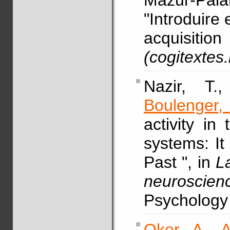
Mazur-Pal
"Introduire 
acquisit
(cogitextes
Nazir, T.
Boulenger, 
activity in
systems: I
Past ", in
L
neuroscie
Psychology
Oker, A.
,
A