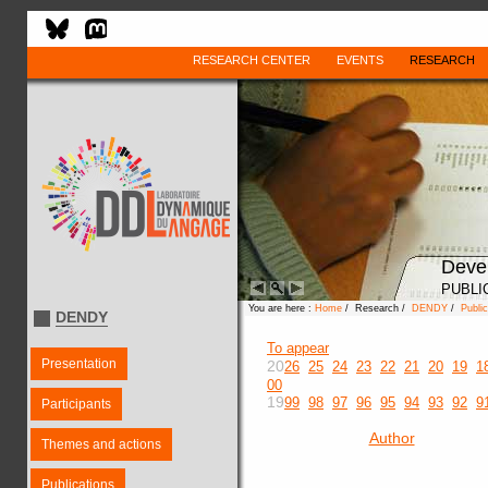
RESEARCH CENTER
EVENTS
RESEARCH
Deve
PUBLI
You are here :
Home
/ Research /
DENDY
/
Public
DENDY
To appear
Presentation
20
26
25
24
23
22
21
20
19
1
00
19
99
98
97
96
95
94
93
92
9
Participants
Author
Themes and actions
Publications