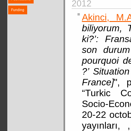
2012
Funding
Akinci, M.A
biliyorum, 
ki?’: Fran
son durum 
pourquoi de
?’ Situatio
France]
", 
“Turkic C
Socio-Econ
20-22 octob
yayınları,