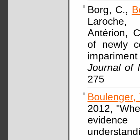
Borg, C.,
B
Laroche, 
Antérion, 
of newly c
imparimen
Journal of 
275
Boulenger, 
2012, "Whe
evidence
understa