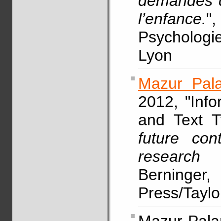
demandes de
l’enfance.
"
Psychologi
Lyon
Mazur Pala
2012, "Info
and Text 
future cont
research
Berninge
Press/Taylo