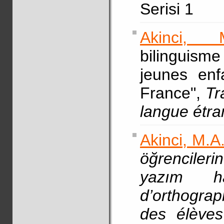
Serisi 1
Akinci, 
bilinguism
jeunes enf
France",
Tr
langue étr
Akinci, M.A
öğrencileri
yazım h
d’orthograp
des élèves