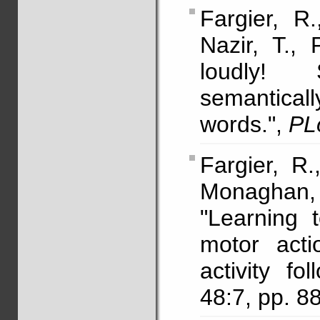
Fargier, R
Nazir, T., 
loudly! 
semantica
words.",
PL
Fargier, R.
Monaghan, P
"Learning 
motor acti
activity fo
48:7, pp. 