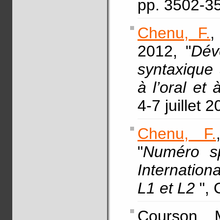
pp. 3502-
Chenu, F.
2012, "
Dév
syntaxique 
à l’oral et à
4-7 juillet 
Chenu, F.
"
Numéro sp
Internation
L1 et L2
", 
Courson, 