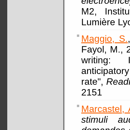
électroenc
M2, Instit
Lumière Ly
Maggio, S.
Fayol, M., 
writing:
anticipator
rate",
Readi
2151
Marcastel, 
stimuli au