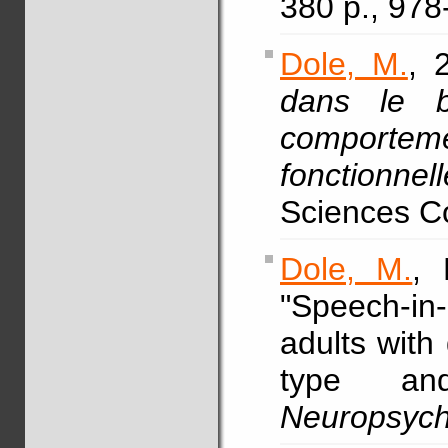
380 p., 97
Dole, M.
, 
dans le b
comportem
fonctionnell
Sciences Co
Dole, M.
, 
"Speech-in
adults with
type and 
Neuropsych