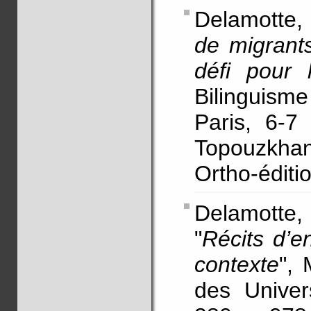
Delamotte,
de migrant
défi pour 
Bilinguisme
Paris, 6-7
Topouzkha
Ortho-éditi
Delamotte,
"
Récits d’e
contexte
", 
des Univer