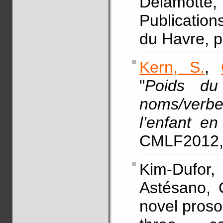
Delamott
Publicatio
du Havre, p
Kern, S.
,
"
Poids du 
noms/verbe
l’enfant en
CMLF2012, L
Kim-Dufor, 
Astésano, 
novel proso