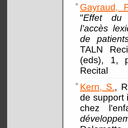
Gayraud, F
"
Effet du 
l’accès lex
de patien
TALN Recit
(eds), 1, 
Recital
Kern, S.
, R
de support 
chez l'en
développ