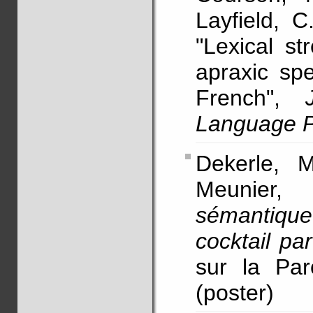
Layfield, C
"Lexical st
apraxic spe
French",
Language P
Dekerle, 
Meunier
sémantiq
cocktail par
sur la Par
(poster)