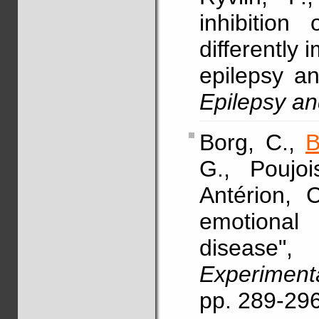
inhibition 
differently 
epilepsy a
Epilepsy an
Borg, C.,
B
G., Poujoi
Antérion, C
emotional
disease"
Experimen
pp. 289-29