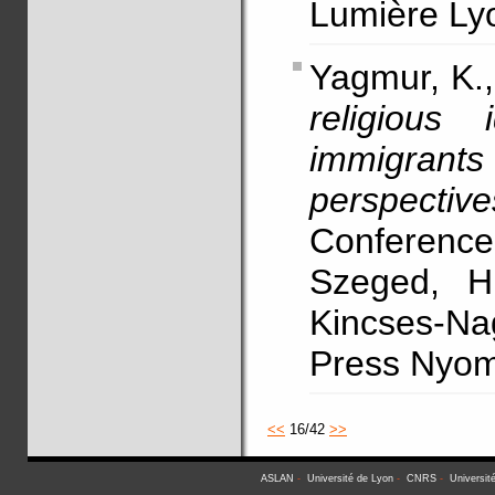
Lumière Lyo
Yagmur, K.
religious 
immigrants
perspective
Conferenc
Szeged, H
Kincses-Na
Press Nyom
<<
16/42
>>
ASLAN
-
Université de Lyon
-
CNRS
-
Universit