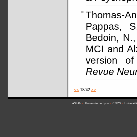
Thomas-Ant
Pappas, S.
Bedoin, N.
MCI and Al
version o
Revue Neur
<<
18/42
>>
ASLAN
-
Université de Lyon
-
CNRS
-
Universit