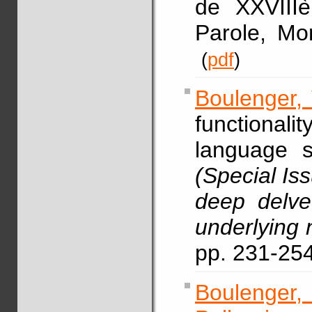
de XXVIII
Parole, Mo
(
pdf
)
Boulenger, 
functional
language 
(Special Is
deep delve 
underlying 
pp. 231-2
Boulenger,