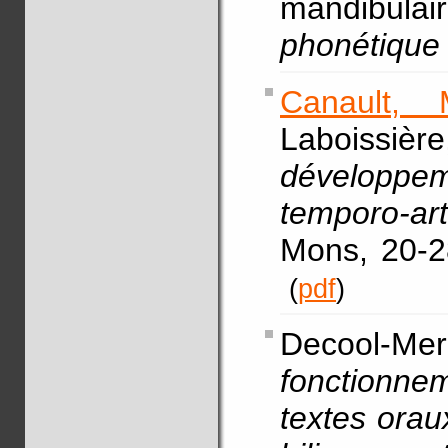
mandibulai
phonétique
Canault, 
Laboissière
dévelop
temporo-art
Mons, 20-2
(
pdf
)
Decool-Merc
fonctionne
textes orau