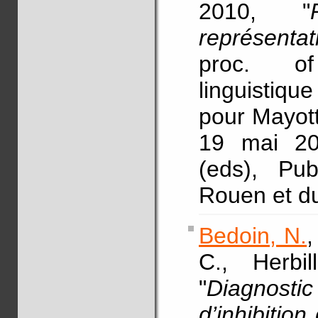
2010, "
représenta
proc. of 
linguistiqu
pour Mayot
19 mai 201
(eds), Pub
Rouen et du
Bedoin, N.
,
C., Herbi
"
Diagnosti
d’inhibitio