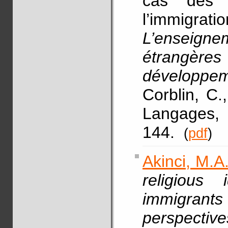
cas des 
l’immigra
L’enseign
étrangère
développem
Corblin, C.
Langages, 
144.
(
pdf
)
Akinci, M.A
religious 
immigrants
perspective