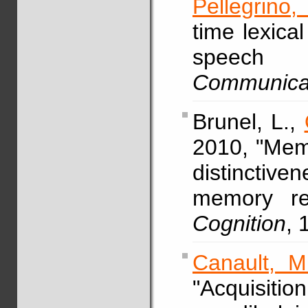
Pellegrino,
time lexica
speech 
Communica
Brunel, L.,
2010, "Mem
distinctiv
memory re
Cognition
, 
Canault, M
"Acquisitio