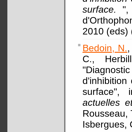
surface.
"
d'Orthopho
2010 (eds)
Bedoin, N.
,
C., Herbi
"Diagnosti
d'inhibitio
surface",
actuelles e
Rousseau, T
Isbergues, 