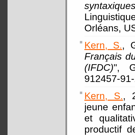
syntaxique
Linguistiq
Orléans, US
Kern, S.
, 
Français d
(IFDC)
", G
912457-91-
Kern, S.
, 
jeune enfan
et qualitat
productif 