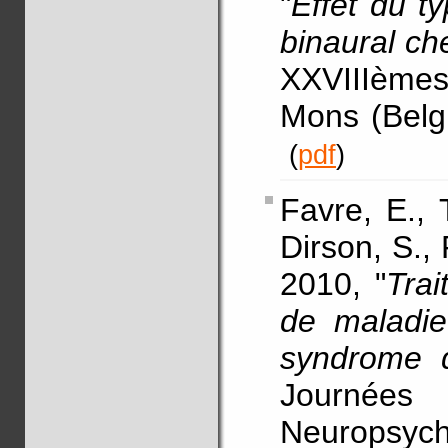
"
Effet du t
binaural ch
XXVIIIèmes 
Mons (Belgi
(
pdf
)
Favre, E., 
Dirson, S.,
2010, "
Tra
de maladie
syndrome 
Journée
Neuropsych