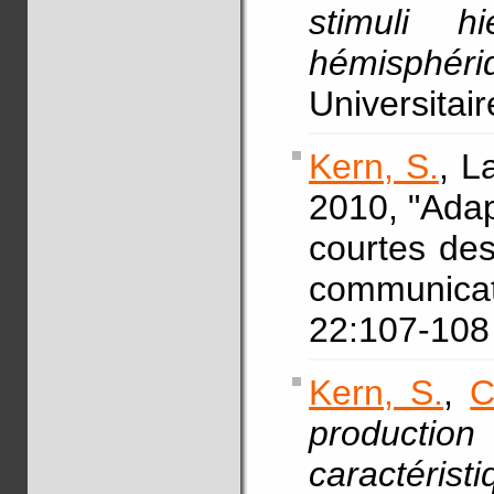
stimuli hi
hémisphéri
Universitai
Kern, S.
, L
2010, "Adap
courtes de
communicat
22:107-108
Kern, S.
,
C
producti
caractér