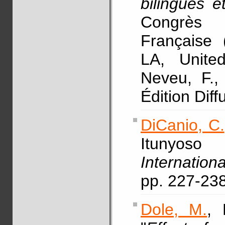
bilingues 
Congrès 
Française
LA, Unite
Neveu, F., 
Édition Dif
DiCanio, C.
Itunyoso
Internation
pp. 227-23
Dole, M.
, 