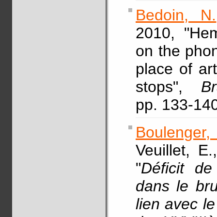
Bedoin, N.
2010, "Hem
on the phon
place of ar
stops",
B
pp. 133-1
Boulenger,
Veuillet, E
"
Déficit d
dans le bru
lien avec le