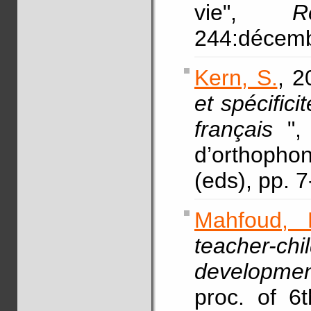
vie",
R
244:décemb
Kern, S.
, 2
et spécifici
français
"
d’orthopho
(eds), pp. 
Mahfoud, 
teacher-ch
developmen
proc. of 6