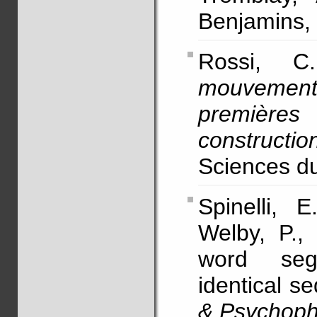
Benjamins,
Rossi, C
mouvemen
première
constructio
Sciences du
Spinelli, 
Welby, P.,
word seg
identical s
& Psychoph