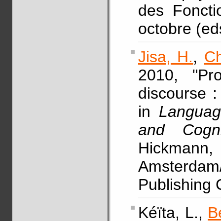
des Foncti
octobre (eds
Jisa, H.
,
Ch
2010, "Pro
discourse :
in
Language
and Cogn
Hickm
Amsterdam/
Publishing
Kéïta, L.,
B