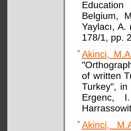
Education
Belgium, M
Yaylacı, A.
178/1, pp. 
Akinci, M.A
"Orthograp
of written 
Turkey", i
Ergenc, I
Harrassowit
Akinci, M.