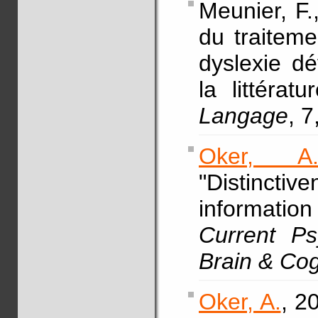
Meunier, F.
du traiteme
dyslexie d
la littérat
Langage
, 
Oker, A
"Distinctiv
informatio
Current Ps
Brain & Cog
Oker, A.
, 2