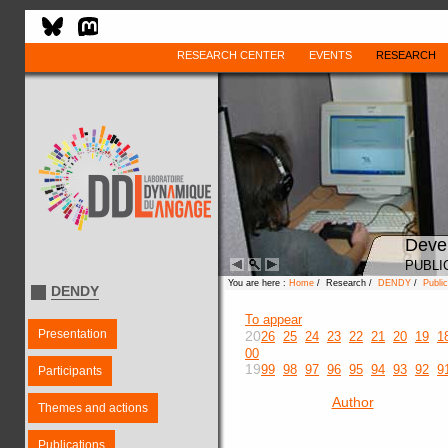
RESEARCH CENTER
EVENTS
RESEARCH
Deve
PUBLI
You are here :
Home
/ Research /
DENDY
/
Public
DENDY
To appear
Presentation
20
26
25
24
23
22
21
20
19
1
00
19
99
98
97
96
95
94
93
92
9
Participants
Author
Themes and actions
Publications