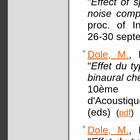
"
Effect of 
noise comp
proc. of I
26-30 sept
Dole, M.
, 
"
Effet du t
binaural ch
10ème C
d'Acoustiq
(eds)
(
pdf
)
Dole, M.
, 