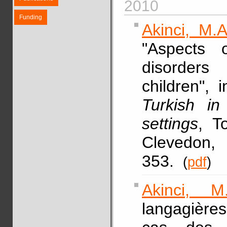
2010
Funding
Akinci, M.A
"Aspects 
disorders 
children", 
Turkish in
settings
, T
Clevedon, 
353.
(
pdf
)
Akinci, M
langagières 