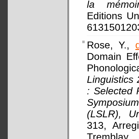
la mémoi
Editions Un
613150120
Rose, Y.,
Domain Eff
Phonologic
Linguistics
: Selected 
Symposiu
(LSLR), U
313, Arregi
Tremblay,