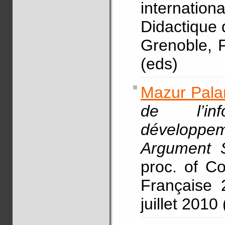
internatio
Didactique 
Grenoble, F
(eds)
Mazur Pala
de l’in
développ
Argument S
proc. of C
Française 
juillet 2010