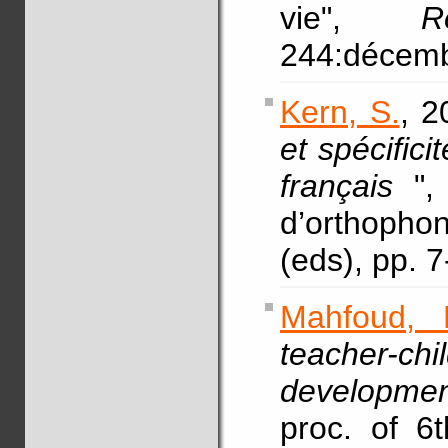
vie",
R
244:décemb
Kern, S.
, 2
et spécifici
français
"
d’orthopho
(eds), pp. 
Mahfoud, 
teacher-ch
developmen
proc. of 6