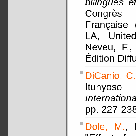
bilingues 
Congrès 
Française
LA, Unite
Neveu, F., 
Édition Dif
DiCanio, C.
Itunyoso
Internation
pp. 227-23
Dole, M.
, 