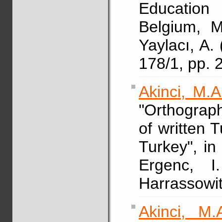
Education
Belgium, M
Yaylacı, A.
178/1, pp. 
Akinci, M.A
"Orthograp
of written 
Turkey", i
Ergenc, I
Harrassowit
Akinci, M.