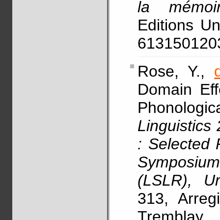
la mémoi
Editions Un
613150120
Rose, Y.,
Domain Eff
Phonologic
Linguistics
: Selected 
Symposiu
(LSLR), U
313, Arregi
Tremblay,