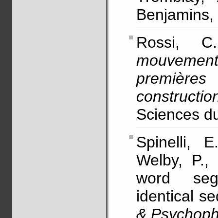
Benjamins,
Rossi, C
mouvemen
première
constructio
Sciences du
Spinelli, 
Welby, P.,
word seg
identical s
& Psychoph