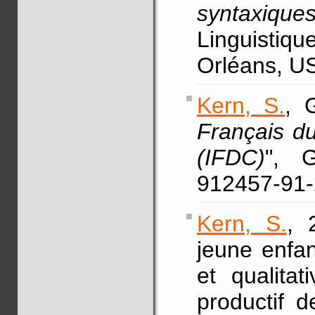
syntaxique
Linguistiq
Orléans, US
Kern, S.
, 
Français d
(IFDC)
", G
912457-91-
Kern, S.
, 
jeune enfan
et qualitat
productif 