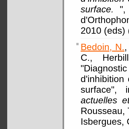
surface.
"
d'Orthopho
2010 (eds)
Bedoin, N.
,
C., Herbi
"Diagnosti
d'inhibitio
surface",
actuelles e
Rousseau, T
Isbergues, 