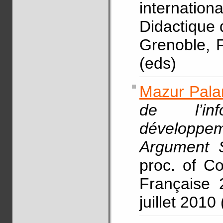
internatio
Didactique 
Grenoble, F
(eds)
Mazur Pala
de l’in
développ
Argument S
proc. of C
Française 
juillet 2010