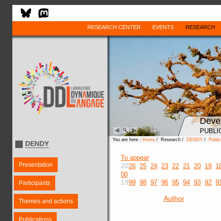
RESEARCH CENTER
EVENTS
RESEARCH
Deve
PUBLI
You are here :
Home
/ Research /
DENDY
/
Public
DENDY
To appear
Presentation
20
26
25
24
23
22
21
20
19
1
00
19
99
98
97
96
95
94
93
92
9
Participants
Author
Themes and actions
Publications