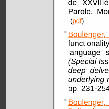
de XXVIII
Parole, Mo
(
pdf
)
Boulenger, 
functional
language 
(Special Is
deep delve 
underlying 
pp. 231-2
Boulenger,