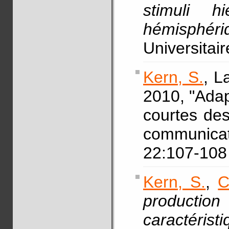
stimuli hi
hémisphéri
Universitai
Kern, S.
, L
2010, "Adap
courtes de
communicat
22:107-108
Kern, S.
,
C
producti
caractér