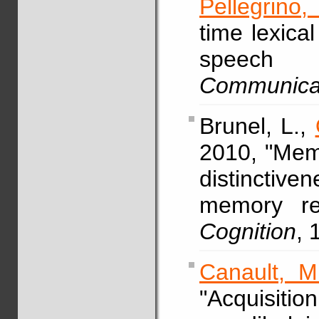
Pellegrino,
time lexica
speech 
Communica
Brunel, L.,
2010, "Mem
distinctiv
memory re
Cognition
, 
Canault, M
"Acquisitio