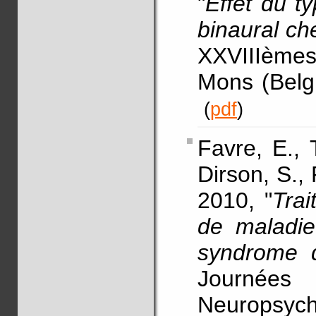
"
Effet du t
binaural ch
XXVIIIèmes 
Mons (Belgi
(
pdf
)
Favre, E., 
Dirson, S.,
2010, "
Tra
de maladie
syndrome 
Journée
Neuropsych