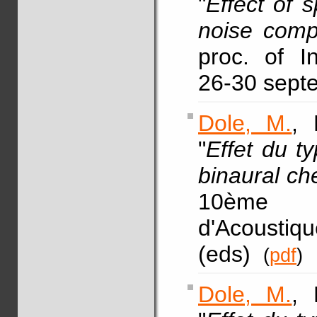
"
Effect of 
noise comp
proc. of I
26-30 sept
Dole, M.
, 
"
Effet du t
binaural ch
10ème C
d'Acoustiq
(eds)
(
pdf
)
Dole, M.
, 