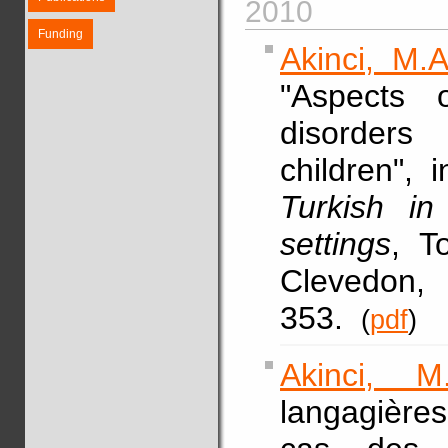
2010
Funding
Akinci, M.A
"Aspects 
disorders 
children", 
Turkish in
settings
, T
Clevedon, 
353.
(
pdf
)
Akinci, M
langagières 