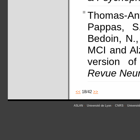
Thomas-Ant
Pappas, S.
Bedoin, N.
MCI and Al
version o
Revue Neur
<<
18/42
>>
ASLAN
-
Université de Lyon
-
CNRS
-
Universit