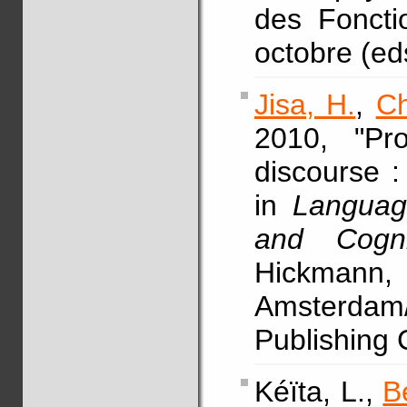
des Foncti
octobre (eds
Jisa, H.
,
Ch
2010, "Pro
discourse :
in
Language
and Cogn
Hickm
Amsterdam/
Publishing
Kéïta, L.,
B