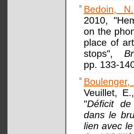
Bedoin, N.
2010, "Hem
on the phon
place of ar
stops",
B
pp. 133-1
Boulenger,
Veuillet, E
"
Déficit d
dans le bru
lien avec le