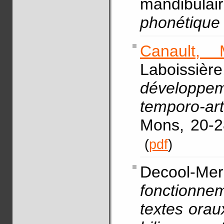
mandibulai
phonétique
Canault, 
Laboissière
dévelop
temporo-art
Mons, 20-2
(
pdf
)
Decool-Merc
fonctionne
textes orau