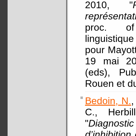
2010, "
représenta
proc. of 
linguistiqu
pour Mayot
19 mai 201
(eds), Pub
Rouen et du
Bedoin, N.
,
C., Herbi
"
Diagnosti
d’inhibitio