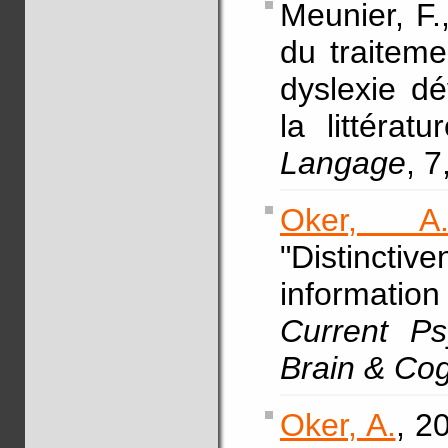
Meunier, F.
du traiteme
dyslexie d
la littérat
Langage
, 
Oker, A
"Distinctiv
informatio
Current Ps
Brain & Cog
Oker, A.
, 2