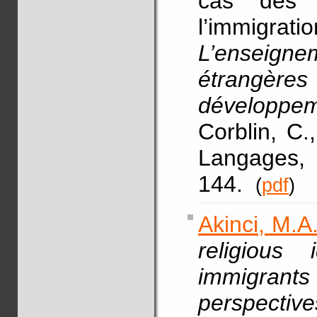
cas des 
l’immigra
L’enseign
étrangère
développem
Corblin, C.
Langages, 
144.
(
pdf
)
Akinci, M.A
religious 
immigrants
perspective